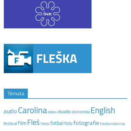
Témata
Carolina
English
audio
divadlo
ekonomika
debata
Fleš
fotografie
film
fotbal
festival
foto
fotožurnalismus
Fleška