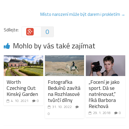
Místo narození může být darem i prokletím
→
Sdílejte:
0
Mohlo by vás také zajímat
Worth
Fotografka
„Focení je jako
Czeching Out:
Beduínů zavítá
sport. Dá se
Kinský Garden
na Rozhlasové
natrénovat,“
tvůrčí dílny
říká Barbora
4. 10. 2021
0
Reichová
31. 10. 2022
29. 1. 2018
0
0