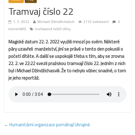
Tramvaj číslo 22
1. 3. 2022
Michael Džindžichašvili
2132 zobrazení
0
komentářů
rozhlasové tvůrčí dílny
Magické datum 22. 2. 2022 využili mnozí po svém. Některé
páry uzavřeli manželství, jiní se právě v tento den pokusili o
početí dítěte. A další se uspokojili třeba s tím, aby se zrovna
22. 2. ve 22:22 svezli pražskou tramvají číslo 22. Jedním z nich
byl i Michael Džindžichasvili. Že to nebylo vůbec snadné, o tom
je jeho reportáž.
←
Humanitární organizace pomáhají Ukrajině