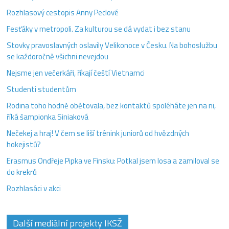
Rozhlasový cestopis Anny Peclové
Fesťáky v metropoli. Za kulturou se dá vydat i bez stanu
Stovky pravoslavných oslavily Velikonoce v Česku. Na bohoslužbu
se každoročně všichni nevejdou
Nejsme jen večerkáři, říkají čeští Vietnamci
Studenti studentům
Rodina toho hodně obětovala, bez kontaktů spoléháte jen na ni,
říká šampionka Siniaková
Nečekej a hraj! V čem se liší trénink juniorů od hvězdných
hokejistů?
Erasmus Ondřeje Pipka ve Finsku: Potkal jsem losa a zamiloval se
do krekrů
Rozhlasáci v akci
Další mediální projekty IKSŽ