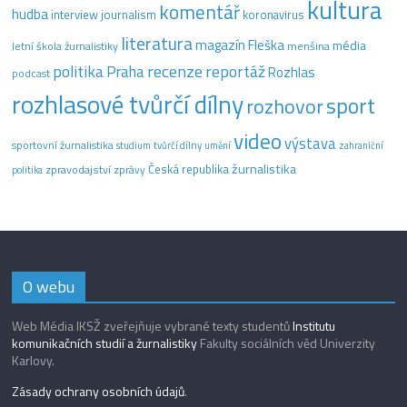
kultura
komentář
hudba
interview
journalism
koronavirus
literatura
magazín Fleška
média
letní škola žurnalistiky
menšina
recenze
politika
reportáž
Praha
Rozhlas
podcast
rozhlasové tvůrčí dílny
sport
rozhovor
video
výstava
sportovní žurnalistika
tvůrčí dílny
studium
umění
zahraniční
žurnalistika
Česká republika
zpravodajství
zprávy
politika
O webu
Web Média IKSŽ zveřejňuje vybrané texty studentů
Institutu
komunikačních studií a žurnalistiky
Fakulty sociálních věd Univerzity
Karlovy.
Zásady ochrany osobních údajů
.