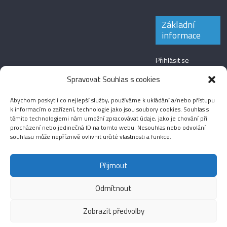
Základní
informace
Přihlásit se
Zdroj kanálů
Spravovat Souhlas s cookies
(příspěvky)
Abychom poskytli co nejlepší služby, používáme k ukládání a/nebo přístupu
Kanál komentářů
k informacím o zařízení, technologie jako jsou soubory cookies. Souhlas s
těmito technologiemi nám umožní zpracovávat údaje, jako je chování při
Česká lokalizace
procházení nebo jedinečná ID na tomto webu. Nesouhlas nebo odvolání
souhlasu může nepříznivě ovlivnit určité vlastnosti a funkce.
Přijmout
Odmítnout
Aktuality
Magazín
Fotografie
Audio
Video
English
Sport
Menšinová témata
Copyright © 2026
Média IKSŽ
. All rights reserved.
Zobrazit předvolby
Theme: ColorMag Pro by
ThemeGrill
. Drevet av
WordPress
.