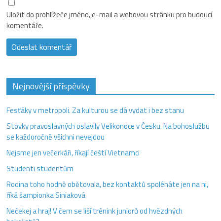
Uložit do prohlížeče jméno, e-mail a webovou stránku pro budoucí
komentáře.
Nejnovější příspěvky
Fesťáky v metropoli. Za kulturou se dá vydat i bez stanu
Stovky pravoslavných oslavily Velikonoce v Česku. Na bohoslužbu
se každoročně všichni nevejdou
Nejsme jen večerkáři, říkají čeští Vietnamci
Studenti studentům
Rodina toho hodně obětovala, bez kontaktů spoléháte jen na ni,
říká šampionka Siniaková
Nečekej a hraj! V čem se liší trénink juniorů od hvězdných