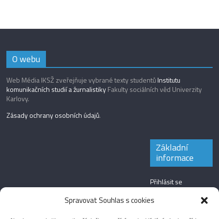
O webu
Web Média IKSŽ zveřejňuje vybrané texty studentů
Institutu
komunikačních studií a žurnalistiky
Fakulty sociálních věd Univerzity
Karlovy.
Zásady ochrany osobních údajů
.
Základní
informace
Přihlásit se
Zdroj kanálů
Spravovat Souhlas s cookies
(příspěvky)