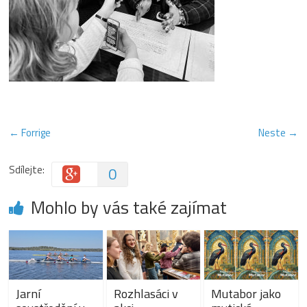
← Forrige
Neste →
Sdílejte:
0
Mohlo by vás také zajímat
Jarní
Rozhlasáci v
Mutabor jako