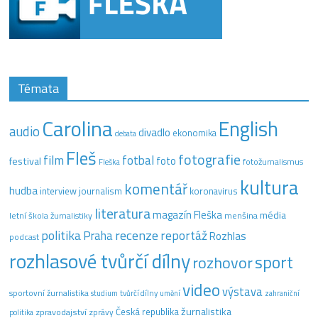
Témata
Carolina
English
audio
divadlo
ekonomika
debata
Fleš
fotografie
film
fotbal
festival
foto
fotožurnalismus
Fleška
kultura
komentář
hudba
interview
journalism
koronavirus
literatura
magazín Fleška
média
letní škola žurnalistiky
menšina
recenze
politika
reportáž
Praha
Rozhlas
podcast
rozhlasové tvůrčí dílny
sport
rozhovor
video
výstava
sportovní žurnalistika
tvůrčí dílny
studium
umění
zahraniční
žurnalistika
Česká republika
zpravodajství
zprávy
politika