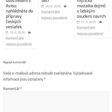
soustředění v
akci
mytická
Avisu:
mozaika dojmů
26. 6. 2026
nahlédněte do
s lidským
Komentáře
přípravy
osudem navrch
nejsou povolené
českých
17. 3. 2025
veslařek
Komentáře
13. 6. 2026
nejsou povolené
Komentáře
nejsou povolené
Napsat komentář
Vaše e-mailová adresa nebude zveřejněna.
Vyžadované
informace jsou označeny
*
Komentář
*