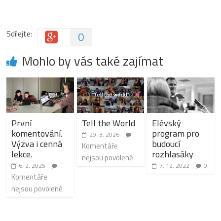
Sdílejte:
0
Mohlo by vás také zajímat
První
Tell the World
Elévský
komentování.
program pro
29. 3. 2026
Výzva i cenná
budoucí
Komentáře
lekce.
rozhlasáky
nejsou povolené
6. 2. 2025
7. 12. 2022
0
Komentáře
nejsou povolené