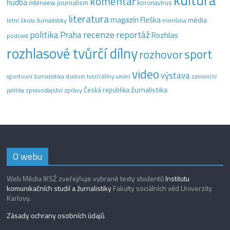
komentář
hudba
interview
journalism
koronavirus
literatura
magazín Fleška
média
letní škola žurnalistiky
menšina
recenze
politika
reportáž
Praha
Rozhlas
podcast
rozhlasové tvůrčí dílny
sport
rozhovor
video
výstava
sportovní žurnalistika
tvůrčí dílny
studium
umění
zahraniční
žurnalistika
Česká republika
zpravodajství
zprávy
politika
O webu
Web Média IKSŽ zveřejňuje vybrané texty studentů
Institutu
komunikačních studií a žurnalistiky
Fakulty sociálních věd Univerzity
Karlovy.
Zásady ochrany osobních údajů
.