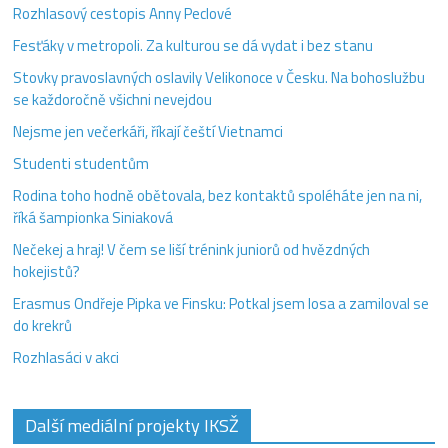
Rozhlasový cestopis Anny Peclové
Fesťáky v metropoli. Za kulturou se dá vydat i bez stanu
Stovky pravoslavných oslavily Velikonoce v Česku. Na bohoslužbu
se každoročně všichni nevejdou
Nejsme jen večerkáři, říkají čeští Vietnamci
Studenti studentům
Rodina toho hodně obětovala, bez kontaktů spoléháte jen na ni,
říká šampionka Siniaková
Nečekej a hraj! V čem se liší trénink juniorů od hvězdných
hokejistů?
Erasmus Ondřeje Pipka ve Finsku: Potkal jsem losa a zamiloval se
do krekrů
Rozhlasáci v akci
Další mediální projekty IKSŽ