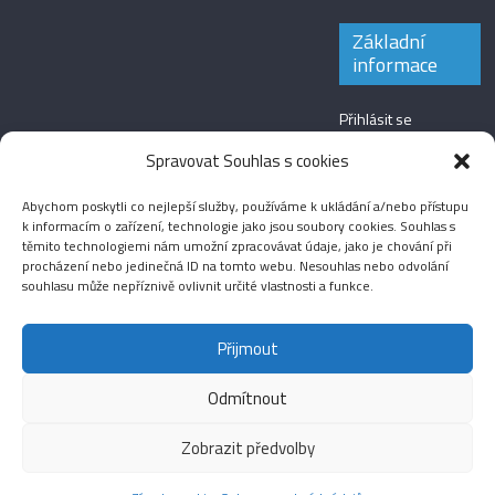
Základní
informace
Přihlásit se
Zdroj kanálů
Spravovat Souhlas s cookies
(příspěvky)
Abychom poskytli co nejlepší služby, používáme k ukládání a/nebo přístupu
Kanál komentářů
k informacím o zařízení, technologie jako jsou soubory cookies. Souhlas s
těmito technologiemi nám umožní zpracovávat údaje, jako je chování při
Česká lokalizace
procházení nebo jedinečná ID na tomto webu. Nesouhlas nebo odvolání
souhlasu může nepříznivě ovlivnit určité vlastnosti a funkce.
Přijmout
Odmítnout
Aktuality
Magazín
Fotografie
Audio
Video
English
Sport
Menšinová témata
Copyright © 2026
Média IKSŽ
. All rights reserved.
Zobrazit předvolby
Theme: ColorMag Pro by
ThemeGrill
. Drevet av
WordPress
.