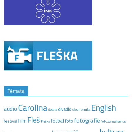
Témata
Carolina
English
audio
divadlo
ekonomika
debata
Fleš
fotografie
film
fotbal
festival
foto
fotožurnalismus
Fleška
kultura