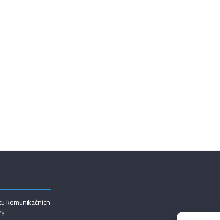
utu komunikačních
vy.