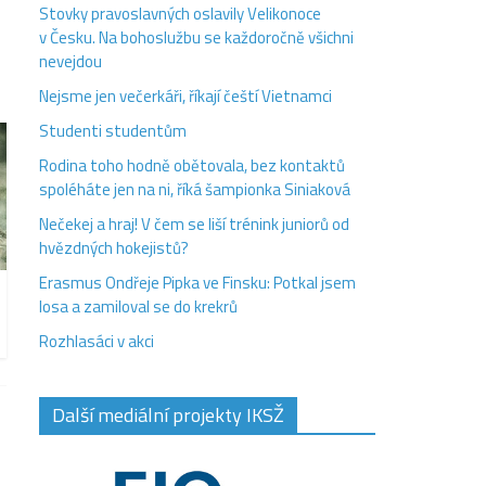
Stovky pravoslavných oslavily Velikonoce
v Česku. Na bohoslužbu se každoročně všichni
nevejdou
Nejsme jen večerkáři, říkají čeští Vietnamci
Studenti studentům
Rodina toho hodně obětovala, bez kontaktů
spoléháte jen na ni, říká šampionka Siniaková
Nečekej a hraj! V čem se liší trénink juniorů od
hvězdných hokejistů?
Erasmus Ondřeje Pipka ve Finsku: Potkal jsem
losa a zamiloval se do krekrů
Rozhlasáci v akci
Další mediální projekty IKSŽ