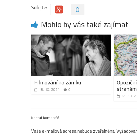
Sdílejte:
0
Mohlo by vás také zajímat
Filmování na zámku
Opoziční
stranám 
18. 10. 2021
0
14. 10. 2
Napsat komentář
Vaše e-mailová adresa nebude zveřejněna.
Vyžadovan