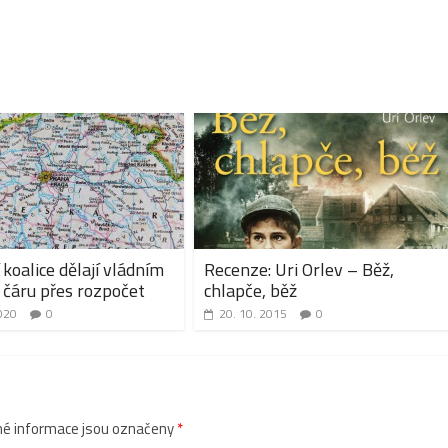
 koalice dělají vládním
Recenze: Uri Orlev – Běž,
čáru přes rozpočet
chlapče, běž
020
0
20. 10. 2015
0
é informace jsou označeny
*