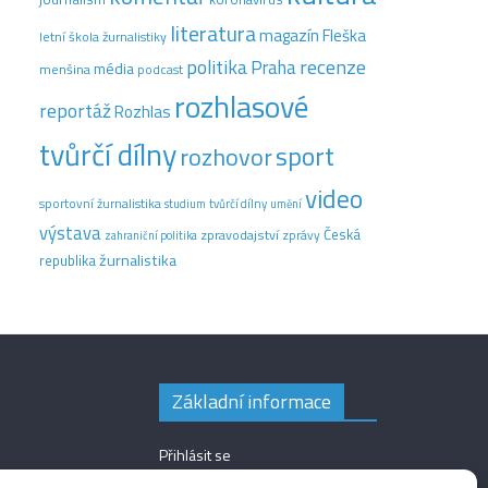
literatura
magazín Fleška
letní škola žurnalistiky
recenze
politika
Praha
média
menšina
podcast
rozhlasové
reportáž
Rozhlas
tvůrčí dílny
sport
rozhovor
video
sportovní žurnalistika
tvůrčí dílny
studium
umění
výstava
Česká
zpravodajství
zprávy
zahraniční politika
žurnalistika
republika
Základní informace
Přihlásit se