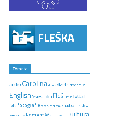
Témata
Carolina
audio
divadlo
ekonomika
debata
English
Fleš
film
fotbal
festival
Fleška
fotografie
hudba
foto
interview
fotožurnalismus
kultura
komentář
journalism
koronavirus