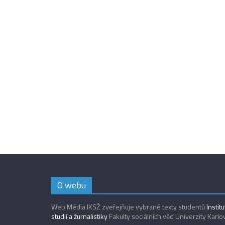
O webu
Web Média IKSŽ zveřejňuje vybrané texty studentů
Instit
studií a žurnalistiky
Fakulty sociálních věd Univerzity Karlo