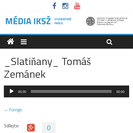
_Slatiňany_ Tomáš
Zemánek
Audio
00:00
00:00
přehrávač
← Forrige
Sdílejte:
0