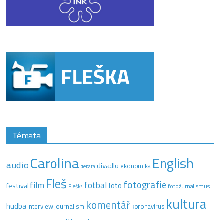
Témata
Carolina
English
audio
divadlo
ekonomika
debata
Fleš
fotografie
film
fotbal
festival
foto
fotožurnalismus
Fleška
kultura
komentář
hudba
interview
journalism
koronavirus