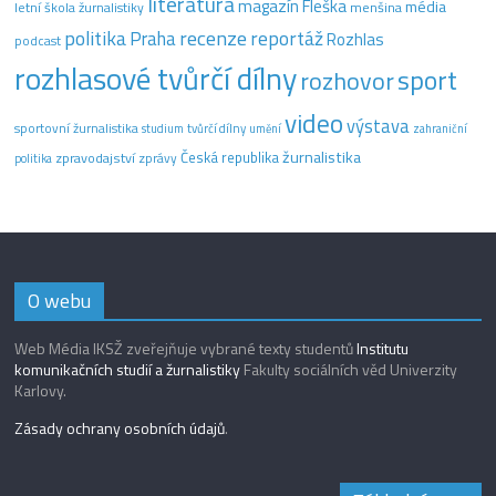
literatura
magazín Fleška
média
letní škola žurnalistiky
menšina
recenze
politika
reportáž
Praha
Rozhlas
podcast
rozhlasové tvůrčí dílny
sport
rozhovor
video
výstava
sportovní žurnalistika
tvůrčí dílny
studium
umění
zahraniční
žurnalistika
Česká republika
zpravodajství
zprávy
politika
O webu
Web Média IKSŽ zveřejňuje vybrané texty studentů
Institutu
komunikačních studií a žurnalistiky
Fakulty sociálních věd Univerzity
Karlovy.
Zásady ochrany osobních údajů
.