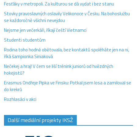
Fesťáky v metropoli. Za kulturou se dá vydat i bez stanu
Stovky pravoslavných oslavily Velikonoce v Česku. Na bohoslužbu
se každoročně všichni nevejdou
Nejsme jen večerkáři, říkají čeští Vietnamci
Studenti studentům
Rodina toho hodně obětovala, bez kontaktů spoléháte jen na ni,
říká šampionka Siniaková
Nečekej a hraj! V čem se liší trénink juniorů od hvězdných
hokejistů?
Erasmus Ondřeje Pipka ve Finsku: Potkal jsem losa a zamiloval se
do krekrů
Rozhlasáci v akci
Další mediální projekty IKSŽ