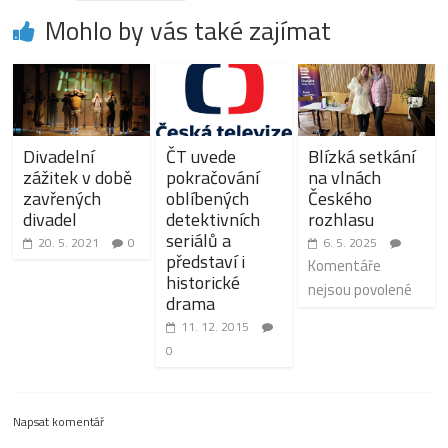
Mohlo by vás také zajímat
Divadelní
ČT uvede
Blízká setkání
zážitek v době
pokračování
na vlnách
zavřených
oblíbených
Českého
divadel
detektivních
rozhlasu
seriálů a
20. 5. 2021
0
6. 5. 2025
představí i
Komentáře
historické
nejsou povolené
drama
11. 12. 2015
0
Napsat komentář