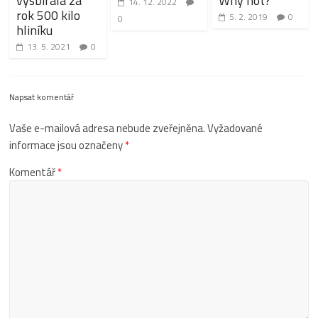
vysbírala za
Why not?
14. 12. 2022
rok 500 kilo
5. 2. 2019
0
0
hliníku
13. 5. 2021
0
Napsat komentář
Vaše e-mailová adresa nebude zveřejněna.
Vyžadované
informace jsou označeny
*
Komentář
*