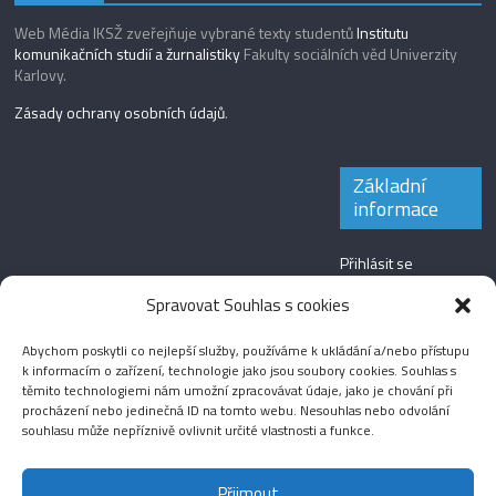
Web Média IKSŽ zveřejňuje vybrané texty studentů
Institutu
komunikačních studií a žurnalistiky
Fakulty sociálních věd Univerzity
Karlovy.
Zásady ochrany osobních údajů
.
Základní
informace
Přihlásit se
Zdroj kanálů
Spravovat Souhlas s cookies
(příspěvky)
Abychom poskytli co nejlepší služby, používáme k ukládání a/nebo přístupu
Kanál komentářů
k informacím o zařízení, technologie jako jsou soubory cookies. Souhlas s
těmito technologiemi nám umožní zpracovávat údaje, jako je chování při
Česká lokalizace
procházení nebo jedinečná ID na tomto webu. Nesouhlas nebo odvolání
souhlasu může nepříznivě ovlivnit určité vlastnosti a funkce.
Přijmout