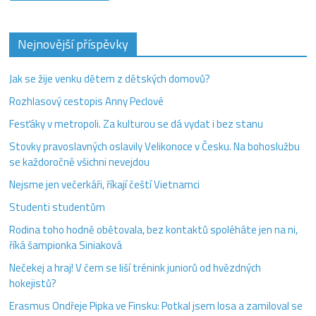
Nejnovější příspěvky
Jak se žije venku dětem z dětských domovů?
Rozhlasový cestopis Anny Peclové
Fesťáky v metropoli. Za kulturou se dá vydat i bez stanu
Stovky pravoslavných oslavily Velikonoce v Česku. Na bohoslužbu
se každoročně všichni nevejdou
Nejsme jen večerkáři, říkají čeští Vietnamci
Studenti studentům
Rodina toho hodně obětovala, bez kontaktů spoléháte jen na ni,
říká šampionka Siniaková
Nečekej a hraj! V čem se liší trénink juniorů od hvězdných
hokejistů?
Erasmus Ondřeje Pipka ve Finsku: Potkal jsem losa a zamiloval se