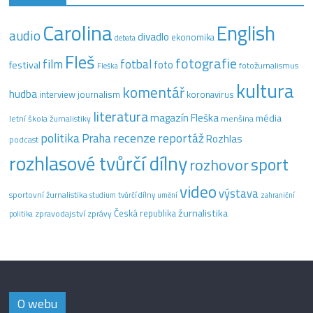
Carolina
English
audio
divadlo
ekonomika
debata
Fleš
fotografie
film
fotbal
festival
foto
fotožurnalismus
Fleška
kultura
komentář
hudba
interview
journalism
koronavirus
literatura
magazín Fleška
média
letní škola žurnalistiky
menšina
recenze
politika
reportáž
Praha
Rozhlas
podcast
rozhlasové tvůrčí dílny
sport
rozhovor
video
výstava
sportovní žurnalistika
tvůrčí dílny
studium
umění
zahraniční
žurnalistika
Česká republika
zpravodajství
zprávy
politika
O webu