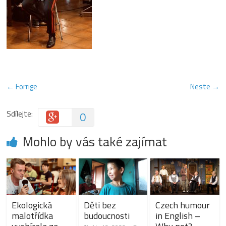
← Forrige
Neste →
Sdílejte:
0
Mohlo by vás také zajímat
Ekologická
Děti bez
Czech humour
malotřídka
budoucnosti
in English –