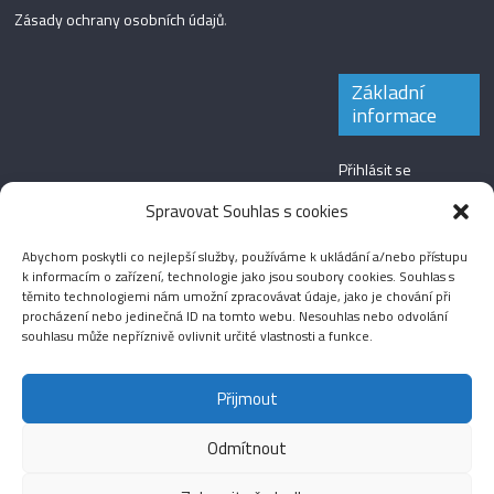
Zásady ochrany osobních údajů
.
Základní
informace
Přihlásit se
Zdroj kanálů
Spravovat Souhlas s cookies
(příspěvky)
Abychom poskytli co nejlepší služby, používáme k ukládání a/nebo přístupu
Kanál komentářů
k informacím o zařízení, technologie jako jsou soubory cookies. Souhlas s
těmito technologiemi nám umožní zpracovávat údaje, jako je chování při
Česká lokalizace
procházení nebo jedinečná ID na tomto webu. Nesouhlas nebo odvolání
souhlasu může nepříznivě ovlivnit určité vlastnosti a funkce.
Přijmout
Odmítnout
Aktuality
Magazín
Fotografie
Audio
Video
English
Sport
Menšinová témata
Copyright © 2026
Média IKSŽ
. All rights reserved.