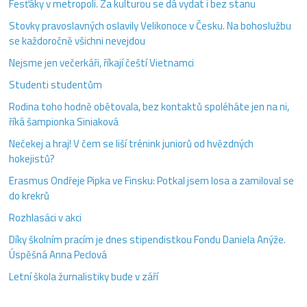
Fesťáky v metropoli. Za kulturou se dá vydat i bez stanu
Stovky pravoslavných oslavily Velikonoce v Česku. Na bohoslužbu
se každoročně všichni nevejdou
Nejsme jen večerkáři, říkají čeští Vietnamci
Studenti studentům
Rodina toho hodně obětovala, bez kontaktů spoléháte jen na ni,
říká šampionka Siniaková
Nečekej a hraj! V čem se liší trénink juniorů od hvězdných
hokejistů?
Erasmus Ondřeje Pipka ve Finsku: Potkal jsem losa a zamiloval se
do krekrů
Rozhlasáci v akci
Díky školním pracím je dnes stipendistkou Fondu Daniela Anýže.
Úspěšná Anna Peclová
Letní škola žurnalistiky bude v září