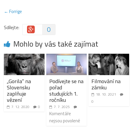
← Forrige
Sdílejte:
0
Mohlo by vás také zajímat
„Gorila“ na
Podívejte se na
Filmování na
Slovensku
pořad
zámku
zaplňuje
studujících 1.
18. 10. 2021
vězení
ročníku
0
7. 12. 2020
0
7. 7. 2025
Komentáře
nejsou povolené