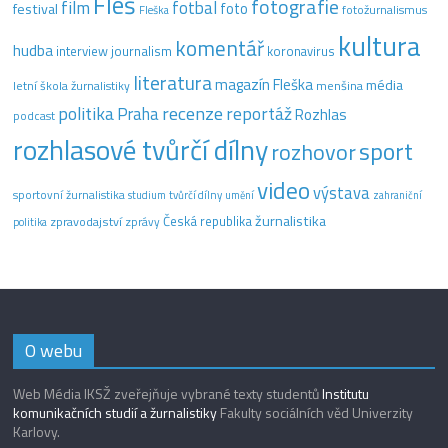
Fleš
fotografie
film
fotbal
festival
foto
fotožurnalismus
Fleška
kultura
komentář
hudba
interview
journalism
koronavirus
literatura
magazín Fleška
média
letní škola žurnalistiky
menšina
recenze
politika
reportáž
Praha
Rozhlas
podcast
rozhlasové tvůrčí dílny
sport
rozhovor
video
výstava
sportovní žurnalistika
tvůrčí dílny
studium
umění
zahraniční
žurnalistika
Česká republika
zpravodajství
zprávy
politika
O webu
Web Média IKSŽ zveřejňuje vybrané texty studentů
Institutu
komunikačních studií a žurnalistiky
Fakulty sociálních věd Univerzity
Karlovy.