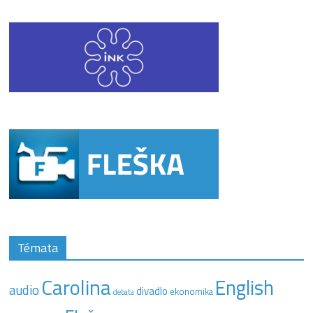
Témata
Carolina
English
audio
divadlo
ekonomika
debata