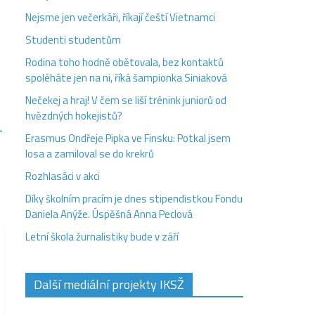
Nejsme jen večerkáři, říkají čeští Vietnamci
Studenti studentům
Rodina toho hodně obětovala, bez kontaktů
spoléháte jen na ni, říká šampionka Siniaková
Nečekej a hraj! V čem se liší trénink juniorů od
hvězdných hokejistů?
→
Erasmus Ondřeje Pipka ve Finsku: Potkal jsem
losa a zamiloval se do krekrů
Rozhlasáci v akci
Díky školním pracím je dnes stipendistkou Fondu
Daniela Anýže. Úspěšná Anna Peclová
Letní škola žurnalistiky bude v září
Další mediální projekty IKSŽ