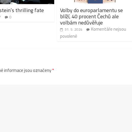
tein’s thrilling fate
Volby do europarlamentu se
blíží, 40 procent Čechů ale
7
0
volbám nedůvěřuje
Komentáře nejsou
31. 5. 2024
povolené
é informace jsou označeny
*