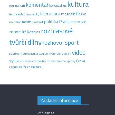
kultura
komentář
journalism
koronavirus
literatura
magazín Fleška
letní škola žurnalistiky
recenze
politika
Praha
média
menšina
podcast
rozhlasové
reportáž
Rozhlas
tvůrčí dílny
sport
rozhovor
video
sportovní žurnalistika
tvůrčí dílny
studium
umění
výstava
Česká
zpravodajství
zprávy
zahraniční politika
žurnalistika
republika
Základní informace
Přihlásit se