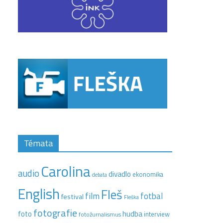
Témata
Carolina
audio
divadlo
ekonomika
debata
English
Fleš
film
fotbal
festival
Fleška
fotografie
hudba
foto
interview
fotožurnalismus