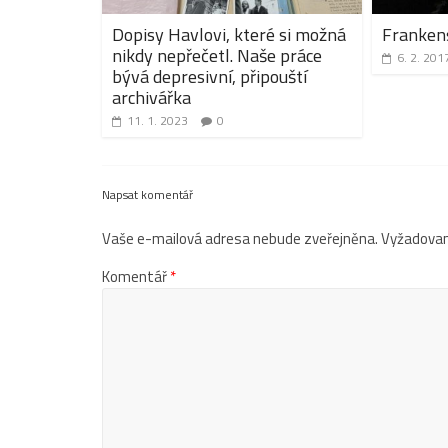
Dopisy Havlovi, které si možná
Frankens
nikdy nepřečetl. Naše práce
6. 2. 201
bývá depresivní, připouští
archivářka
11. 1. 2023
0
Napsat komentář
Vaše e-mailová adresa nebude zveřejněna.
Vyžadovan
Komentář
*