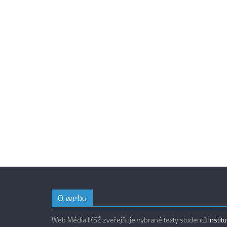
O webu
Web Média IKSŽ zveřejňuje vybrané texty studentů
Instit