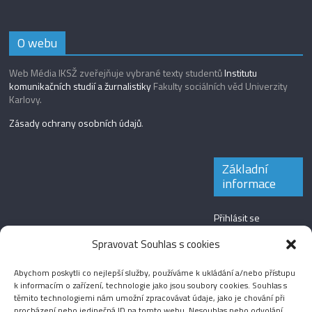
O webu
Web Média IKSŽ zveřejňuje vybrané texty studentů
Institutu
komunikačních studií a žurnalistiky
Fakulty sociálních věd Univerzity
Karlovy.
Zásady ochrany osobních údajů
.
Základní
informace
Přihlásit se
Zdroj kanálů
Spravovat Souhlas s cookies
(příspěvky)
Abychom poskytli co nejlepší služby, používáme k ukládání a/nebo přístupu
Kanál komentářů
k informacím o zařízení, technologie jako jsou soubory cookies. Souhlas s
těmito technologiemi nám umožní zpracovávat údaje, jako je chování při
Česká lokalizace
procházení nebo jedinečná ID na tomto webu. Nesouhlas nebo odvolání