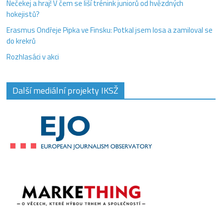
Nečekej a hraj! V čem se liší trénink juniorů od hvězdných
hokejistů?
Erasmus Ondřeje Pipka ve Finsku: Potkal jsem losa a zamiloval se
do krekrů
Rozhlasáci v akci
Další mediální projekty IKSŽ