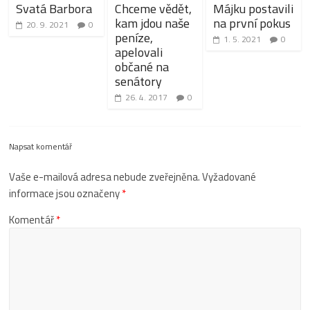
Svatá Barbora
Chceme vědět,
Májku postavili
kam jdou naše
na první pokus
20. 9. 2021
0
peníze,
1. 5. 2021
0
apelovali
občané na
senátory
26. 4. 2017
0
Napsat komentář
Vaše e-mailová adresa nebude zveřejněna.
Vyžadované
informace jsou označeny
*
Komentář
*