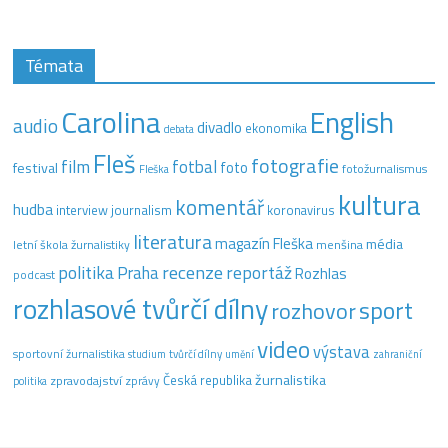
Témata
Carolina
English
audio
divadlo
ekonomika
debata
Fleš
fotografie
film
fotbal
festival
foto
fotožurnalismus
Fleška
kultura
komentář
hudba
interview
journalism
koronavirus
literatura
magazín Fleška
média
letní škola žurnalistiky
menšina
recenze
politika
reportáž
Praha
Rozhlas
podcast
rozhlasové tvůrčí dílny
sport
rozhovor
video
výstava
sportovní žurnalistika
tvůrčí dílny
studium
umění
zahraniční
žurnalistika
Česká republika
zpravodajství
zprávy
politika