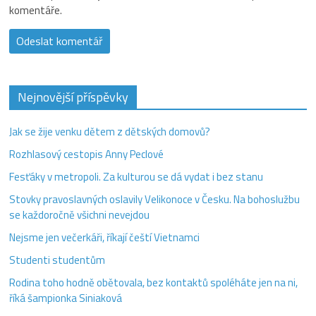
komentáře.
Nejnovější příspěvky
Jak se žije venku dětem z dětských domovů?
Rozhlasový cestopis Anny Peclové
Fesťáky v metropoli. Za kulturou se dá vydat i bez stanu
Stovky pravoslavných oslavily Velikonoce v Česku. Na bohoslužbu
se každoročně všichni nevejdou
Nejsme jen večerkáři, říkají čeští Vietnamci
Studenti studentům
Rodina toho hodně obětovala, bez kontaktů spoléháte jen na ni,
říká šampionka Siniaková