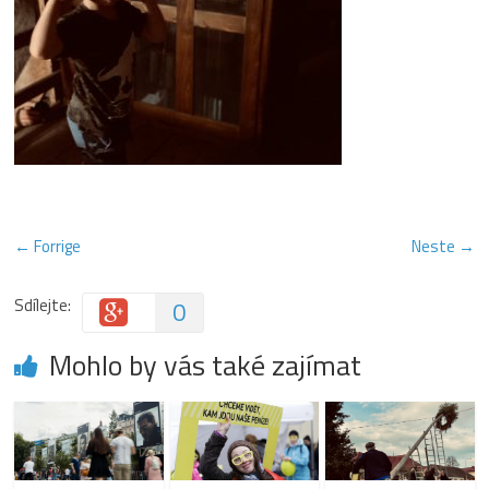
← Forrige
Neste →
Sdílejte:
0
Mohlo by vás také zajímat