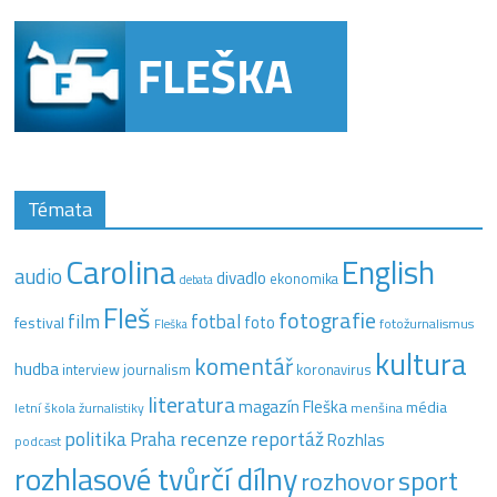
Témata
Carolina
English
audio
divadlo
ekonomika
debata
Fleš
fotografie
film
fotbal
festival
foto
fotožurnalismus
Fleška
kultura
komentář
hudba
interview
journalism
koronavirus
literatura
magazín Fleška
média
letní škola žurnalistiky
menšina
recenze
politika
reportáž
Praha
Rozhlas
podcast
rozhlasové tvůrčí dílny
sport
rozhovor