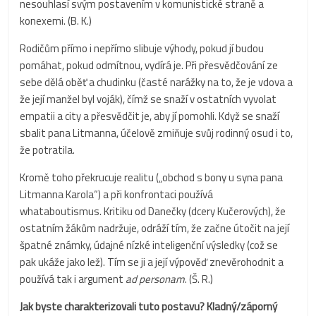
nesouhlasí svým postavením v komunistické straně a
konexemi. (B. K.)
Rodičům přímo i nepřímo slibuje výhody, pokud jí budou
pomáhat, pokud odmítnou, vydírá je. Při přesvědčování ze
sebe dělá oběť a chudinku (časté narážky na to, že je vdova a
že její manžel byl voják), čímž se snaží v ostatních vyvolat
empatii a city a přesvědčit je, aby jí pomohli. Když se snaží
sbalit pana Litmanna, účelově zmiňuje svůj rodinný osud i to,
že potratila.
Kromě toho překrucuje realitu („obchod s bony u syna pana
Litmanna Karola“) a při konfrontaci používá
whataboutismus. Kritiku od Danečky (dcery Kučerových), že
ostatním žákům nadržuje, odráží tím, že začne útočit na její
špatné známky, údajné nízké inteligenční výsledky (což se
pak ukáže jako lež). Tím se ji a její výpověď znevěrohodnit a
používá tak i argument
ad personam
. (Š. R.)
Jak byste charakterizovali tuto postavu? Kladný/záporný