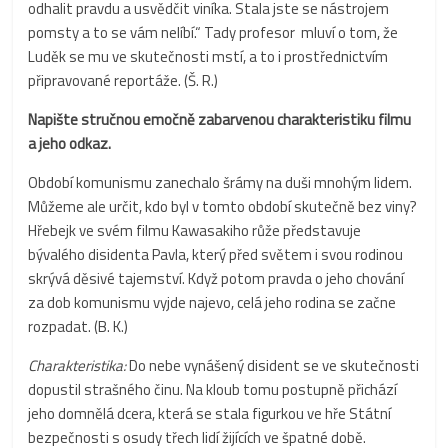
odhalit pravdu a usvědčit viníka. Stala jste se nástrojem
pomsty a to se vám nelíbí.“ Tady profesor mluví o tom, že
Luděk se mu ve skutečnosti mstí, a to i prostřednictvím
připravované reportáže. (Š. R.)
Napište stručnou emočně zabarvenou charakteristiku filmu
a jeho odkaz.
Období komunismu zanechalo šrámy na duši mnohým lidem.
Můžeme ale určit, kdo byl v tomto období skutečně bez viny?
Hřebejk ve svém filmu Kawasakiho růže představuje
bývalého disidenta Pavla, který před světem i svou rodinou
skrývá děsivé tajemství. Když potom pravda o jeho chování
za dob komunismu vyjde najevo, celá jeho rodina se začne
rozpadat. (B. K.)
Charakteristika:
Do nebe vynášený disident se ve skutečnosti
dopustil strašného činu. Na kloub tomu postupně přichází
jeho domnělá dcera, která se stala figurkou ve hře Státní
bezpečnosti s osudy třech lidí žijících ve špatné době.