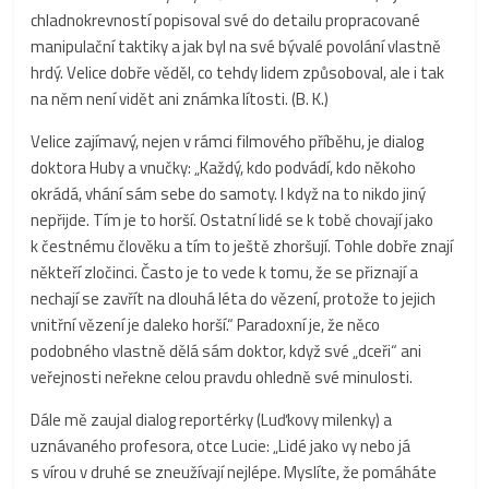
chladnokrevností popisoval své do detailu propracované
manipulační taktiky a jak byl na své bývalé povolání vlastně
hrdý. Velice dobře věděl, co tehdy lidem způsoboval, ale i tak
na něm není vidět ani známka lítosti. (B. K.)
Velice zajímavý, nejen v rámci filmového příběhu, je dialog
doktora Huby a vnučky: „Každý, kdo podvádí, kdo někoho
okrádá, vhání sám sebe do samoty. I když na to nikdo jiný
nepřijde. Tím je to horší. Ostatní lidé se k tobě chovají jako
k čestnému člověku a tím to ještě zhoršují. Tohle dobře znají
někteří zločinci. Často je to vede k tomu, že se přiznají a
nechají se zavřít na dlouhá léta do vězení, protože to jejich
vnitřní vězení je daleko horší.“ Paradoxní je, že něco
podobného vlastně dělá sám doktor, když své „dceři“ ani
veřejnosti neřekne celou pravdu ohledně své minulosti.
Dále mě zaujal dialog reportérky (Luďkovy milenky) a
uznávaného profesora, otce Lucie: „Lidé jako vy nebo já
s vírou v druhé se zneužívají nejlépe. Myslíte, že pomáháte