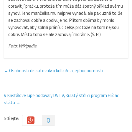
opravit jí pračku, protože tím může dát špatný příklad svému
synovi. Jeho manželka mu nejprve vynadá, ale pak uzná to, že
se zachoval dobře a obdivuje ho. Přitom oběma by mohlo
vyhovovat, aby splnili přání učitelky, protože na tom nejsou
dobře. Místo toho se ale zachovají morálně. (Š. R.)
Foto: Wikipedia
←
Osobnosti diskutovaly o kultuře a její budoucnosti
V Křišťálové lupě bodovaly DVTV, Kulatý stůl či program Hlídač
státu
→
Sdílejte:
0