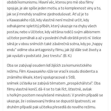
období komunismu. Hlavní věc, kterou pro mě oba filmy
spojuje, je ale spíše jeden motiv, a to komplexnost viny a to,
jak se jí mnohdy snažíme zjednodušovat. Ať už je to
v Kawasakiho růži, kdy vlastně není možné určit, kdy
odhalujeme spletitý příběh, který ukazuje na chyby všech
postav, nebo v Učitelce, kdy většina rodičů svým alibismem
učitelce pomáhali a až v poslední chvíli obrátili proti ní. Velice
silná je v obou snímcích také závěrečná scéna, kdy po „happy
endu“ vidíme oba antagonisty filmu, jak žijí dále své životy a
jak vyvázli v podstatě „bez trestu“. (B. K.)
Oba se zabývají osudem lidí žijících za komunistického
režimu. Film
Kawasakiho růže
se vrací k osudu disidenta a
známého lékaře, který spolupracoval s StB,
snímek
Učitelka
se zabývá tématem „prospěchářství“. Oba
filmy vlastně končí, dá-li se to tak říct, šťastně, avšak
s hořkým pocitem nevyřešené minulosti. V prvním případě se
ukazuje, že i oslavovaný hrdina se dopustil špatnosti, ve
druhém případě pak učitelka přesedlá do nového režimu.