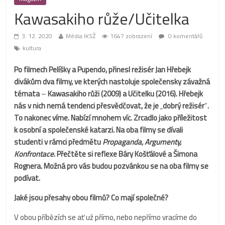
Kawasakiho růže/Učitelka
3. 12. 2020
Média IKSŽ
1647 zobrazení
0 komentářů
kultura
Po filmech Pelíšky a Pupendo, přinesl režisér Jan Hřebejk
divákům dva filmy, ve kterých nastoluje společensky závažná
témata
–⁠
Kawasakiho růži (2009) a Učitelku (2016). Hřebejk
nás v nich nemá tendenci přesvědčovat, že je
„
dobrý režisér
“
.
To nakonec víme. Nabízí mnohem víc. Zrcadlo jako příležitost
k osobní a společenské katarzi. Na oba filmy se dívali
studenti v rámci předmětu
Propaganda, Argumenty,
Konfrontace
. Přečtěte si reflexe Báry Košťálové a Šimona
Rognera. Možná pro vás budou pozvánkou se na oba filmy se
podívat.
Jaké jsou přesahy obou filmů? Co mají společné?
V obou příbězích se ať už přímo, nebo nepřímo vracíme do