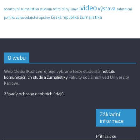
video
výstava
sportovní žurnalistika
tvůrčí dílny
studium
umění
zahraniční
žurnalistika
Česká republika
zpravodajství
zprávy
politika
O webu
Web Média IKSŽ zveřejňuje vybrané texty studentů
Institutu
komunikačních studií a žurnalistiky
Fakulty sociálních věd Univerzity
Karlovy.
Zásady ochrany osobních údajů
.
Základní
informace
Přihlásit se