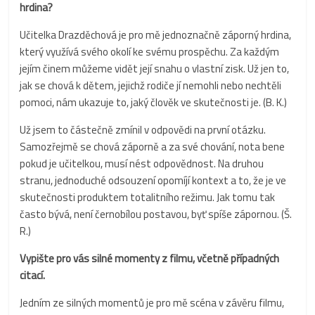
hrdina?
Učitelka Drazděchová je pro mě jednoznačně záporný hrdina,
který využívá svého okolí ke svému prospěchu. Za každým
jejím činem můžeme vidět její snahu o vlastní zisk. Už jen to,
jak se chová k dětem, jejichž rodiče jí nemohli nebo nechtěli
pomoci, nám ukazuje to, jaký člověk ve skutečnosti je. (B. K.)
Už jsem to částečně zmínil v odpovědi na první otázku.
Samozřejmě se chová záporně a za své chování, nota bene
pokud je učitelkou, musí nést odpovědnost. Na druhou
stranu, jednoduché odsouzení opomíjí kontext a to, že je ve
skutečnosti produktem totalitního režimu. Jak tomu tak
často bývá, není černobílou postavou, byť spíše zápornou. (Š.
R.)
Vypište pro vás silné momenty z filmu, včetně případných
citací.
Jedním ze silných momentů je pro mě scéna v závěru filmu,