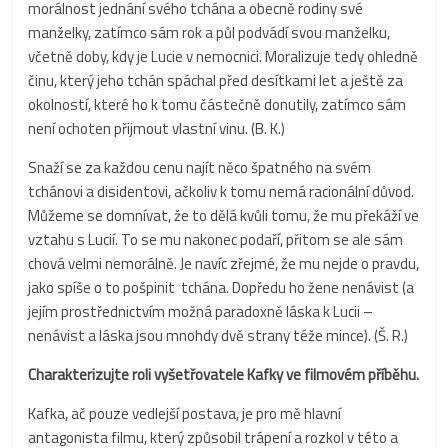
morálnost jednání svého tchána a obecně rodiny své
manželky, zatímco sám rok a půl podvádí svou manželku,
včetně doby, kdy je Lucie v nemocnici. Moralizuje tedy ohledně
činu, který jeho tchán spáchal před desítkami let a ještě za
okolností, které ho k tomu částečně donutily, zatímco sám
není ochoten přijmout vlastní vinu. (B. K.)
Snaží se za každou cenu najít něco špatného na svém
tchánovi a disidentovi, ačkoliv k tomu nemá racionální důvod.
Můžeme se domnívat, že to dělá kvůli tomu, že mu překáží ve
vztahu s Lucií. To se mu nakonec podaří, přitom se ale sám
chová velmi nemorálně. Je navíc zřejmé, že mu nejde o pravdu,
jako spíše o to pošpinit tchána. Dopředu ho žene nenávist (a
jejím prostřednictvím možná paradoxně láska k Lucii –
nenávist a láska jsou mnohdy dvě strany téže mince). (Š. R.)
Charakterizujte roli vyšetřovatele Kafky ve filmovém příběhu.
Kafka, ač pouze vedlejší postava, je pro mě hlavní
antagonista filmu, který způsobil trápení a rozkol v této a