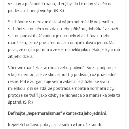
vztahy a poškodit tchána, který byl do té doby stavěn na
piedestal, hned jí využije. (B. K.)
S tchánem si nerozumí, vlastně jim pohrdá. Už od prvního
setkání se mu něco nezdá na jeho příběhu „dobráka“ a snaží
se mu pomstít. Důvodem je domnělý vliv tchána na jeho
manželku, jejímž prostřednictvím údajně mluví a jedná. Má
pocit, že on jím pohrdá a že se mu nelíbí jako někdo, s kým má
žít jeho dcera.
Vůči své manželce se chová velmi podivně. Sice ji podporuje
v boji s nemocí, ale ve skutečnosti ji podvádí, což jí následně
řekne. Poté zorganizuje velmi zvláštní schůzku se svou
milenkou. Z ní se zdá, že postrádá empatii a normální city,
protože se tváří, jako kdyby se nic nestalo a manželka byla ta
špatná. (Š. R.)
Definujte „hypermoralismus“ v kontextu jeho jednání.
Největší Luďkovo pokrytectví vidím v tom, že soudí