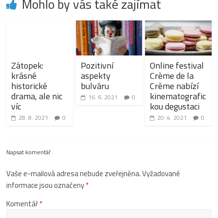
Mohlo by vás také zajímat
Zátopek:
Pozitivní
Online festival
krásné
aspekty
Crème de la
historické
bulváru
Crème nabízí
drama, ale nic
kinematografic
16. 6. 2021
0
víc
kou degustaci
28. 8. 2021
0
20. 4. 2021
0
Napsat komentář
Vaše e-mailová adresa nebude zveřejněna.
Vyžadované
informace jsou označeny
*
Komentář
*