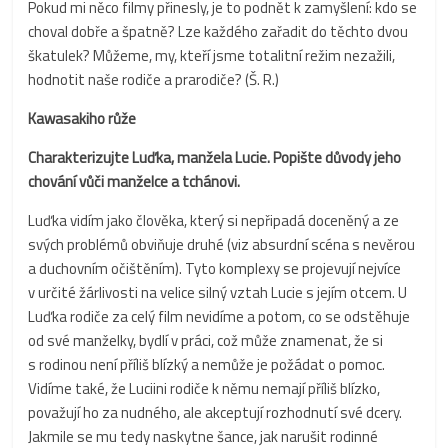
Pokud mi něco filmy přinesly, je to podnět k zamyšlení: kdo se
choval dobře a špatně? Lze každého zařadit do těchto dvou
škatulek? Můžeme, my, kteří jsme totalitní režim nezažili,
hodnotit naše rodiče a prarodiče? (Š. R.)
Kawasakiho růže
Charakterizujte Luďka, manžela Lucie. Popište důvody jeho
chování vůči manželce a tchánovi.
Luďka vidím jako člověka, který si nepřipadá doceněný a ze
svých problémů obviňuje druhé (viz absurdní scéna s nevěrou
a duchovním očištěním). Tyto komplexy se projevují nejvíce
v určité žárlivosti na velice silný vztah Lucie s jejím otcem. U
Luďka rodiče za celý film nevidíme a potom, co se odstěhuje
od své manželky, bydlí v práci, což může znamenat, že si
s rodinou není příliš blízký a nemůže je požádat o pomoc.
Vidíme také, že Luciini rodiče k němu nemají příliš blízko,
považují ho za nudného, ale akceptují rozhodnutí své dcery.
Jakmile se mu tedy naskytne šance, jak narušit rodinné