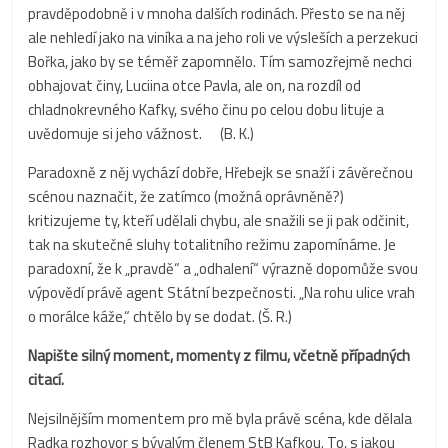
pravděpodobně i v mnoha dalších rodinách. Přesto se na něj
ale nehledí jako na viníka a na jeho roli ve výsleších a perzekuci
Bořka, jako by se téměř zapomnělo. Tím samozřejmě nechci
obhajovat činy, Luciina otce Pavla, ale on, na rozdíl od
chladnokrevného Kafky, svého činu po celou dobu lituje a
uvědomuje si jeho vážnost. (B. K.)
Paradoxně z něj vychází dobře, Hřebejk se snaží i závěrečnou
scénou naznačit, že zatímco (možná oprávněně?)
kritizujeme ty, kteří udělali chybu, ale snažili se ji pak odčinit,
tak na skutečné sluhy totalitního režimu zapomínáme. Je
paradoxní, že k „pravdě“ a „odhalení“ výrazně dopomůže svou
výpovědí právě agent Státní bezpečnosti. „Na rohu ulice vrah
o morálce káže,“ chtělo by se dodat. (Š. R.)
Napište silný moment, momenty z filmu, včetně případných
citací.
Nejsilnějším momentem pro mě byla právě scéna, kde dělala
Radka rozhovor s bývalým členem StB Kafkou. To, s jakou