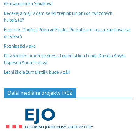
říká šampionka Siniaková
Nečekej a hraj! V čem se liší trénink juniorů od hvězdných
hokejistů?
Erasmus Ondřeje Pipka ve Finsku: Potkal jsem losa a zamiloval se
do krekrů
Rozhlasáci v akci
Díky školním pracím je dnes stipendistkou Fondu Daniela Anýže.
Úspěšná Anna Peclová
Letní škola žurnalistiky bude v září
Další mediální projekty IKSŽ