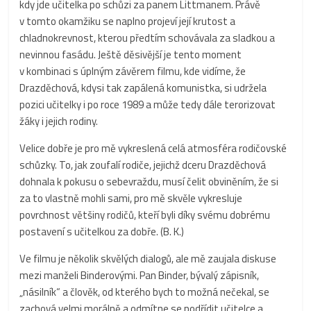
kdy jde učitelka po schůzi za panem Littmanem. Právě
v tomto okamžiku se naplno projeví její krutost a
chladnokrevnost, kterou předtím schovávala za sladkou a
nevinnou fasádu. Ještě děsivější je tento moment
v kombinaci s úplným závěrem filmu, kde vidíme, že
Drazděchová, kdysi tak zapálená komunistka, si udržela
pozici učitelky i po roce 1989 a může tedy dále terorizovat
žáky i jejich rodiny.
Velice dobře je pro mě vykreslená celá atmosféra rodičovské
schůzky. To, jak zoufalí rodiče, jejichž dceru Drazděchová
dohnala k pokusu o sebevraždu, musí čelit obviněním, že si
za to vlastně mohli sami, pro mě skvěle vykresluje
povrchnost většiny rodičů, kteří byli díky svému dobrému
postavení s učitelkou za dobře. (B. K.)
Ve filmu je několik skvělých dialogů, ale mě zaujala diskuse
mezi manželi Binderovými. Pan Binder, bývalý zápisník,
„násilník“ a člověk, od kterého bych to možná nečekal, se
zachová velmi morálně a odmítne se podřídit učitelce a