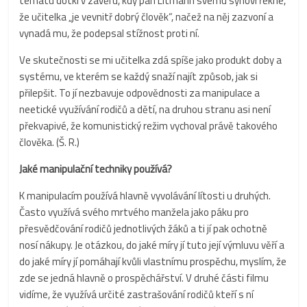
tématu dotkl v závěru, kdy pan Litmann svému synovi řekne,
že učitelka „je vevnitř dobrý člověk“, načež na něj zazvoní a
vynadá mu, že podepsal stížnost proti ní.
Ve skutečnosti se mi učitelka zdá spíše jako produkt doby a
systému, ve kterém se každý snaží najít způsob, jak si
přilepšit. To jí nezbavuje odpovědnosti za manipulace a
neetické využívání rodičů a dětí, na druhou stranu asi není
překvapivé, že komunistický režim vychoval právě takového
člověka. (Š. R.)
Jaké manipulační techniky používá?
K manipulacím používá hlavně vyvolávání lítosti u druhých.
Často využívá svého mrtvého manžela jako páku pro
přesvědčování rodičů jednotlivých žáků a ti jí pak ochotně
nosí nákupy. Je otázkou, do jaké míry jí tuto její výmluvu věří a
do jaké míry jí pomáhají kvůli vlastnímu prospěchu, myslím, že
zde se jedná hlavně o prospěchářství. V druhé části filmu
vidíme, že využívá určité zastrašování rodičů kteří s ní