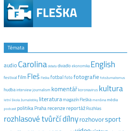
Témata
Carolina
English
audio
divadlo
ekonomika
debata
Fleš
fotografie
film
fotbal
festival
foto
fotožurnalismus
Fleška
kultura
komentář
hudba
interview
journalism
koronavirus
literatura
magazín Fleška
média
letní škola žurnalistiky
menšina
recenze
politika
reportáž
Praha
Rozhlas
podcast
rozhlasové tvůrčí dílny
sport
rozhovor
video