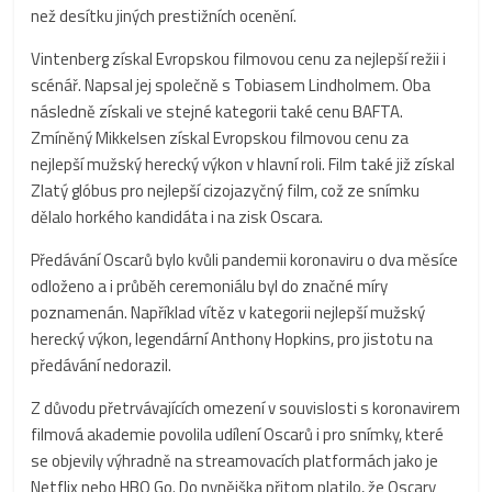
než desítku jiných prestižních ocenění.
Vintenberg získal Evropskou filmovou cenu za nejlepší režii i
scénář. Napsal jej společně s Tobiasem Lindholmem. Oba
následně získali ve stejné kategorii také cenu BAFTA.
Zmíněný Mikkelsen získal Evropskou filmovou cenu za
nejlepší mužský herecký výkon v hlavní roli. Film také již získal
Zlatý glóbus pro nejlepší cizojazyčný film, což ze snímku
dělalo horkého kandidáta i na zisk Oscara.
Předávání Oscarů bylo kvůli pandemii koronaviru o dva měsíce
odloženo a i průběh ceremoniálu byl do značné míry
poznamenán. Například vítěz v kategorii nejlepší mužský
herecký výkon, legendární Anthony Hopkins, pro jistotu na
předávání nedorazil.
Z důvodu přetrvávajících omezení v souvislosti s koronavirem
filmová akademie povolila udílení Oscarů i pro snímky, které
se objevily výhradně na streamovacích platformách jako je
Netflix nebo HBO Go. Do nynějška přitom platilo, že Oscary