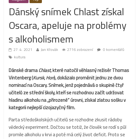
Dánský snímek Chlast získal
Oscara, apeluje na problémy
s alkoholismem
27. 4. 2021
Jan Křovák
2716 zobrazení
0 komentářů
kultura
Dánské drama
Chlast,
které natočil věhlasný režisér Thomas
Vintenberg (
Kursk
,
Hon
), dokázalo proměnit jednu ze dvou
nominací na Oscary. Snímek, jenž pojednává o skupině čtyř
učitelů ze střední školy, kteří se rozhodnou začít udržovat
hladinu alkoholu na „přirozené“ úrovni, získal zlatou sošku v
kategorii nejlepší cizojazyčný film.
Parta středoškolských učitelů se rozhodne zkusit rádoby
vědecký experiment. Dočtou se totiž, že člověk se rodí s půl
promile alkoholu v krvi a poté má celý život deficit. Proto se