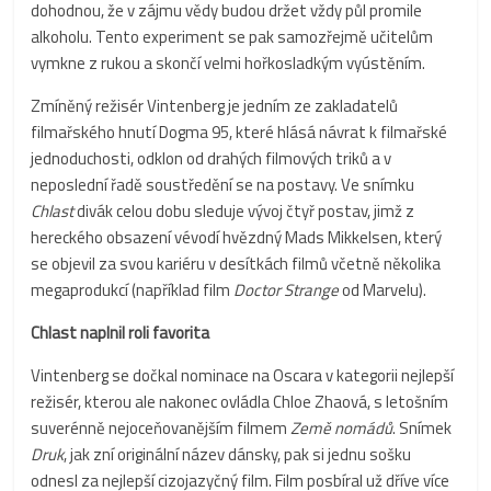
dohodnou, že v zájmu vědy budou držet vždy půl promile
alkoholu. Tento experiment se pak samozřejmě učitelům
vymkne z rukou a skončí velmi hořkosladkým vyústěním.
Zmíněný režisér Vintenberg je jedním ze zakladatelů
filmařského hnutí Dogma 95, které hlásá návrat k filmařské
jednoduchosti, odklon od drahých filmových triků a v
neposlední řadě soustředění se na postavy. Ve snímku
Chlast
divák celou dobu sleduje vývoj čtyř postav, jimž z
hereckého obsazení vévodí hvězdný Mads Mikkelsen, který
se objevil za svou kariéru v desítkách filmů včetně několika
megaprodukcí (například film
Doctor Strange
od Marvelu).
Chlast naplnil roli favorita
Vintenberg se dočkal nominace na Oscara v kategorii nejlepší
režisér, kterou ale nakonec ovládla Chloe Zhaová, s letošním
suverénně nejoceňovanějším filmem
Země nomádů
. Snímek
Druk
, jak zní originální název dánsky, pak si jednu sošku
odnesl za nejlepší cizojazyčný film. Film posbíral už dříve více