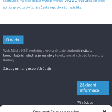
výstava
sportovní žurnalistika
tvůrčí dílny
studium
umění
zahraniční
žurnalistika
Česká republika
zpravodajství
zprávy
politika
O webu
Web Média IKSŽ zveřejňuje vybrané texty studentů
Institutu
komunikačních studií a žurnalistiky
Fakulty sociálních věd Univerzity
Karlovy.
Zásady ochrany osobních údajů
.
Základní
informace
Přihlásit se
Zdroj kanálů
Spravovat Souhlas s cookies