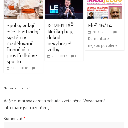
Spolky volají
KOMENTÁŘ:
Fleš 16/14
SOS. Postrádají
Neříkej hop,
30. 4. 2009
systém v
dokud
Komentáře
rozdělování
nevyhraješ
nejsou povolené
finančních
volby
prostředků ve
2. 5. 2017
0
sportu
16. 4. 2018
0
Napsat komentář
Vaše e-mailová adresa nebude zveřejněna.
Vyžadované
informace jsou označeny
*
Komentář
*