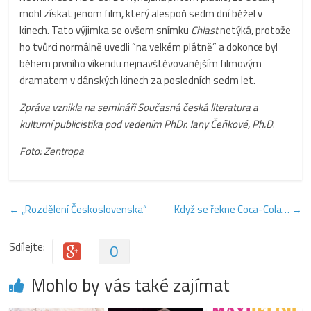
mohl získat jenom film, který alespoň sedm dní běžel v
kinech. Tato výjimka se ovšem snímku
Chlast
netýká, protože
ho tvůrci normálně uvedli “na velkém plátně” a dokonce byl
během prvního víkendu nejnavštěvovanějším filmovým
dramatem v dánských kinech za posledních sedm let.
Zpráva vznikla na semináři Současná česká literatura a
kulturní publicistika pod vedením PhDr. Jany Čeňkové, Ph.D
.
Foto: Zentropa
←
„Rozdělení Československa“
Když se řekne Coca-Cola…
→
Sdílejte:
0
Mohlo by vás také zajímat