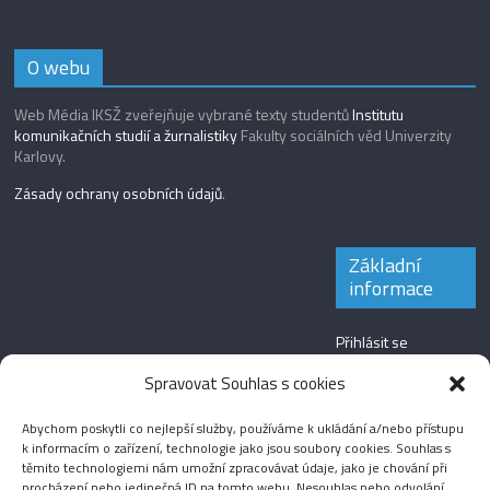
O webu
Web Média IKSŽ zveřejňuje vybrané texty studentů
Institutu
komunikačních studií a žurnalistiky
Fakulty sociálních věd Univerzity
Karlovy.
Zásady ochrany osobních údajů
.
Základní
informace
Přihlásit se
Zdroj kanálů
Spravovat Souhlas s cookies
(příspěvky)
Abychom poskytli co nejlepší služby, používáme k ukládání a/nebo přístupu
Kanál komentářů
k informacím o zařízení, technologie jako jsou soubory cookies. Souhlas s
těmito technologiemi nám umožní zpracovávat údaje, jako je chování při
Česká lokalizace
procházení nebo jedinečná ID na tomto webu. Nesouhlas nebo odvolání