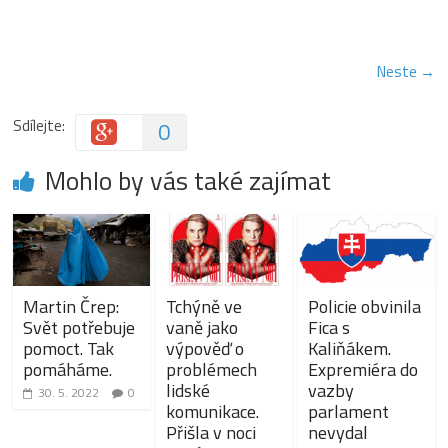
Neste →
Sdílejte:
0
Mohlo by vás také zajímat
Martin Črep:
Tchýně ve
Policie obvinila
Svět potřebuje
vaně jako
Fica s
pomoct. Tak
výpověď o
Kaliňákem.
pomáháme.
problémech
Expremiéra do
lidské
vazby
30. 5. 2022
0
komunikace.
parlament
Přišla v noci
nevydal