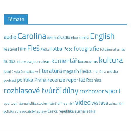
Témata
Carolina
English
audio
divadlo
ekonomika
debata
Fleš
fotografie
film
fotbal
festival
foto
fotožurnalismus
Fleška
kultura
komentář
hudba
interview
journalism
koronavirus
literatura
magazín Fleška
média
letní škola žurnalistiky
menšina
recenze
politika
reportáž
Praha
Rozhlas
podcast
rozhlasové tvůrčí dílny
sport
rozhovor
video
výstava
sportovní žurnalistika
tvůrčí dílny
studium
umění
zahraniční
žurnalistika
Česká republika
zpravodajství
zprávy
politika