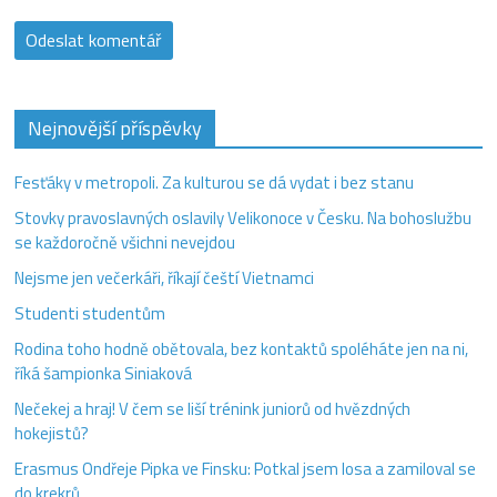
Nejnovější příspěvky
Fesťáky v metropoli. Za kulturou se dá vydat i bez stanu
Stovky pravoslavných oslavily Velikonoce v Česku. Na bohoslužbu
se každoročně všichni nevejdou
Nejsme jen večerkáři, říkají čeští Vietnamci
Studenti studentům
Rodina toho hodně obětovala, bez kontaktů spoléháte jen na ni,
říká šampionka Siniaková
Nečekej a hraj! V čem se liší trénink juniorů od hvězdných
hokejistů?
Erasmus Ondřeje Pipka ve Finsku: Potkal jsem losa a zamiloval se
do krekrů