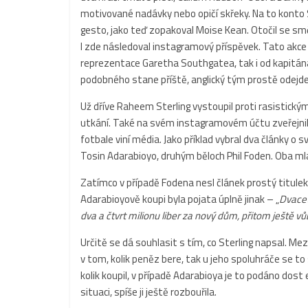
motivované nadávky nebo opičí skřeky. Na to konto S
gesto, jako teď zopakoval Moise Kean. Otočil se sm
I zde následoval instagramový příspěvek. Tato akce 
reprezentace Garetha Southgatea, tak i od kapitána
podobného stane příště, anglický tým prostě odejde
Už dříve Raheem Sterling vystoupil proti rasisti
utkání. Také na svém instagramovém účtu zveřejnil
fotbale viní média. Jako příklad vybral dva články o
Tosin Adarabioyo, druhým běloch Phil Foden. Oba mladí
Zatímco v případě Fodena nesl článek prostý titulek
Adarabioyově koupi byla pojata úplně jinak – „
Dvacet
dva a čtvrt milionu liber za nový dům, přitom ještě 
Určitě se dá souhlasit s tím, co Sterling napsal. M
v tom, kolik peněz bere, tak u jeho spoluhráče se 
kolik koupil, v případě Adarabioya je to podáno do
situaci, spíše ji ještě rozbouřila.