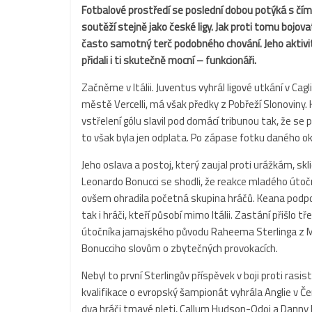
Fotbalové prostředí se poslední dobou potýká s čím
soutěží stejně jako české ligy. Jak proti tomu bojo
často samotný terč podobného chování. Jeho aktivita
přidali i ti skutečně mocní – funkcionáři.
Začněme v Itálii. Juventus vyhrál ligové utkání v Cagl
městě Vercelli, má však předky z Pobřeží Slonoviny. Kv
vstřelení gólu slavil pod domácí tribunou tak, že se 
to však byla jen odplata. Po zápase fotku daného o
Jeho oslava a postoj, který zaujal proti urážkám, sk
Leonardo Bonucci se shodli, že reakce mladého útočn
ovšem ohradila početná skupina hráčů. Keana podpořili
tak i hráči, kteří působí mimo Itálii. Zastání přišlo
útočníka jamajského původu Raheema Sterlinga z M
Bonucciho slovům o zbytečných provokacích.
Nebyl to první Sterlingův příspěvek v boji proti ra
kvalifikace o evropský šampionát vyhrála Anglie v Č
dva hráči tmavé pleti, Callum Hudson-Odoi a Danny R