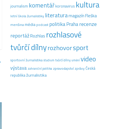
kultura
komentář
journalism
koronavirus
literatura
magazín Fleška
letní škola žurnalistiky
recenze
politika
Praha
média
menšina
podcast
rozhlasové
reportáž
Rozhlas
tvůrčí dílny
sport
rozhovor
video
sportovní žurnalistika
tvůrčí dílny
→
studium
umění
výstava
Česká
zpravodajství
zprávy
zahraniční politika
žurnalistika
republika