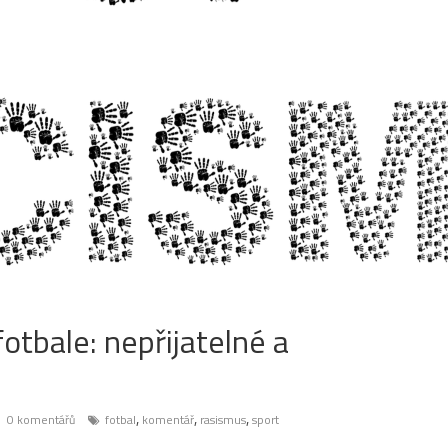
tbale: nepřijatelné a
,
,
,
0 komentářů
fotbal
komentář
rasismus
sport