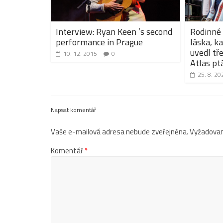
Interview: Ryan Keen ’s second
Rodinné 
performance in Prague
láska, k
uvedl tř
10. 12. 2015
0
Atlas pt
25. 8. 20
Napsat komentář
Vaše e-mailová adresa nebude zveřejněna.
Vyžadovan
Komentář
*