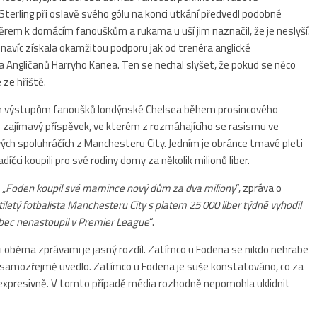
terling při oslavě svého gólu na konci utkání předvedl podobné
ěrem k domácím fanouškům a rukama u uší jim naznačil, že je neslyší.
navíc získala okamžitou podporu jak od trenéra anglické
 Angličanů Harryho Kanea. Ten se nechal slyšet, že pokud se něco
 ze hřiště.
ckým výstupům fanoušků londýnské Chelsea během prosincového
 zajímavý příspěvek, ve kterém z rozmáhajícího se rasismu ve
 svých spoluhráčích z Manchesteru City. Jedním je obránce tmavé pleti
čci koupili pro své rodiny domy za několik milionů liber.
 „
Foden koupil své mamince nový dům za dva miliony
“, zpráva o
iletý fotbalista Manchesteru City s platem 25 000 liber týdně vyhodil
vůbec nenastoupil v Premier League
“.
ezi oběma zprávami je jasný rozdíl. Zatímco u Fodena se nikdo nehrabe
to samozřejmě uvedlo. Zatímco u Fodena je suše konstatováno, co za
st expresivně. V tomto případě média rozhodně nepomohla uklidnit