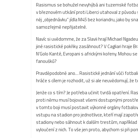
Rasismus se bohužel nevyhýbá ani tuzemské fotbalové
v březnovém utkání proti Liberci utahoval z původu
něj „objednávku“ jídla M45 bez koriandru, jako by sna
samozřejmě nepřijatelné.
Navíc si uvědomme, že za Slavii hrají Michael Ngadeu,
jiné rasistické pokřiky zasáhnout? V Cagliari hraje 
N’Golo Kanté, Evropani s africkými kořeny. Mohou se j
fanoušků?
Pravděpodobně ano… Rasistické jednání vůči fotbalis
hráče s cílem je rozhodit, už si ale neuvědomují, že 
Jenže co s tím? Je potřeba učinit tvrdá opatření. R
proti němu musí bojovat všemi dostupnými prostředk
v tomto boji musí postavit výkonné orgány fotbalo
vstupu na stadion pro jednotlivce, kteří mají zapot
stadiony nebo sáhnout k dalším trestům, například a
vyloučení z nich. To vše jen proto, abychom si při p