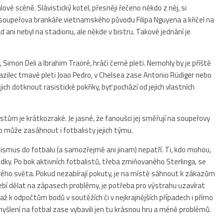
 scéně. Slávistický kotel, přesněji řečeno někdo z něj, si
 soupeřova brankáře vietnamského původu Filipa Nguyena a křičel na
d ani nebyl na stadionu, ale někde v bistru. Takové jednání je
 Simon Deli a Ibrahim Traoré, hráči černé pleti. Nemohly by je příště
Brazilec tmavé pleti Joao Pedro, v Chelsea zase Antonio Rüdiger nebo
ich dotknout rasistické pokřiky, byť pochází od jejich vlastních
tům je krátkozraké. Je jasné, že fanoušci jej směřují na soupeřovy
to může zasáhnout i fotbalisty jejich týmu.
asismus do fotbalu (a samozřejmě ani jinam) nepatří. Ti, kdo mohou,
y. Po bok aktivních fotbalistů, třeba zmiňovaného Sterlinga, se
vého světa. Pokud nezabírají pokuty, je na místě sáhnout k zákazům
řebí dělat na zápasech problémy, je potřeba pro výstrahu uzavírat
ž k odpočtům bodů v soutěžích či v nejkrajnějších případech i přímo
omyšlení na fotbal zase vybavili jen tu krásnou hru a méně problémů.