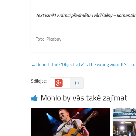
Text vznikl v rámci předmětu Tvůrčí dílny – komentá
Foto:
Pixabay
←
Robert Tait: ‘Objectivity’ is the wrong word. It’s ‘tru
Sdílejte:
0
Mohlo by vás také zajímat