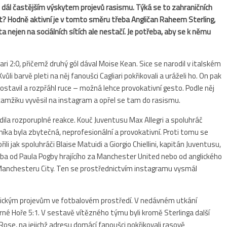
 dál častějším výskytem projevů rasismu. Týká se to zahraničních
vat? Hodně aktivní je v tomto směru třeba Angličan Raheem Sterling,
 nejen na sociálních sítích ale nestačí. Je potřeba, aby se k němu
iari 2:0, přičemž druhý gól dával Moise Kean. Sice se narodil v italském
ůli barvě pleti na něj fanoušci Cagliari pokřikovali a uráželi ho. On pak
postavil a rozpřáhl ruce – možná lehce provokativní gesto. Podle něj
kamžiku vyvěsil na instagram a opřel se tam do rasismu.
lidila rozporuplné reakce. Kouč Juventusu Max Allegri a spoluhráč
íka byla zbytečná, neprofesionální a provokativní. Proti tomu se
 jak spoluhráči Blaise Matuidi a Giorgio Chiellini, kapitán Juventusu,
 třeba od Paula Pogby hrajícího za Manchester United nebo od anglického
anchesteru City. Ten se prostřednictvím instagramu vysmál
sistickým projevům ve fotbalovém prostředí. V nedávném utkání
erné Hoře 5:1. V sestavě vítězného týmu byli kromě Sterlinga další
ose, na jejichž adresu domácí fanoušci pokřikovali rasově