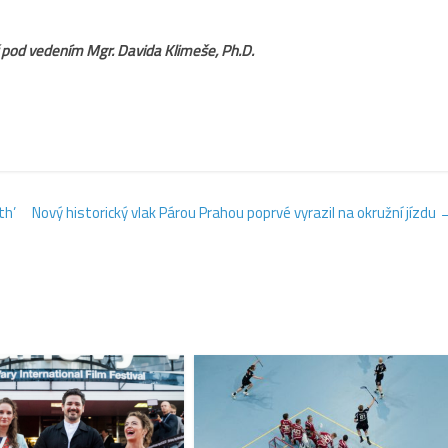
ř pod vedením Mgr. Davida Klimeše, Ph.D.
th’
Nový historický vlak Párou Prahou poprvé vyrazil na okružní jízdu