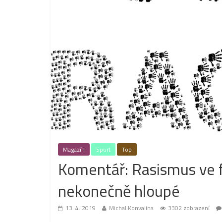
Magazín
Sport
Top
Komentář: Rasismus ve fo
nekonečně hloupé
13. 4. 2019
Michal Konvalina
3302 zobrazení