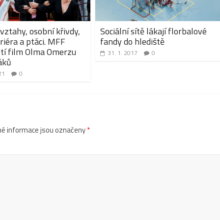
vztahy, osobní křivdy,
Sociální sítě lákají florbalové
ariéra a ptáci. MFF
fandy do hlediště
etí film Olma Omerzu
31. 1. 2017
0
áků
21
0
é informace jsou označeny
*