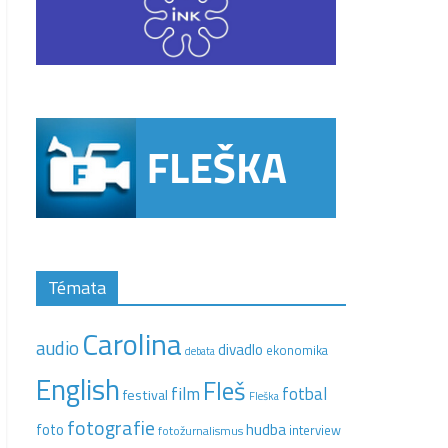
Témata
Carolina
audio
divadlo
ekonomika
debata
English
Fleš
film
fotbal
festival
Fleška
fotografie
hudba
foto
interview
fotožurnalismus