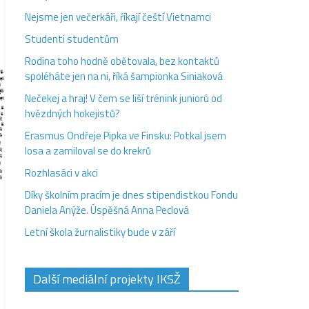
Nejsme jen večerkáři, říkají čeští Vietnamci
Studenti studentům
Rodina toho hodně obětovala, bez kontaktů
spoléháte jen na ni, říká šampionka Siniaková
Nečekej a hraj! V čem se liší trénink juniorů od
hvězdných hokejistů?
Erasmus Ondřeje Pipka ve Finsku: Potkal jsem
losa a zamiloval se do krekrů
Rozhlasáci v akci
Díky školním pracím je dnes stipendistkou Fondu
Daniela Anýže. Úspěšná Anna Peclová
Letní škola žurnalistiky bude v září
Další mediální projekty IKSŽ