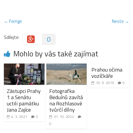
← Forrige
Neste →
Sdílejte:
0
Mohlo by vás také zajímat
Prahou očima
vozíčkáře
10. 9. 2016
0
Zástupci Prahy
Fotografka
1 a Senátu
Beduínů zavítá
uctili památku
na Rozhlasové
Jana Zajíce
tvůrčí dílny
4. 3. 2021
0
31. 10. 2022
0