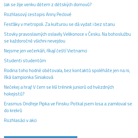
Jak se žije venku dětem z dětských domovů?
Rozhlasový cestopis Anny Peclové
Fesťáky v metropoli. Za kulturou se dá vydat i bez stanu
Stovky pravoslavných oslavily Velikonoce v Česku. Na bohoslužbu
se každoročně všichni nevejdou
Nejsme jen večerkáři, říkají čeští Vietnamci
Studenti studentům
Rodina toho hodně obětovala, bez kontaktů spoléháte jen na ni,
říká šampionka Siniaková
Nečekej a hraj! V čem se liší trénink juniorů od hvězdných
hokejistů?
Erasmus Ondřeje Pipka ve Finsku: Potkal jsem losa a zamiloval se
do krekrů
Rozhlasáci v akci