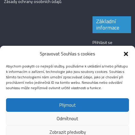
Zásady ochrany osobních údajů
.
Základní
informace
Přihlásit se
Zdroj kanálů
Spravovat Souhlas s cookies
(příspěvky)
Abychom poskytli co nejlepší služby, používáme k ukládání a/nebo přístupu
Kanál komentářů
k informacím o zařízení, technologie jako jsou soubory cookies. Souhlas s
těmito technologiemi nám umožní zpracovávat údaje, jako je chování při
Česká lokalizace
procházení nebo jedinečná ID na tomto webu. Nesouhlas nebo odvolání
souhlasu může nepříznivě ovlivnit určité vlastnosti a funkce.
Přijmout
Odmítnout
Aktuality
Magazín
Fotografie
Audio
Video
English
Sport
Menšinová témata
Copyright © 2026
Média IKSŽ
. All rights reserved.
Zobrazit předvolby