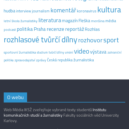
kultura
komentář
hudba
interview
journalism
koronavirus
literatura
magazín Fleška
média
letní škola žurnalistiky
menšina
recenze
politika
reportáž
Praha
Rozhlas
podcast
rozhlasové tvůrčí dílny
sport
rozhovor
video
výstava
sportovní žurnalistika
tvůrčí dílny
studium
umění
zahraniční
žurnalistika
Česká republika
zpravodajství
zprávy
politika
O webu
Web Média IKSŽ zveřejňuje vybrané texty studentů
Institutu
komunikačních studií a žurnalistiky
Fakulty sociálních věd Univerzity
Karlovy.