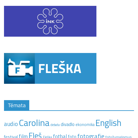
Témata
Carolina
English
audio
divadlo
ekonomika
debata
Fleš
fotografie
film
fotbal
festival
foto
fotožurnalismus
Fleška