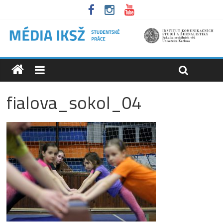
fialova_sokol_04