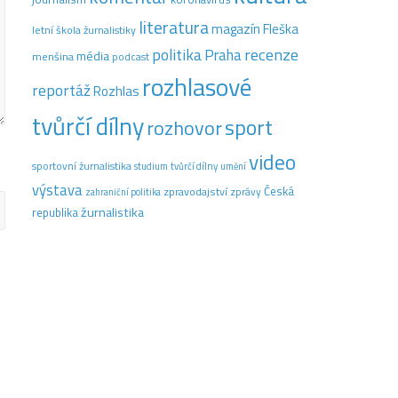
literatura
magazín Fleška
letní škola žurnalistiky
recenze
politika
Praha
média
menšina
podcast
rozhlasové
reportáž
Rozhlas
tvůrčí dílny
sport
rozhovor
video
sportovní žurnalistika
tvůrčí dílny
studium
umění
výstava
Česká
zpravodajství
zprávy
zahraniční politika
žurnalistika
republika