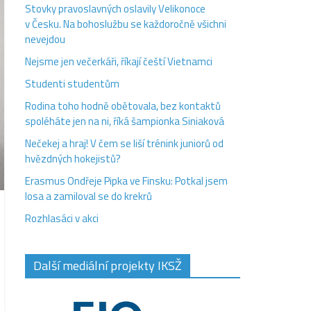
Stovky pravoslavných oslavily Velikonoce
v Česku. Na bohoslužbu se každoročně všichni
nevejdou
Nejsme jen večerkáři, říkají čeští Vietnamci
Studenti studentům
Rodina toho hodně obětovala, bez kontaktů
spoléháte jen na ni, říká šampionka Siniaková
Nečekej a hraj! V čem se liší trénink juniorů od
hvězdných hokejistů?
Erasmus Ondřeje Pipka ve Finsku: Potkal jsem
losa a zamiloval se do krekrů
Rozhlasáci v akci
Další mediální projekty IKSŽ