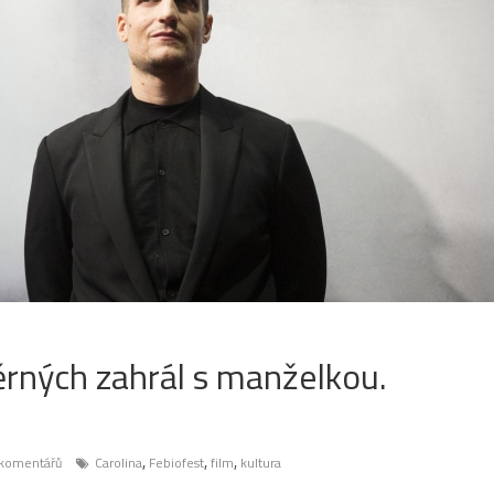
ěrných zahrál s manželkou.
,
,
,
komentářů
Carolina
Febiofest
film
kultura