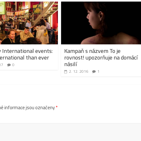
International events:
Kampaň s názvem To je
ernational than ever
rovnost! upozorňuje na domácí
násilí
17
0
2. 12. 2016
1
é informace jsou označeny
*