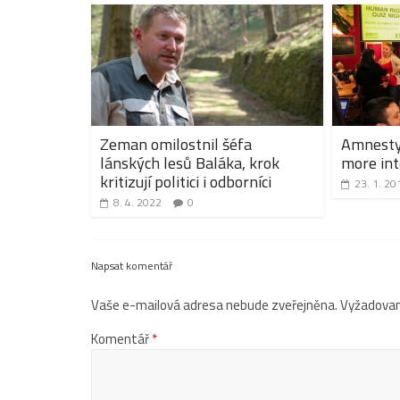
Zeman omilostnil šéfa
Amnesty 
lánských lesů Baláka, krok
more int
kritizují politici i odborníci
23. 1. 20
8. 4. 2022
0
Napsat komentář
Vaše e-mailová adresa nebude zveřejněna.
Vyžadovan
Komentář
*