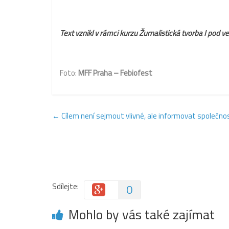
Text vznikl v rámci kurzu Žurnalistická tvorba I
pod v
Foto:
MFF Praha – Febiofest
←
Cílem není sejmout vlivné, ale informovat společnost
Sdílejte:
0
Mohlo by vás také zajímat