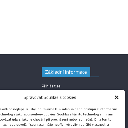
Základní informace
Přihlásit se
Zdroj kanálů (příspěvky)
Spravovat Souhlas s cookies
Kanál komentářů
ytli co nejlepší služby, používáme k ukládání a/nebo přístupu k informacím
Česká lokalizace
technologie jako jsou soubory cookies. Souhlas s těmito technologiemi nám
ovávat údaje, jako je chování při procházení nebo jedinečná ID na tomto
las nebo odvolání souhlasu může nepříznivě ovlivnit určité vlastnosti a