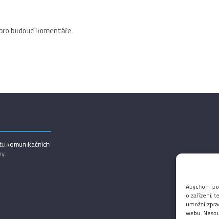
 pro budoucí komentáře.
utu komunikačních
vy.
Abychom posk
o zařízení, 
umožní zprac
webu. Nesouh