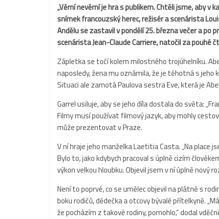
„Věrní nevěrní je hra s publikem. Chtěli jsme, aby v
snímek francouzský herec, režisér a scenárista Lou
Andělu se zastavil v pondělí 25. března večer a po pr
scenárista Jean-Claude Carriere, natočil za pouhé čt
Zápletka se točí kolem milostného trojúhelníku. Abel
naposledy, žena mu oznámila, že je těhotná s jeho 
Situaci ale zamotá Paulova sestra Eve, která je Ab
Garrel usiluje, aby se jeho díla dostala do světa: „
Filmy musí používat filmový jazyk, aby mohly cestova
může prezentovat v Praze.
V ní hraje jeho manželka Laetitia Casta. „Na place j
Bylo to, jako kdybych pracoval s úplně cizím člověkem.
výkon velkou hloubku. Objevil jsem v ní úplně nový ro
Není to poprvé, co se umělec objevil na plátně s rodi
boku rodičů, dědečka a otcovy bývalé přítelkyně. „Má
že pocházím z takové rodiny, pomohlo,“ dodal vděčně