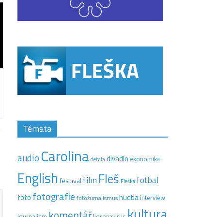
Témata
Carolina
audio
divadlo
ekonomika
debata
English
Fleš
film
fotbal
festival
Fleška
fotografie
hudba
foto
interview
fotožurnalismus
kultura
komentář
journalism
koronavirus