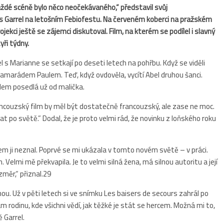
 každé scéně bylo něco neočekávaného,“ představil svůj
is Garrel na letošním Febiofestu. Na červeném koberci na pražském
ojekci ještě se zájemci diskutoval. Film, na kterém se podílel i slavný
yři týdny.
 s Marianne se setkají po deseti letech na pohřbu. Když se viděli
kamarádem Paulem. Teď, když ovdověla, vycítí Abel druhou šanci.
elem posedlá už od malička.
Francouzský film by měl být dostatečně francouzský, ale zase ne moc.
t po světě.” Dodal, že je proto velmi rád, že novinku z loňského roku
sem ji neznal. Poprvé se mi ukázala v tomto novém světě – v práci.
 Velmi mě překvapila. Je to velmi silná žena, má silnou autoritu a její
změr,“ přiznal.29
nou. Už v pěti letech si ve snímku Les baisers de secours zahrál po
m rodinu, kde všichni vědí, jak těžké je stát se hercem. Možná mi to,
 Garrel.