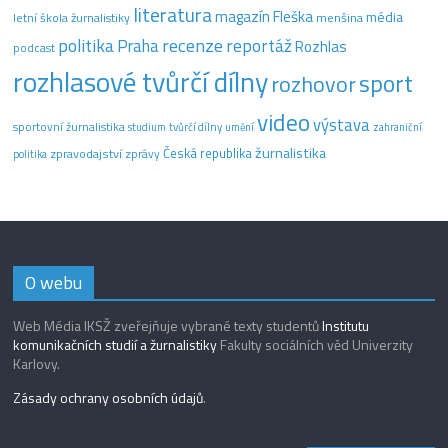
literatura
magazín Fleška
média
letní škola žurnalistiky
menšina
recenze
politika
reportáž
Praha
Rozhlas
podcast
rozhlasové tvůrčí dílny
sport
rozhovor
video
výstava
sportovní žurnalistika
tvůrčí dílny
studium
umění
zahraniční
žurnalistika
Česká republika
zpravodajství
zprávy
politika
O webu
Web Média IKSŽ zveřejňuje vybrané texty studentů
Institutu
komunikačních studií a žurnalistiky
Fakulty sociálních věd Univerzity
Karlovy.
Zásady ochrany osobních údajů
.