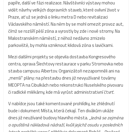
papíře, další ve fázi realizace. Návštěvníci výstavy mohou
vidět návrhy velkých dopravních staveb, které ovlivní život v
Praze, ať už se jedná o linku metra D nebo revitalizaci
Václavského náměstí. Na něm by se mohl omezit provoz aut,
čímž se rozšíří pěší zóna a vyrostly by zde i nové stromy. Na
Malostranském náměstí, z něhož nedávno zmizelo
parkoviště, by mohla vzniknout klidová zóna s lavičkami.
Mezi dalšími projekty se objevila dostavba Kongresového
centra, oprava Šlechtovy restaurace v parku Stromovka nebo
stavba campusu Albertov. Organizátoři nezapomněli ani na
„menší“ plány: na přestavbu dnes již nevyužívané továrny
MEOPTA na Cibulkách nebo rekonstrukci Nuselského pivovaru
či radlické mlékárny, kde má vyrůst administrativní čtvrť.
V nabídce jsou také komentované prohlídky, ke zhlédnutí
bude i dokument Místa, která čekají. Ten divákům ukáže
dnes již neužívané budovy hlavního města. „
Jedná se zejména
o opuštěná nákladová nádraží, kvůli jejichž osudu v posledních
letech proběhly spory
,“ přibližuje dokument Boháč. „
Pražané