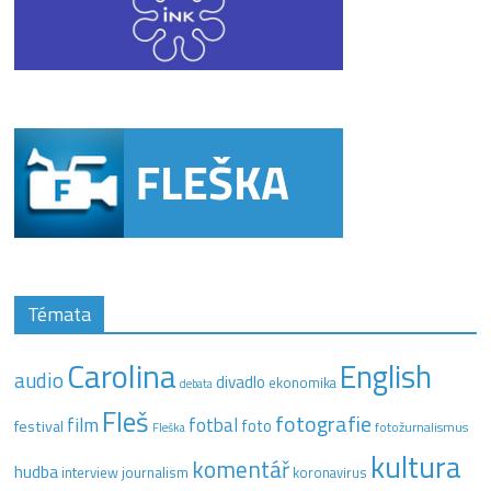
Témata
Carolina
English
audio
divadlo
ekonomika
debata
Fleš
fotografie
film
fotbal
festival
foto
fotožurnalismus
Fleška
kultura
komentář
hudba
interview
journalism
koronavirus