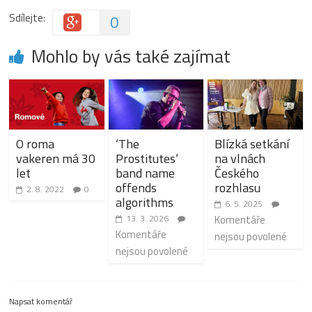
Sdílejte:
0
Mohlo by vás také zajímat
O roma
‘The
Blízká setkání
vakeren má 30
Prostitutes‘
na vlnách
let
band name
Českého
offends
rozhlasu
2. 8. 2022
0
algorithms
6. 5. 2025
13. 3. 2026
Komentáře
Komentáře
nejsou povolené
nejsou povolené
Napsat komentář