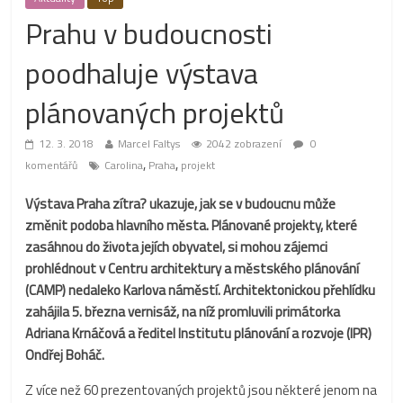
Prahu v budoucnosti
poodhaluje výstava
plánovaných projektů
12. 3. 2018
Marcel Faltys
2042 zobrazení
0
,
,
komentářů
Carolina
Praha
projekt
Výstava Praha zítra? ukazuje, jak se v budoucnu může
změnit podoba hlavního města. Plánované projekty, které
zasáhnou do života jejích obyvatel, si mohou zájemci
prohlédnout v Centru architektury a městského plánování
(CAMP) nedaleko Karlova náměstí. Architektonickou přehlídku
zahájila 5. března vernisáž, na níž promluvili primátorka
Adriana Krnáčová a ředitel Institutu plánování a rozvoje (IPR)
Ondřej Boháč.
Z více než 60 prezentovaných projektů jsou některé jenom na