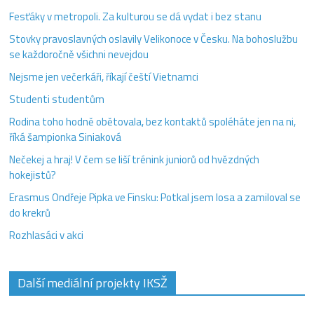
Fesťáky v metropoli. Za kulturou se dá vydat i bez stanu
Stovky pravoslavných oslavily Velikonoce v Česku. Na bohoslužbu
se každoročně všichni nevejdou
Nejsme jen večerkáři, říkají čeští Vietnamci
Studenti studentům
Rodina toho hodně obětovala, bez kontaktů spoléháte jen na ni,
říká šampionka Siniaková
Nečekej a hraj! V čem se liší trénink juniorů od hvězdných
hokejistů?
Erasmus Ondřeje Pipka ve Finsku: Potkal jsem losa a zamiloval se
do krekrů
Rozhlasáci v akci
Další mediální projekty IKSŽ