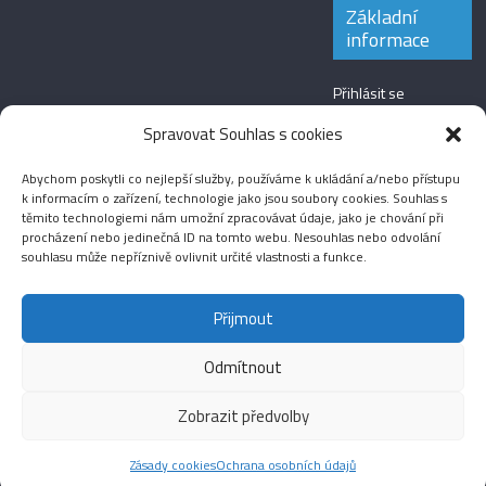
Základní
informace
Přihlásit se
Zdroj kanálů
Spravovat Souhlas s cookies
(příspěvky)
Abychom poskytli co nejlepší služby, používáme k ukládání a/nebo přístupu
Kanál komentářů
k informacím o zařízení, technologie jako jsou soubory cookies. Souhlas s
těmito technologiemi nám umožní zpracovávat údaje, jako je chování při
Česká lokalizace
procházení nebo jedinečná ID na tomto webu. Nesouhlas nebo odvolání
souhlasu může nepříznivě ovlivnit určité vlastnosti a funkce.
Přijmout
Odmítnout
Aktuality
Magazín
Fotografie
Audio
Video
English
Sport
Menšinová témata
Copyright © 2026
Média IKSŽ
. All rights reserved.
Zobrazit předvolby
Theme: ColorMag Pro by
ThemeGrill
. Drevet av
WordPress
.
Zásady cookies
Ochrana osobních údajů