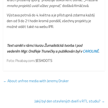
mnoho projektů uvidí vůbec poprvé
,“ dodává Krnáčová.
Výstava potrvá do 4. května a je přístupná zdarma každý
den od 9 do 21 hodin kromě pondělí, všechny projekty je
možné vidět také na webu IPR.
Text vznikl v rámci kurzu Žurnalistická tvorba I
pod
vedením
Mgr. Ondřeje Trunečky a publikován byl v
CAROLINĚ
.
Foto: Pixabay.com/
JESHOOTS
←
About unfree media with Jeremy Druker
Jaký byl den otevřených dveří v RTL studiu?
→