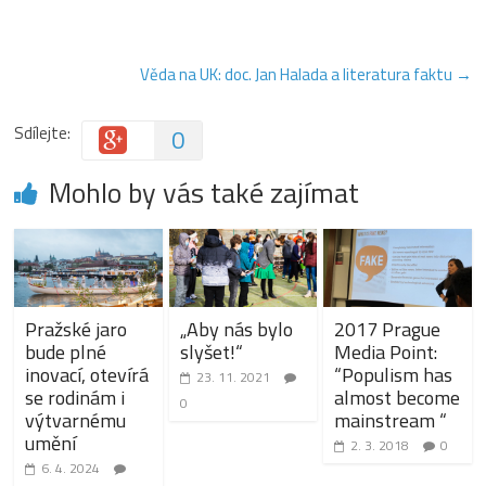
Věda na UK: doc. Jan Halada a literatura faktu
→
Sdílejte:
0
Mohlo by vás také zajímat
Pražské jaro
„Aby nás bylo
2017 Prague
bude plné
slyšet!“
Media Point:
inovací, otevírá
“Populism has
23. 11. 2021
se rodinám i
almost become
0
výtvarnému
mainstream “
umění
2. 3. 2018
0
6. 4. 2024