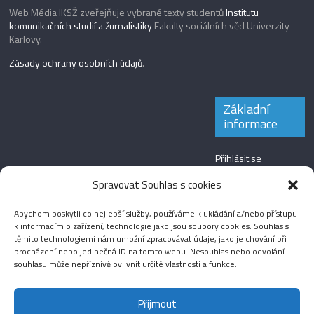
Web Média IKSŽ zveřejňuje vybrané texty studentů
Institutu
komunikačních studií a žurnalistiky
Fakulty sociálních věd Univerzity
Karlovy.
Zásady ochrany osobních údajů
.
Základní
informace
Přihlásit se
Zdroj kanálů
Spravovat Souhlas s cookies
(příspěvky)
Abychom poskytli co nejlepší služby, používáme k ukládání a/nebo přístupu
Kanál komentářů
k informacím o zařízení, technologie jako jsou soubory cookies. Souhlas s
těmito technologiemi nám umožní zpracovávat údaje, jako je chování při
Česká lokalizace
procházení nebo jedinečná ID na tomto webu. Nesouhlas nebo odvolání
souhlasu může nepříznivě ovlivnit určité vlastnosti a funkce.
Přijmout