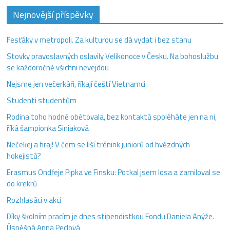
Nejnovější příspěvky
Fesťáky v metropoli. Za kulturou se dá vydat i bez stanu
Stovky pravoslavných oslavily Velikonoce v Česku. Na bohoslužbu
se každoročně všichni nevejdou
Nejsme jen večerkáři, říkají čeští Vietnamci
Studenti studentům
Rodina toho hodně obětovala, bez kontaktů spoléháte jen na ni,
říká šampionka Siniaková
Nečekej a hraj! V čem se liší trénink juniorů od hvězdných
hokejistů?
Erasmus Ondřeje Pipka ve Finsku: Potkal jsem losa a zamiloval se
do krekrů
Rozhlasáci v akci
Díky školním pracím je dnes stipendistkou Fondu Daniela Anýže.
Úspěšná Anna Peclová