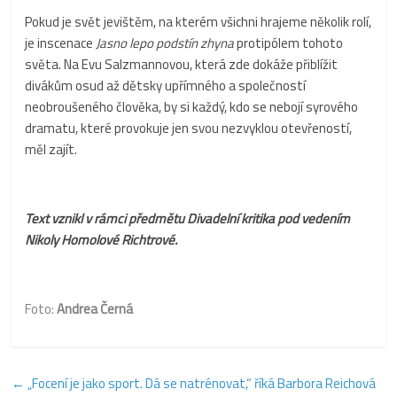
Pokud je svět jevištěm, na kterém všichni hrajeme několik rolí,
je inscenace
Jasno lepo podstín zhyna
protipólem tohoto
světa. Na Evu Salzmannovou, která zde dokáže přiblížit
divákům osud až dětsky upřímného a společností
neobroušeného člověka, by si každý, kdo se nebojí syrového
dramatu, které provokuje jen svou nezvyklou otevřeností,
měl zajít.
Text vznikl v rámci předmětu Divadelní kritika pod vedením
Nikoly Homolové Richtrové.
Foto:
Andrea Černá
←
„Focení je jako sport. Dá se natrénovat,“ říká Barbora Reichová