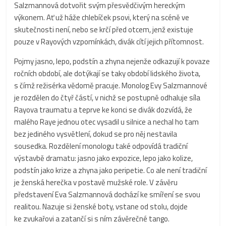
Salzmannová dotvořit svým přesvědčivým hereckým
výkonem. Ať už háže chlebíček psovi, který na scéně ve
skutečnosti není, nebo se krčí před otcem, jenž existuje
pouze v Rayových vzpomínkách, divák cítí jejich přítomnost.
Pojmy jasno, lepo, podstín a zhyna nejenže odkazují k povaze
ročních období, ale dotýkají se taky období lidského života,
s čímž režisérka vědomě pracuje. Monolog Evy Salzmannové
je rozdělen do čtyř částí, v nichž se postupně odhaluje síla
Rayova traumatu a teprve ke konci se divák dozvídá, že
malého Raye jednou otec vysadil u silnice a nechal ho tam
bez jediného vysvětlení, dokud se pro něj nestavila
sousedka. Rozdělení monologu také odpovídá tradiční
výstavbě dramatu: jasno jako expozice, lepo jako kolize,
podstín jako krize a zhyna jako peripetie. Co ale není tradiční
je ženská herečka v postavě mužské role. V závěru
představení Eva Salzmannová dochází ke smíření se svou
realitou. Nazuje si ženské boty, vstane od stolu, dojde
ke zvukařovi a zatančí si s ním závěrečné tango.