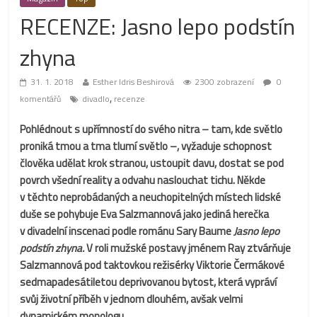
RECENZE: Jasno lepo podstín
zhyna
31. 1. 2018
Esther Idris Beshirová
2300 zobrazení
0
,
komentářů
divadlo
recenze
Pohlédnout s upřímností do svého nitra – tam, kde světlo
proniká tmou a tma tlumí světlo –, vyžaduje schopnost
člověka udělat krok stranou, ustoupit davu, dostat se pod
povrch všední reality a odvahu naslouchat tichu. Někde
v těchto neprobádaných a neuchopitelných místech lidské
duše se pohybuje Eva Salzmannová jako jediná herečka
v divadelní inscenaci podle románu Sary Baume
Jasno lepo
podstín zhyna.
V roli mužské postavy jménem Ray ztvárňuje
Salzmannová pod taktovkou režisérky Viktorie Čermákové
sedmapadesátiletou deprivovanou bytost, která vypráví
svůj životní příběh v jednom dlouhém, avšak velmi
dynamickém monologu.