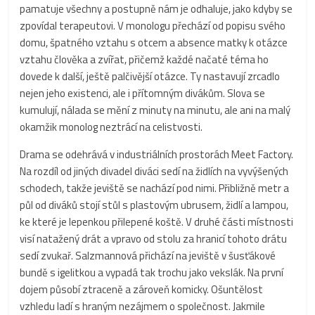
pamatuje všechny a postupně nám je odhaluje, jako kdyby se
zpovídal terapeutovi. V monologu přechází od popisu svého
domu, špatného vztahu s otcem a absence matky k otázce
vztahu člověka a zvířat, přičemž každé načaté téma ho
dovede k další, ještě palčivější otázce. Ty nastavují zrcadlo
nejen jeho existenci, ale i přítomným divákům. Slova se
kumulují, nálada se mění z minuty na minutu, ale ani na malý
okamžik monolog neztrácí na celistvosti.
Drama se odehrává v industriálních prostorách Meet Factory.
Na rozdíl od jiných divadel diváci sedí na židlích na vyvýšených
schodech, takže jeviště se nachází pod nimi. Přibližně metr a
půl od diváků stojí stůl s plastovým ubrusem, židlí a lampou,
ke které je lepenkou přilepené koště. V druhé části místnosti
visí natažený drát a vpravo od stolu za hranicí tohoto drátu
sedí zvukař. Salzmannová přichází na jeviště v šusťákové
bundě s igelitkou a vypadá tak trochu jako vekslák. Na první
dojem působí ztraceně a zároveň komicky. Ošuntělost
vzhledu ladí s hraným nezájmem o společnost. Jakmile