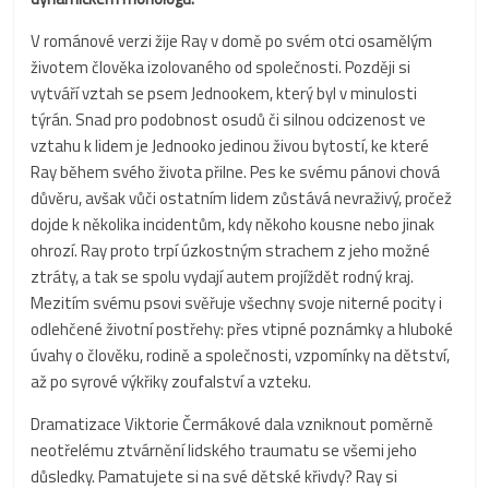
V románové verzi žije Ray v domě po svém otci osamělým
životem člověka izolovaného od společnosti. Později si
vytváří vztah se psem Jednookem, který byl v minulosti
týrán. Snad pro podobnost osudů či silnou odcizenost ve
vztahu k lidem je Jednooko jedinou živou bytostí, ke které
Ray během svého života přilne. Pes ke svému pánovi chová
důvěru, avšak vůči ostatním lidem zůstává nevraživý, pročež
dojde k několika incidentům, kdy někoho kousne nebo jinak
ohrozí. Ray proto trpí úzkostným strachem z jeho možné
ztráty, a tak se spolu vydají autem projíždět rodný kraj.
Mezitím svému psovi svěřuje všechny svoje niterné pocity i
odlehčené životní postřehy: přes vtipné poznámky a hluboké
úvahy o člověku, rodině a společnosti, vzpomínky na dětství,
až po syrové výkřiky zoufalství a vzteku.
Dramatizace Viktorie Čermákové dala vzniknout poměrně
neotřelému ztvárnění lidského traumatu se všemi jeho
důsledky. Pamatujete si na své dětské křivdy? Ray si