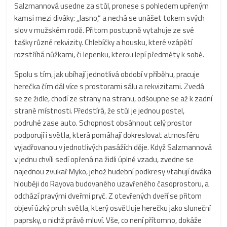
Salzmannová usedne za stůl, pronese s pohledem upřeným
kamsi mezi diváky: „Jasno,“ a nechá se unášet tokem svých
slov v mužském rodě. Přitom postupně vytahuje ze své
tašky různé rekvizity. Chlebíčky a housku, které vzápětí
rozstříhá nůžkami, či lepenku, kterou lepí předměty k sobě.
Spolu s tím, jak ubíhají jednotlivá období v příběhu, pracuje
herečka čím dál více s prostorami sálu a rekvizitami. Zvedá
se ze židle, chodí ze strany na stranu, odšoupne se až k zadní
straně místnosti. Předstírá, že stůl je jednou postel,
podruhé zase auto. Schopnost obsáhnout celý prostor
podporují i světla, která pomáhají dokreslovat atmosféru
vyjadřovanou v jednotlivých pasážích děje. Když Salzmannová
v jednu chvíli sedí opřená na židli úplně vzadu, zvedne se
najednou zvukař Myko, jehož hudební podkresy vtahují diváka
hlouběji do Rayova budovaného uzavřeného časoprostoru, a
odchází pravými dveřmi pryč. Z otevřených dveří se přitom
objeví úzký pruh světla, který osvětluje herečku jako sluneční
paprsky, o nichž právě mluví. Vše, co není přítomno, dokáže