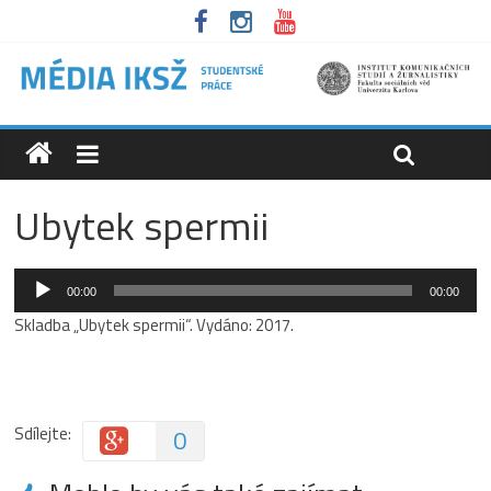
Ubytek spermii
Audio
00:00
00:00
přehrávač
Skladba „Ubytek spermii“. Vydáno: 2017.
Sdílejte:
0