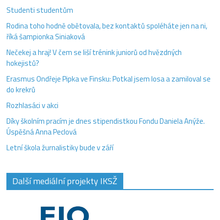
Studenti studentům
Rodina toho hodně obětovala, bez kontaktů spoléháte jen na ni,
říká šampionka Siniaková
Nečekej a hraj! V čem se liší trénink juniorů od hvězdných
hokejistů?
Erasmus Ondřeje Pipka ve Finsku: Potkal jsem losa a zamiloval se
do krekrů
Rozhlasáci v akci
Díky školním pracím je dnes stipendistkou Fondu Daniela Anýže.
Úspěšná Anna Peclová
Letní škola žurnalistiky bude v září
Další mediální projekty IKSŽ