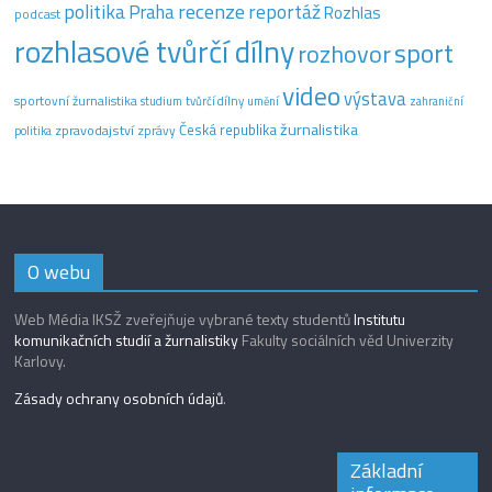
recenze
politika
reportáž
Praha
Rozhlas
podcast
rozhlasové tvůrčí dílny
sport
rozhovor
video
výstava
sportovní žurnalistika
tvůrčí dílny
studium
umění
zahraniční
žurnalistika
Česká republika
zpravodajství
zprávy
politika
O webu
Web Média IKSŽ zveřejňuje vybrané texty studentů
Institutu
komunikačních studií a žurnalistiky
Fakulty sociálních věd Univerzity
Karlovy.
Zásady ochrany osobních údajů
.
Základní