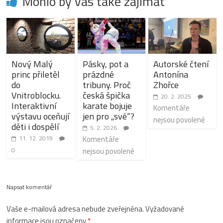
Mohlo by vás také zajímat
Nový Malý
Pásky, pot a
Autorské čtení
princ přiletěl
prázdné
Antonína
do
tribuny. Proč
Zhořce
Vnitroblocku.
česká špička
20. 2. 2025
Interaktivní
karate bojuje
Komentáře
výstavu oceňují
jen pro „své“?
nejsou povolené
děti i dospělí
5. 2. 2026
11. 12. 2019
Komentáře
0
nejsou povolené
Napsat komentář
Vaše e-mailová adresa nebude zveřejněna.
Vyžadované
informace jsou označeny
*