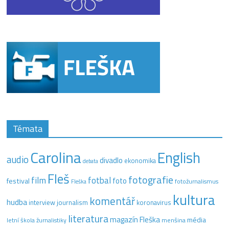
Témata
Carolina
English
audio
divadlo
ekonomika
debata
Fleš
fotografie
film
fotbal
festival
foto
fotožurnalismus
Fleška
kultura
komentář
hudba
interview
journalism
koronavirus
literatura
magazín Fleška
média
letní škola žurnalistiky
menšina