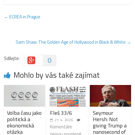
←
ECREA in Prague
Sam Shaw: The Golden Age of Hollywood in Black & White
→
Sdílejte:
0
Mohlo by vás také zajímat
Volba času jako
Fleš 33/6
Seymour
politická a
Hersh: Not
21. 4. 2026
ekonomická
giving Trump a
Komentáře
otázka
nanosecond of
nejsou povolené