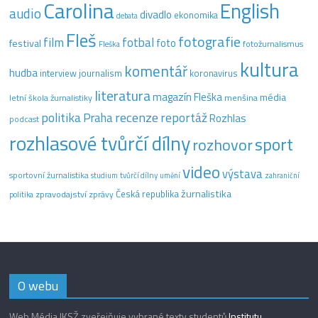
Carolina
English
audio
divadlo
ekonomika
debata
Fleš
fotografie
film
fotbal
festival
foto
fotožurnalismus
Fleška
kultura
komentář
hudba
interview
journalism
koronavirus
literatura
magazín Fleška
média
letní škola žurnalistiky
menšina
recenze
politika
reportáž
Praha
Rozhlas
podcast
rozhlasové tvůrčí dílny
sport
rozhovor
video
výstava
sportovní žurnalistika
tvůrčí dílny
studium
umění
zahraniční
žurnalistika
Česká republika
zpravodajství
zprávy
politika
O webu
Web Média IKSŽ zveřejňuje vybrané texty studentů
Institutu