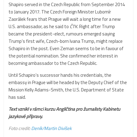
Shapiro served in the Czech Republic from September 2014
to January 2017. The Czech Foreign Minister Lubomír
Zaorálek fears that Prague will wait a long time for a new
U.S. ambassador, as he said to
ČTK
. Right after Trump
became the president-elect, rumours emerged saying
Trump’s first wife, Czech-born Ivana Trump, might replace
Schapiro in the post. Even Zeman seems to be in favour of
the potential nomination. She confirmed her interest in
becoming ambassador to the Czech Republic.
Until Schapiro’s successor hands his credentials, the
embassy in Prague will be headed by the Deputy Chief of the
Mission Kelly Adams-Smith, the U.S. Department of State
has said.
Text vznikl v rámci kurzu Angličtina pro žurnalisty Kabinetu
jazykové přípravy.
Foto credit:
Deník/Martin Divíšek