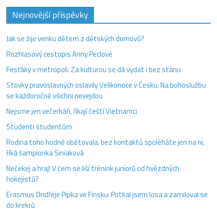
Nejnovější příspěvky
Jak se žije venku dětem z dětských domovů?
Rozhlasový cestopis Anny Peclové
Fesťáky v metropoli. Za kulturou se dá vydat i bez stanu
Stovky pravoslavných oslavily Velikonoce v Česku. Na bohoslužbu
se každoročně všichni nevejdou
Nejsme jen večerkáři, říkají čeští Vietnamci
Studenti studentům
Rodina toho hodně obětovala, bez kontaktů spoléháte jen na ni,
říká šampionka Siniaková
Nečekej a hraj! V čem se liší trénink juniorů od hvězdných
hokejistů?
Erasmus Ondřeje Pipka ve Finsku: Potkal jsem losa a zamiloval se
do krekrů