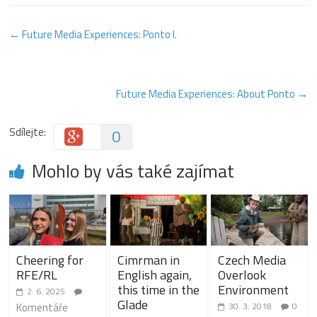
←
Future Media Experiences: Ponto I.
Future Media Experiences: About Ponto
→
Sdílejte:
0
Mohlo by vás také zajímat
Cheering for
Cimrman in
Czech Media
RFE/RL
English again,
Overlook
this time in the
Environment
2. 6. 2025
Glade
Komentáře
30. 3. 2018
0