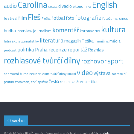
Carolina
English
audio
divadlo
ekonomika
debata
Fleš
fotografie
film
fotbal
festival
foto
fotožurnalismus
Fleška
kultura
komentář
hudba
interview
journalism
koronavirus
literatura
magazín Fleška
média
letní škola žurnalistiky
menšina
recenze
politika
reportáž
Praha
Rozhlas
podcast
rozhlasové tvůrčí dílny
sport
rozhovor
video
výstava
sportovní žurnalistika
tvůrčí dílny
studium
umění
zahraniční
žurnalistika
Česká republika
zpravodajství
zprávy
politika
O webu
Web Média IKSŽ zveřejňuje vybrané texty studentů
Institutu