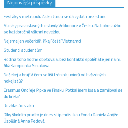
Nejnovější příspěvky
Fesťáky v metropoli. Za kulturou se dá vydat i bez stanu
Stovky pravoslavných oslavily Velikonoce v Česku. Na bohoslužbu
se každoročně všichni nevejdou
Nejsme jen večerkáři, říkají čeští Vietnamci
Studenti studentům
Rodina toho hodně obětovala, bez kontaktů spoléháte jen na ni,
říká šampionka Siniaková
Nečekej a hraj! V čem se liší trénink juniorů od hvězdných
hokejistů?
Erasmus Ondřeje Pipka ve Finsku: Potkal jsem losa a zamiloval se
do krekrů
Rozhlasáci v akci
Díky školním pracím je dnes stipendistkou Fondu Daniela Anýže.
Úspěšná Anna Peclová