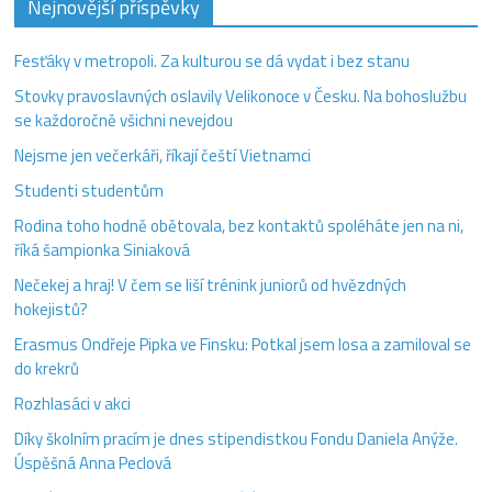
Nejnovější příspěvky
Fesťáky v metropoli. Za kulturou se dá vydat i bez stanu
Stovky pravoslavných oslavily Velikonoce v Česku. Na bohoslužbu
se každoročně všichni nevejdou
Nejsme jen večerkáři, říkají čeští Vietnamci
Studenti studentům
Rodina toho hodně obětovala, bez kontaktů spoléháte jen na ni,
říká šampionka Siniaková
Nečekej a hraj! V čem se liší trénink juniorů od hvězdných
hokejistů?
Erasmus Ondřeje Pipka ve Finsku: Potkal jsem losa a zamiloval se
do krekrů
Rozhlasáci v akci
Díky školním pracím je dnes stipendistkou Fondu Daniela Anýže.
Úspěšná Anna Peclová