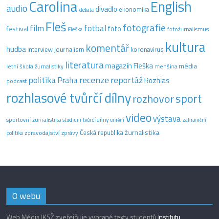
Carolina
English
audio
divadlo
ekonomika
debata
Fleš
fotografie
film
fotbal
festival
foto
fotožurnalismus
Fleška
kultura
komentář
hudba
interview
journalism
koronavirus
literatura
magazín Fleška
média
letní škola žurnalistiky
menšina
recenze
politika
reportáž
Praha
Rozhlas
podcast
rozhlasové tvůrčí dílny
sport
rozhovor
video
výstava
sportovní žurnalistika
tvůrčí dílny
studium
umění
zahraniční
žurnalistika
Česká republika
zpravodajství
zprávy
politika
O webu
Web Média IKSŽ zveřejňuje vybrané texty studentů
Institutu