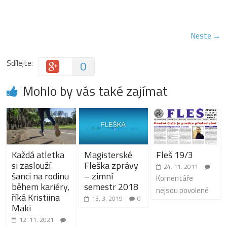
Neste →
Sdílejte:
0
Mohlo by vás také zajímat
Každá atletka
Magisterské
Fleš 19/3
si zaslouží
Fleška zprávy
24. 11. 2011
šanci na rodinu
– zimní
Komentáře
během kariéry,
semestr 2018
nejsou povolené
říká Kristiina
13. 3. 2019
0
Mäki
12. 11. 2021