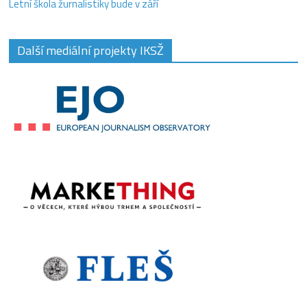
Letní škola žurnalistiky bude v září
Další mediální projekty IKSŽ