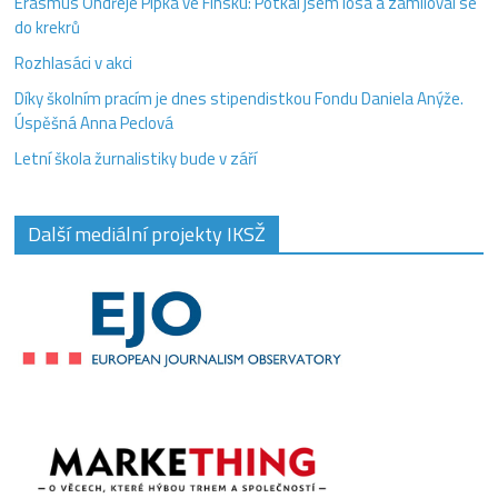
Erasmus Ondřeje Pipka ve Finsku: Potkal jsem losa a zamiloval se
do krekrů
Rozhlasáci v akci
Díky školním pracím je dnes stipendistkou Fondu Daniela Anýže.
Úspěšná Anna Peclová
Letní škola žurnalistiky bude v září
Další mediální projekty IKSŽ