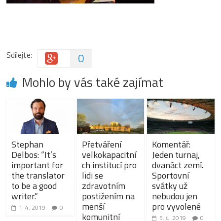
Sdílejte:
0
Mohlo by vás také zajímat
Stephan
Přetváření
Komentář:
Delbos: “It’s
velkokapacitní
Jeden turnaj,
important for
ch institucí pro
dvanáct zemí.
the translator
lidi se
Sportovní
to be a good
zdravotním
svátky už
writer.”
postižením na
nebudou jen
menší
pro vyvolené
1. 4. 2019
0
komunitní
5. 4. 2019
0