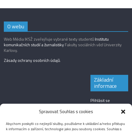
O webu
Web Média IKSŽ zveřejňuje vybrané texty studentů
Institutu
komunikačních studií a žurnalistiky
Fakulty sociálních věd Univerzity
Karlovy.
Zásady ochrany osobních údajů
.
Základní
informace
Přihlásit se
Zdroj kanálů
Spravovat Souhlas s cookies
(příspěvky)
Abychom poskytli co nejlepší služby, používáme k ukládání a/nebo přístupu
Kanál komentářů
k informacím o zařízení, technologie jako jsou soubory cookies. Souhlas s