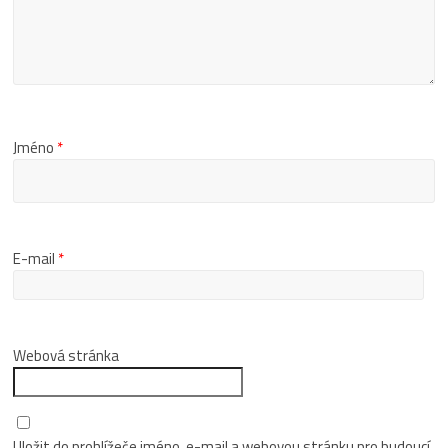
Jméno
*
E-mail
*
Webová stránka
Uložit do prohlížeče jméno, e-mail a webovou stránku pro budoucí