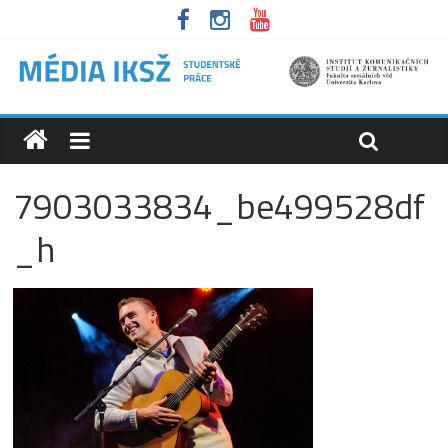
7903033834_be499528df
_h