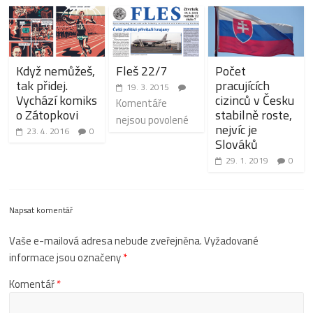
Když nemůžeš,
Fleš 22/7
Počet
tak přidej.
pracujících
19. 3. 2015
Vychází komiks
cizinců v Česku
Komentáře
o Zátopkovi
stabilně roste,
nejsou povolené
nejvíc je
23. 4. 2016
0
Slováků
29. 1. 2019
0
Napsat komentář
Vaše e-mailová adresa nebude zveřejněna.
Vyžadované
informace jsou označeny
*
Komentář
*