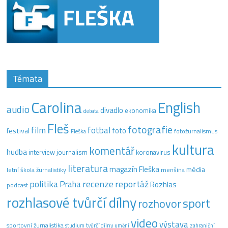
Témata
Carolina
English
audio
divadlo
ekonomika
debata
Fleš
fotografie
film
fotbal
festival
foto
fotožurnalismus
Fleška
kultura
komentář
hudba
interview
journalism
koronavirus
literatura
magazín Fleška
média
letní škola žurnalistiky
menšina
recenze
politika
reportáž
Praha
Rozhlas
podcast
rozhlasové tvůrčí dílny
sport
rozhovor
video
výstava
sportovní žurnalistika
tvůrčí dílny
studium
umění
zahraniční