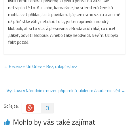
kvůli tomu tenkrát příšerně ztěžkl a přibral na váze. Ale
netrápilo tě to. A z toho, kamaráde, by si leckterá ženská
mohla vzít příklad, to ti povídám. I já jsem si ho vzala a ani mě
už přírůstky váhy netrápí. To ty jsi ten opravdu moudrý
klobouk, ať si ta stará plesnivina v Bradavicích říká, co chce!
„Díky!“, odvětil klobouk. A nebo taky neodvětil. Nevím. Už bylo
fakt pozdě.
←
Recenze: Uri Orlev – Běž, chlapče, běž
Výstava v Národním muzeu připomíná jubileum Akademie věd
→
Sdílejte:
0
Mohlo by vás také zajímat