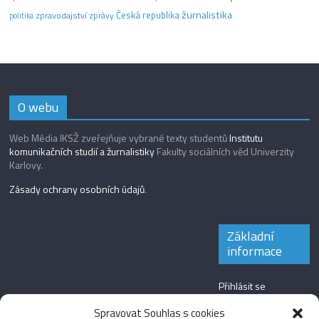
žurnalistika
Česká republika
zpravodajství
zprávy
politika
O webu
Web Média IKSŽ zveřejňuje vybrané texty studentů
Institutu
komunikačních studií a žurnalistiky
Fakulty sociálních věd Univerzity
Karlovy.
Zásady ochrany osobních údajů
.
Základní
informace
Přihlásit se
Zdroj kanálů
Spravovat Souhlas s cookies