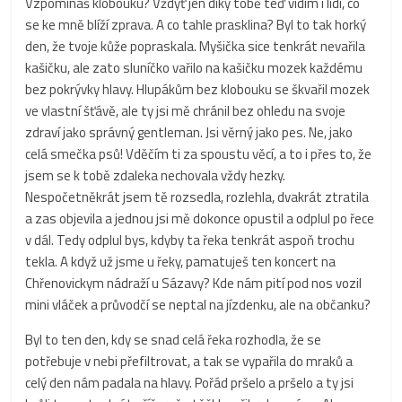
Vzpomínáš klobouku? Vždyť jen díky tobě teď vidím i lidi, co
se ke mně blíží zprava. A co tahle prasklina? Byl to tak horký
den, že tvoje kůže popraskala. Myšička sice tenkrát nevařila
kašičku, ale zato sluníčko vařilo na kašičku mozek každému
bez pokrývky hlavy. Hlupákům bez klobouku se škvařil mozek
ve vlastní šťávě, ale ty jsi mě chránil bez ohledu na svoje
zdraví jako správný gentleman. Jsi věrný jako pes. Ne, jako
celá smečka psů! Vděčím ti za spoustu věcí, a to i přes to, že
jsem se k tobě zdaleka nechovala vždy hezky.
Nespočetněkrát jsem tě rozsedla, rozlehla, dvakrát ztratila
a zas objevila a jednou jsi mě dokonce opustil a odplul po řece
v dál. Tedy odplul bys, kdyby ta řeka tenkrát aspoň trochu
tekla. A když už jsme u řeky, pamatuješ ten koncert na
Chřenovickym nádraží u Sázavy? Kde nám pití pod nos vozil
mini vláček a průvodčí se neptal na jízdenku, ale na občanku?
Byl to ten den, kdy se snad celá řeka rozhodla, že se
potřebuje v nebi přefiltrovat, a tak se vypařila do mraků a
celý den nám padala na hlavy. Pořád pršelo a pršelo a ty jsi