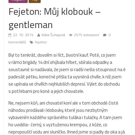
Fejeton: Můj klobouk –
gentleman
22. 10. 2015
Klára Šuhajová
2575 zobrazení
0
komentářů
fejeton
Byl to tenkrát, dovolím si říct, životní kauf. Poté, co jsem
v rámci brigády 14 dní ohýbala hřbet, sbírala odpadky a
soustavně si nadávala, že jsem si radši nešla stoupnout na é
padesát pětku, konečně přišla ta vysněná chvíle, k níž jsem
se upínala ve chvílích nejhlubších depresí. Výlet do obchodu
s potřebami pro koně a jejich chovatele.
Ne, nejsem kůň, ani chovatel koní ale v tom obchodě čistě
náhodou prodávali i klobouky, které jsou nezbytným
vybavením každého správného tuláka i tulačky. A tam jsem
ho uviděla- černý, s vyztuženou krempou, z kůže, co
nepropouští vodu ani sluníčko. Ihned jsme si padly do oka a já