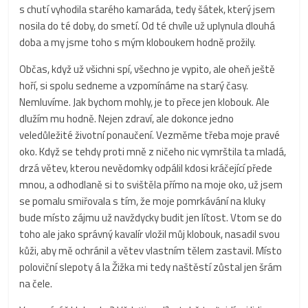
s chutí vyhodila starého kamaráda, tedy šátek, který jsem
nosila do té doby, do smetí. Od té chvíle už uplynula dlouhá
doba a my jsme toho s mým kloboukem hodně prožily.
Občas, když už všichni spí, všechno je vypito, ale oheň ještě
hoří, si spolu sedneme a vzpomínáme na starý časy.
Nemluvíme. Jak bychom mohly, je to přece jen klobouk. Ale
dlužím mu hodně. Nejen zdraví, ale dokonce jedno
veledůležité životní ponaučení. Vezměme třeba moje pravé
oko. Když se tehdy proti mně z ničeho nic vymrštila ta mladá,
drzá větev, kterou nevědomky odpálil kdosi kráčející přede
mnou, a odhodlaně si to svištěla přímo na moje oko, už jsem
se pomalu smiřovala s tím, že moje pomrkávání na kluky
bude místo zájmu už navždycky budit jen lítost. Vtom se do
toho ale jako správný kavalír vložil můj klobouk, nasadil svou
kůži, aby mě ochránil a větev vlastním tělem zastavil. Místo
poloviční slepoty á la Žižka mi tedy naštěstí zůstal jen šrám
na čele.