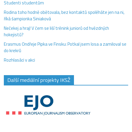
Studenti studentům
Rodina toho hodně obětovala, bez kontaktů spoléháte jen na ni,
říká šampionka Siniaková
Nečekej a hraj! V čem se liší trénink juniorů od hvězdných
hokejistů?
Erasmus Ondřeje Pipka ve Finsku: Potkal jsem losa a zamiloval se
do krekrů
Rozhlasáci v akci
Další mediální projekty IKSŽ