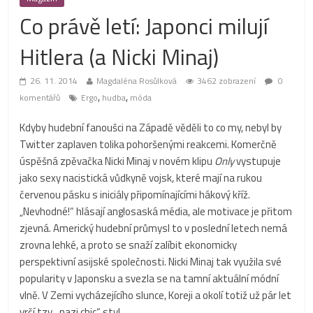
Co právě letí: Japonci milují
Hitlera (a Nicki Minaj)
26. 11. 2014
Magdaléna Rosůlková
3462 zobrazení
0
,
,
komentářů
Ergo
hudba
móda
Kdyby hudební fanoušci na Západě věděli to co my, nebyl by
Twitter zaplaven tolika pohoršenými reakcemi. Komerčně
úspěšná zpěvačka Nicki Minaj v novém klipu
Only
vystupuje
jako sexy nacistická vůdkyně vojsk, které mají na rukou
červenou pásku s iniciály připomínajícími hákový kříž.
„Nevhodné!“ hlásají anglosaská média, ale motivace je přitom
zjevná. Americký hudební průmysl to v poslední letech nemá
zrovna lehké, a proto se snaží zalíbit ekonomicky
perspektivní asijské společnosti. Nicki Minaj tak využila své
popularity v Japonsku a svezla se na tamní aktuální módní
vlně. V Zemi vycházejícího slunce, Koreji a okolí totiž už pár let
vrčí tzv. „nazi chic“ styl.