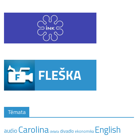
Témata
Carolina
English
audio
divadlo
ekonomika
debata