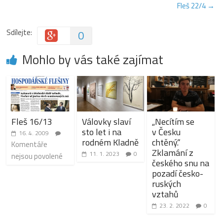
Fleš 22/4
→
Sdílejte:
0
Mohlo by vás také zajímat
Fleš 16/13
Válovky slaví
„Necítím se
sto let i na
v Česku
16. 4. 2009
rodném Kladně
chtěný.“
Komentáře
Zklamání z
11. 1. 2023
0
nejsou povolené
českého snu na
pozadí česko-
ruských
vztahů
23. 2. 2022
0