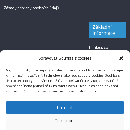
Zásady ochrany osobních údajů
.
Základní
informace
Přihlásit se
Zdroj kanálů
Spravovat Souhlas s cookies
(příspěvky)
Abychom poskytli co nejlepší služby, používáme k ukládání a/nebo přístupu
Kanál komentářů
k informacím o zařízení, technologie jako jsou soubory cookies. Souhlas s
těmito technologiemi nám umožní zpracovávat údaje, jako je chování při
Česká lokalizace
procházení nebo jedinečná ID na tomto webu. Nesouhlas nebo odvolání
souhlasu může nepříznivě ovlivnit určité vlastnosti a funkce.
Přijmout
Odmítnout
Aktuality
Magazín
Fotografie
Audio
Video
English
Sport
Menšinová témata