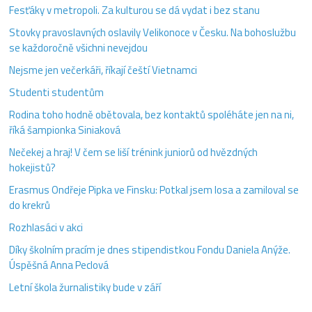
Fesťáky v metropoli. Za kulturou se dá vydat i bez stanu
Stovky pravoslavných oslavily Velikonoce v Česku. Na bohoslužbu
se každoročně všichni nevejdou
Nejsme jen večerkáři, říkají čeští Vietnamci
Studenti studentům
Rodina toho hodně obětovala, bez kontaktů spoléháte jen na ni,
říká šampionka Siniaková
Nečekej a hraj! V čem se liší trénink juniorů od hvězdných
hokejistů?
Erasmus Ondřeje Pipka ve Finsku: Potkal jsem losa a zamiloval se
do krekrů
Rozhlasáci v akci
Díky školním pracím je dnes stipendistkou Fondu Daniela Anýže.
Úspěšná Anna Peclová
Letní škola žurnalistiky bude v září