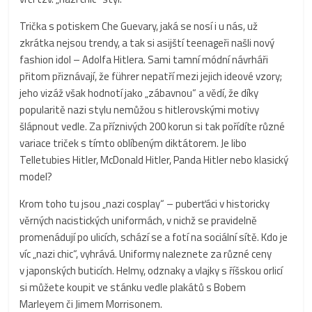
Trička s potiskem Che Guevary, jaká se nosí i u nás, už
zkrátka nejsou trendy, a tak si asijští teenageři našli nový
fashion idol – Adolfa Hitlera. Sami tamní módní návrháři
přitom přiznávají, že führer nepatří mezi jejich ideové vzory;
jeho vizáž však hodnotí jako „zábavnou“ a vědí, že díky
popularitě nazi stylu nemůžou s hitlerovskými motivy
šlápnout vedle. Za příznivých 200 korun si tak pořídíte různé
variace triček s tímto oblíbeným diktátorem. Je libo
Telletubies Hitler, McDonald Hitler, Panda Hitler nebo klasický
model?
Krom toho tu jsou „nazi cosplay“ – puberťáci v historicky
věrných nacistických uniformách, v nichž se pravidelně
promenádují po ulicích, schází se a fotí na sociální sítě. Kdo je
víc „nazi chic“, vyhrává. Uniformy naleznete za různé ceny
v japonských buticích. Helmy, odznaky a vlajky s říšskou orlicí
si můžete koupit ve stánku vedle plakátů s Bobem
Marleyem či Jimem Morrisonem.