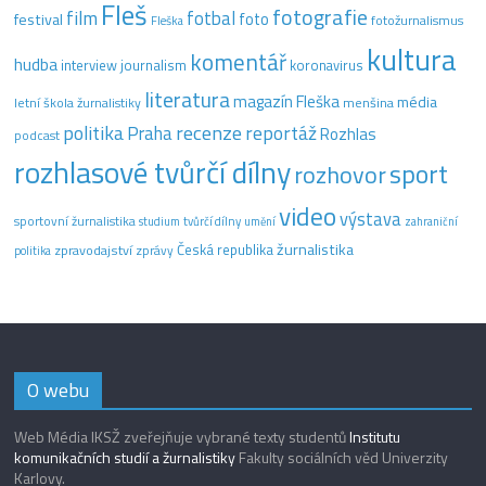
Fleš
fotografie
film
fotbal
festival
foto
fotožurnalismus
Fleška
kultura
komentář
hudba
interview
journalism
koronavirus
literatura
magazín Fleška
média
letní škola žurnalistiky
menšina
recenze
politika
reportáž
Praha
Rozhlas
podcast
rozhlasové tvůrčí dílny
sport
rozhovor
video
výstava
sportovní žurnalistika
tvůrčí dílny
studium
umění
zahraniční
žurnalistika
Česká republika
zpravodajství
zprávy
politika
O webu
Web Média IKSŽ zveřejňuje vybrané texty studentů
Institutu
komunikačních studií a žurnalistiky
Fakulty sociálních věd Univerzity
Karlovy.