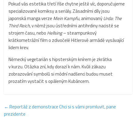
Pokud vás estetika třetí říše chytne ještě víc, doporučujeme
specializované komiksy a seriály. Zásadními díly jsou
japonská manga verze
Mein Kampfu
, animovaný
Urda: The
Third Reich
, v němž jsou ústředními antihrdiny nacisté se
strojem času, nebo
Hellsing
– steampunkový
krátkometrážní film o zdivočelé Hitlerově armádě vysávající
lidem krev.
Německý vegetarián s hipsterským knírem je zkrátka
v kurzu. Otázka zní, kdy dorazí k nám. Kvůli zákazu
zobrazování symbolů si módní nadšenci budou muset
prozatím vystačit s opáleným Kubáncem.
←
Reportáž z demonstrace Chci si s vámi promluvit, pane
prezidente