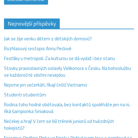
Nejnovější příspěvky
Jak se žije venku dětem z dětských domovů?
Rozhlasový cestopis Anny Peclové
Fesťáky v metropoli. Za kulturou se dá vydat i bez stanu
Stovky pravoslavných oslavily Velikonoce v Česku. Na bohoslužbu
se každoročně všichni nevejdou
Nejsme jen večerkáři, říkají čeští Vietnamci
Studenti studentům
Rodina toho hodně obětovala, bez kontaktů spoléháte jen na ni,
říká šampionka Siniaková
Nečekej a hraj! V čem se liší trénink juniorů od hvězdných
hokejistů?
Erasmus Ondřeje Pipka ve Finsku: Potkal jsem losa a zamiloval se