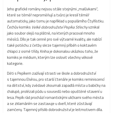
Jeho grafické romány nejsou stále stejnými „malůvkami“,
které se téměř neproměňují a tvůrci je kreslí téměř
automaticky, jako tomu je například u populárního Čtyřlístku.
Čechův komiks
Velké dobrodružství Pepíka Střechy
vznikal
jako soubor olejů na plátně, na kterých pracoval mnoho
měsíců. Dílo je tak cenné pro své výtvarné kvality, ale nabízí
také potěchu z četby skrze tajemný příběh o koktavém
chlapci z osmé třídy. Kniha je dokonalou ukázkou toho, že
komiks je médium, kterým lze oslovit všechny věkové
kategorie.
Děti s Pepíkem zažívají strasti ve škole a dobrodružství
s tajemnou Elvírou, pro starší čtenáře je komiks reminiscencí
na dětství, kdy zvědavě zkoumali zapadlá místa u babičky na
chalupě, prolézali půdu u sousedů nebo opuštěné stavení u
lesa. Pepík rád prochází romantickými uličkami svého města
a se zklamáním se zastavuje u dveří, které zůstávají
zamčeny. Tajemný příslib dobrodružství je leitmotivem díla.