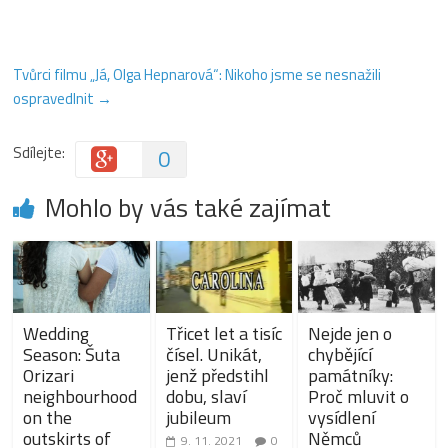
Tvůrci filmu „Já, Olga Hepnarová“: Nikoho jsme se nesnažili
ospravedlnit
→
Sdílejte:
0
Mohlo by vás také zajímat
Wedding
Třicet let a tisíc
Nejde jen o
Season: Šuta
čísel. Unikát,
chybějící
Orizari
jenž předstihl
památníky:
neighbourhood
dobu, slaví
Proč mluvit o
on the
jubileum
vysídlení
outskirts of
Němců
9. 11. 2021
0