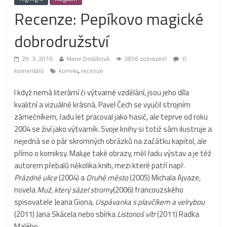
Recenze: Pepíkovo magické
dobrodružství
29. 3. 2016
Marie Dostálová
2856 zobrazení
0
,
komentářů
komiks
recenze
I když nemá literární či výtvarné vzdělání, jsou jeho díla
kvalitní a vizuálně krásná. Pavel Čech se vyučil strojním
zámečníkem, řadu let pracoval jako hasič, ale teprve od roku
2004 se živí jako výtvarník. Svoje knihy si totiž sám ilustruje a
nejedná se o pár skromných obrázků na začátku kapitol, ale
přímo o komiksy. Maluje také obrazy, měl řadu výstav a je též
autorem přebalů několika knih, mezi které patří např.
Prázdné ulice
(2004) a
Druhé město
(2005) Michala Ajvaze,
novela
Muž, který sázel stromy
(2006) francouzského
spisovatele Jeana Giona,
Uspávanka s plavčíkem a velrybou
(2011) Jana Skácela nebo sbírka
Listonoš vítr
(2011) Radka
Malého.