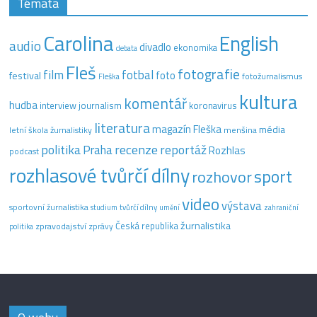
Témata
Carolina
English
audio
divadlo
ekonomika
debata
Fleš
fotografie
film
fotbal
festival
foto
fotožurnalismus
Fleška
kultura
komentář
hudba
interview
journalism
koronavirus
literatura
magazín Fleška
média
letní škola žurnalistiky
menšina
recenze
politika
reportáž
Praha
Rozhlas
podcast
rozhlasové tvůrčí dílny
sport
rozhovor
video
výstava
sportovní žurnalistika
tvůrčí dílny
studium
umění
zahraniční
žurnalistika
Česká republika
zpravodajství
zprávy
politika