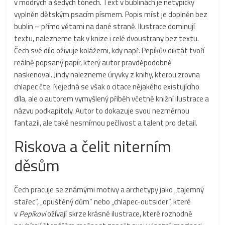
v modrých a šedých tónech. Text v bublinách je netypicky
vyplněn dětským psacím písmem. Popis míst je doplněn bez
bublin – přímo větami na dané straně. Ilustrace dominují
textu, nalezneme tak v knize i celé dvoustrany bez textu.
Čech své dílo oživuje kolážemi, kdy např. Pepíkův diktát tvoří
reálně popsaný papír, který autor pravděpodobně
naskenoval. Jindy nalezneme úryvky z knihy, kterou zrovna
chlapec čte. Nejedná se však o citace nějakého existujícího
díla, ale o autorem vymyšlený příběh včetně knižní ilustrace a
názvu podkapitoly. Autor to dokazuje svou nezměrnou
fantazii, ale také nesmírnou pečlivost a talent pro detail.
Riskova a čelit niterním
děsům
Čech pracuje se známými motivy a archetypy jako „tajemný
stařec“, „opuštěný dům“ nebo „chlapec-outsider“, které
v
Pepíkovi
ožívají skrze krásné ilustrace, které rozhodně