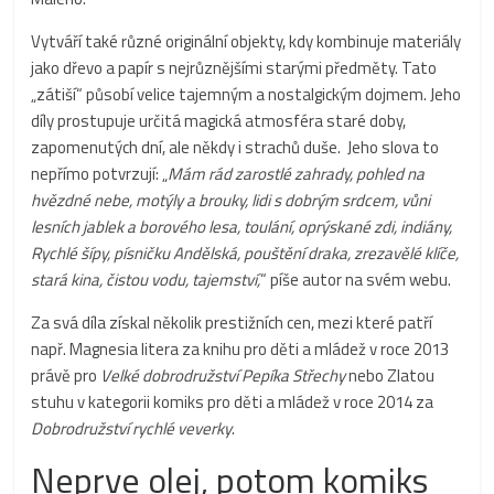
Vytváří také různé originální objekty, kdy kombinuje materiály
jako dřevo a papír s nejrůznějšími starými předměty. Tato
„zátiší“ působí velice tajemným a nostalgickým dojmem. Jeho
díly prostupuje určitá magická atmosféra staré doby,
zapomenutých dní, ale někdy i strachů duše. Jeho slova to
nepřímo potvrzují: „
Mám rád zarostlé zahrady, pohled na
hvězdné nebe, motýly a brouky, lidi s dobrým srdcem, vůni
lesních jablek a borového lesa, toulání, oprýskané zdi, indiány,
Rychlé šípy, písničku Andělská, pouštění draka, zrezavělé klíče,
stará kina, čistou vodu, tajemství,
“ píše autor na svém webu.
Za svá díla získal několik prestižních cen, mezi které patří
např. Magnesia litera za knihu pro děti a mládež v roce 2013
právě pro
Velké dobrodružství Pepíka Střechy
nebo Zlatou
stuhu v kategorii komiks pro děti a mládež v roce 2014 za
Dobrodružství rychlé veverky
.
Neprve olej, potom komiks