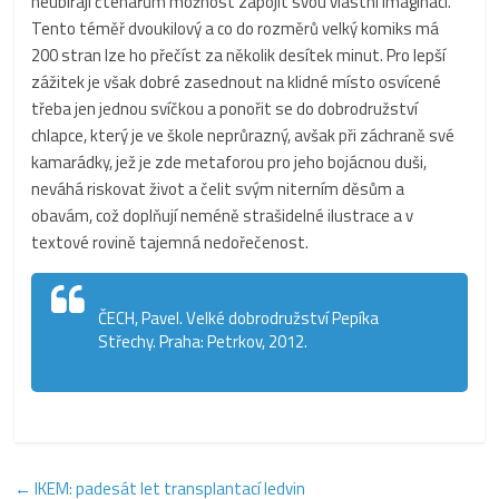
neubírají čtenářům možnost zapojit svou vlastní imaginaci.
Tento téměř dvoukilový a co do rozměrů velký komiks má
200 stran lze ho přečíst za několik desítek minut. Pro lepší
zážitek je však dobré zasednout na klidné místo osvícené
třeba jen jednou svíčkou a ponořit se do dobrodružství
chlapce, který je ve škole neprůrazný, avšak při záchraně své
kamarádky, jež je zde metaforou pro jeho bojácnou duši,
neváhá riskovat život a čelit svým niterním děsům a
obavám, což doplňují neméně strašidelné ilustrace a v
textové rovině tajemná nedořečenost.
ČECH, Pavel. Velké dobrodružství Pepíka
Střechy. Praha: Petrkov, 2012.
←
IKEM: padesát let transplantací ledvin