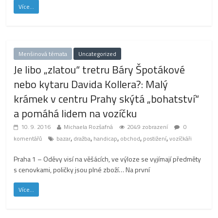
Více...
Menšinová témata
Uncategorized
Je libo „zlatou“ tretru Báry Špotákové
nebo kytaru Davida Kollera?: Malý
krámek v centru Prahy skýtá „bohatství“
a pomáhá lidem na vozíčku
10. 9. 2016
Michaela Rozšafná
2049 zobrazení
0
,
,
,
,
,
komentářů
bazar
dražba
handicap
obchod
postižení
vozíčkáři
Praha 1 – Oděvy visí na věšácích, ve výloze se vyjímají předměty
s cenovkami, poličky jsou plné zboží… Na první
Více...