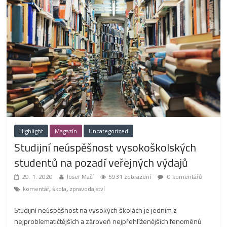
Highlight
Magazín
Uncategorized
Studijní neúspěšnost vysokoškolských
studentů na pozadí veřejných výdajů
29. 1. 2020
Josef Mačí
5931 zobrazení
0 komentářů
,
,
komentář
škola
zpravodajství
Studijní neúspěšnost na vysokých školách je jedním z
nejproblematičtějších a zároveň nejpřehlíženějších fenoménů