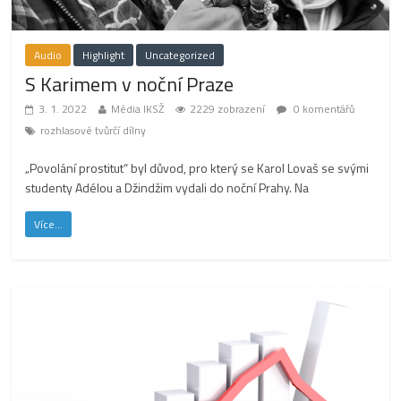
Audio
Highlight
Uncategorized
S Karimem v noční Praze
3. 1. 2022
Média IKSŽ
2229 zobrazení
0 komentářů
rozhlasové tvůrčí dílny
„Povolání prostitut“ byl důvod, pro který se Karol Lovaš se svými
studenty Adélou a Džindžim vydali do noční Prahy. Na
Více...