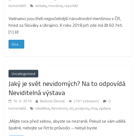
,
,
komentářů
debata
menšina
reportáž
Vietnamci jsou třetí nejpočetnější národnostní menšinou v ČR,
hned za Slováky a Ukrajinci. K roku 2018 jich zde má žít 60 745.
[1] Již
Více...
Uncategorized
Jaký je svět nevidomých? Na to odpovídá
Neviditelná výstava
10. 9. 2016
Barbora Zůnová
2191 zobrazení
0
,
,
,
,
,
komentářů
návětěva
Nevidomí
oči
podpora
tma
výstava
„Mějte ruce před sebou, abyste se nezranili. Pokud se vám udělá
špatně, nebojte se říct to průvodci – nebyli byste