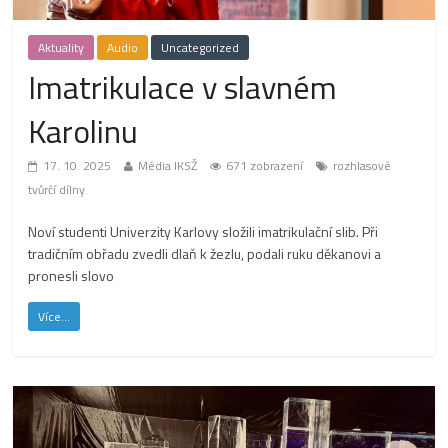
Aktuality
Audio
Uncategorized
Imatrikulace v slavném
Karolinu
17. 10. 2025
Média IKSŽ
671 zobrazení
rozhlasové
tvůrčí dílny
Noví studenti Univerzity Karlovy složili imatrikulační slib. Při
tradičním obřadu zvedli dlaň k žezlu, podali ruku děkanovi a
pronesli slovo
Více...