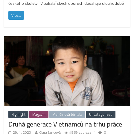
českého školství. V bakalářských oborech dosahuje dlouhodobě
Více...
Highlight
Magazín
Menšinová témata
Uncategorized
Druhá generace Vietnamců na trhu práce
29. 1. 2020
Clara Zangová
4869 zobrazení
0