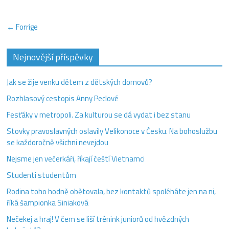
← Forrige
Nejnovější příspěvky
Jak se žije venku dětem z dětských domovů?
Rozhlasový cestopis Anny Peclové
Fesťáky v metropoli. Za kulturou se dá vydat i bez stanu
Stovky pravoslavných oslavily Velikonoce v Česku. Na bohoslužbu
se každoročně všichni nevejdou
Nejsme jen večerkáři, říkají čeští Vietnamci
Studenti studentům
Rodina toho hodně obětovala, bez kontaktů spoléháte jen na ni,
říká šampionka Siniaková
Nečekej a hraj! V čem se liší trénink juniorů od hvězdných