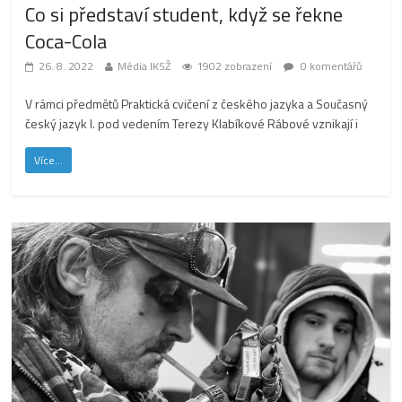
Co si představí student, když se řekne
Coca-Cola
26. 8. 2022
Média IKSŽ
1902 zobrazení
0 komentářů
V rámci předmětů Praktická cvičení z českého jazyka a Současný
český jazyk I. pod vedením Terezy Klabíkové Rábové vznikají i
Více...