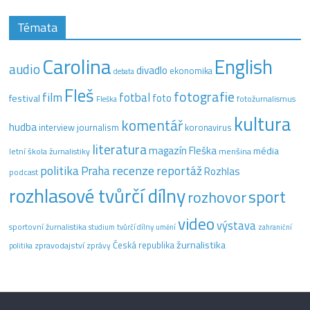
Témata
Carolina
English
audio
divadlo
ekonomika
debata
Fleš
fotografie
film
fotbal
festival
foto
fotožurnalismus
Fleška
kultura
komentář
hudba
interview
journalism
koronavirus
literatura
magazín Fleška
média
letní škola žurnalistiky
menšina
recenze
politika
reportáž
Praha
Rozhlas
podcast
rozhlasové tvůrčí dílny
sport
rozhovor
video
výstava
sportovní žurnalistika
tvůrčí dílny
studium
umění
zahraniční
žurnalistika
Česká republika
zpravodajství
zprávy
politika