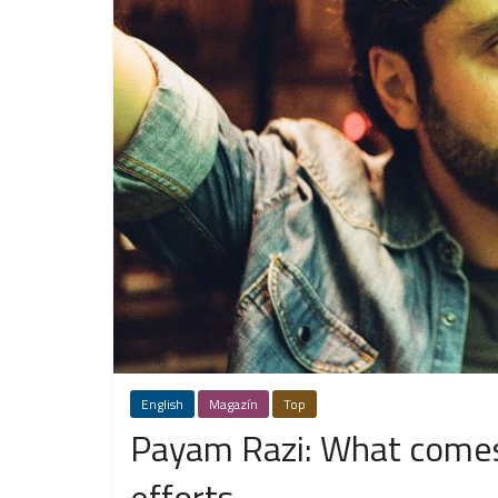
English
Magazín
Top
Payam Razi: What comes 
efforts