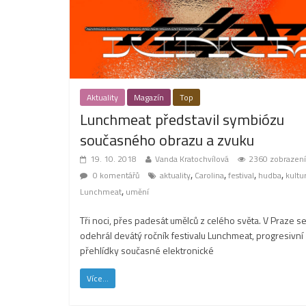
Aktuality
Magazín
Top
Lunchmeat představil symbiózu
současného obrazu a zvuku
19. 10. 2018
Vanda Kratochvílová
2360 zobrazení
,
,
,
,
0 komentářů
aktuality
Carolina
festival
hudba
kultu
,
Lunchmeat
umění
Tři noci, přes padesát umělců z celého světa. V Praze s
odehrál devátý ročník festivalu Lunchmeat, progresivní
přehlídky současné elektronické
Více...