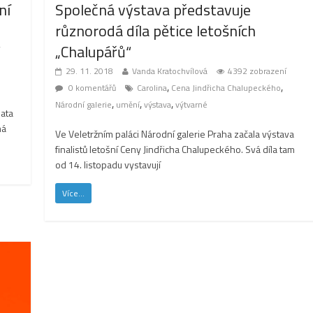
ní
Společná výstava představuje
různorodá díla pětice letošních
„Chalupářů“
29. 11. 2018
Vanda Kratochvílová
4392 zobrazení
,
,
0 komentářů
Carolina
Cena Jindřicha Chalupeckého
,
,
,
Národní galerie
umění
výstava
výtvarné
ata
má
Ve Veletržním paláci Národní galerie Praha začala výstava
finalistů letošní Ceny Jindřicha Chalupeckého. Svá díla tam
od 14. listopadu vystavují
Více...