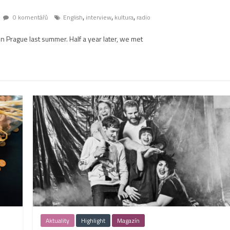
,
,
,
0 komentářů
English
interview
kultura
radio
in Prague last summer. Half a year later, we met
Aktuality
Highlight
Magazín