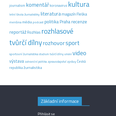
kultura
komentář
journalism
koronavirus
literatura
magazín Fleška
letní škola žurnalistiky
recenze
politika
Praha
média
menšina
podcast
rozhlasové
reportáž
Rozhlas
tvůrčí dílny
sport
rozhovor
video
sportovní žurnalistika
tvůrčí dílny
studium
umění
výstava
Česká
zpravodajství
zprávy
zahraniční politika
žurnalistika
republika
Základní informace
Přihlásit se