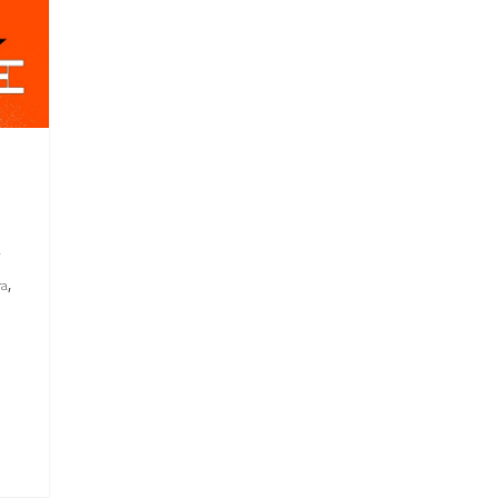
,
ra
e