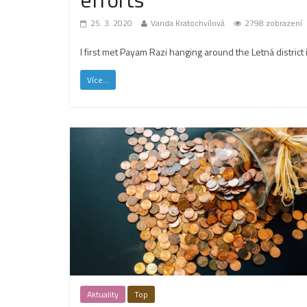
25. 3. 2020
Vanda Kratochvílová
2798 zobrazení
I first met Payam Razi hanging around the Letná district 
Více...
Aktuality
Top