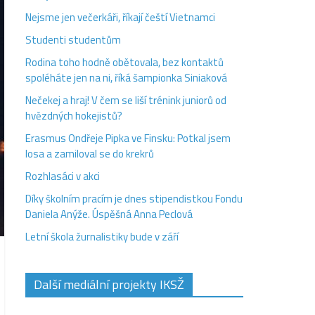
Nejsme jen večerkáři, říkají čeští Vietnamci
Studenti studentům
Rodina toho hodně obětovala, bez kontaktů
spoléháte jen na ni, říká šampionka Siniaková
Nečekej a hraj! V čem se liší trénink juniorů od
hvězdných hokejistů?
Erasmus Ondřeje Pipka ve Finsku: Potkal jsem
losa a zamiloval se do krekrů
Rozhlasáci v akci
Díky školním pracím je dnes stipendistkou Fondu
Daniela Anýže. Úspěšná Anna Peclová
Letní škola žurnalistiky bude v září
Další mediální projekty IKSŽ