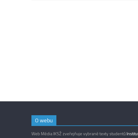
O webu
Web Média IKSŽ zveřejňuje vybrané texty studentů
Instit