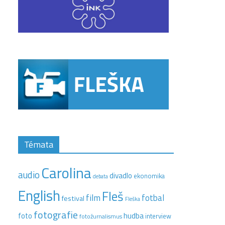
Témata
Carolina
audio
divadlo
ekonomika
debata
English
Fleš
film
fotbal
festival
Fleška
fotografie
hudba
foto
interview
fotožurnalismus