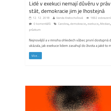
Lidé v exekuci nemají důvěru v práv
stát, demokracie jim je lhostejná
12. 12. 2018
Vanda Kratochvílová
1692 zobrazení
,
,
,
,
0 komentářů
Carolina
demokracie
exekuce
Median
průzkum
Nejnovější a v mnoha ohledech vůbec první dostupná d
ukázala, jak exekuce lidem zasahují do života a jaké to 
Více...