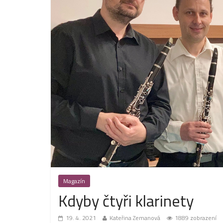
Magazín
Kdyby čtyři klarinety
19. 4. 2021
Kateřina Zemanová
1889 zobrazení