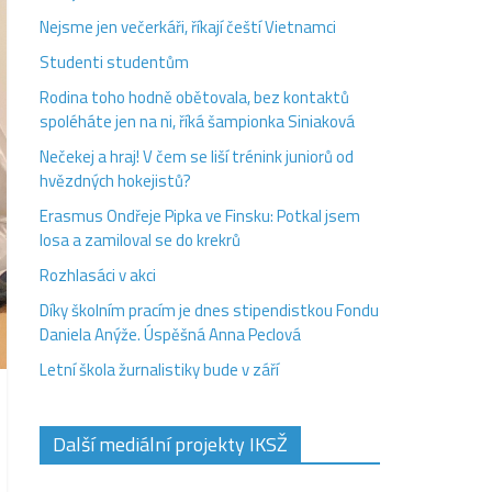
Nejsme jen večerkáři, říkají čeští Vietnamci
Studenti studentům
Rodina toho hodně obětovala, bez kontaktů
spoléháte jen na ni, říká šampionka Siniaková
Nečekej a hraj! V čem se liší trénink juniorů od
hvězdných hokejistů?
Erasmus Ondřeje Pipka ve Finsku: Potkal jsem
losa a zamiloval se do krekrů
Rozhlasáci v akci
Díky školním pracím je dnes stipendistkou Fondu
Daniela Anýže. Úspěšná Anna Peclová
Letní škola žurnalistiky bude v září
Další mediální projekty IKSŽ