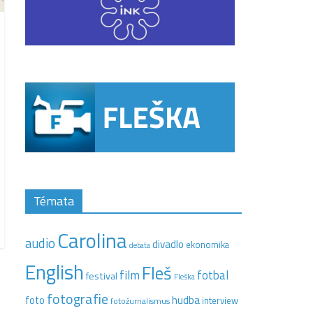
Témata
Carolina
audio
divadlo
ekonomika
debata
English
Fleš
film
fotbal
festival
Fleška
fotografie
hudba
foto
interview
fotožurnalismus