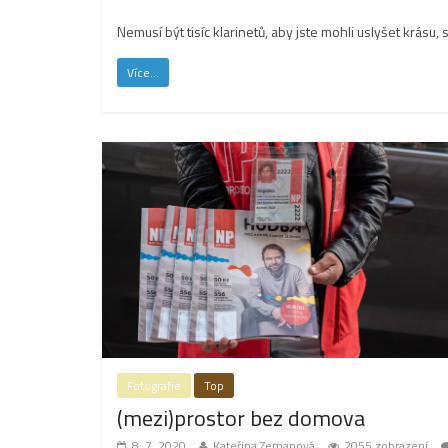
Nemusí být tisíc klarinetů, aby jste mohli uslyšet krásu, 
Více...
Fotografie
Top
(mezi)prostor bez domova
8. 7. 2020
Kateřina Zemanová
2055 zobrazení