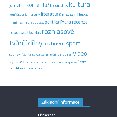
kultura
komentář
journalism
koronavirus
literatura
magazín Fleška
letní škola žurnalistiky
recenze
politika
Praha
média
menšina
podcast
rozhlasové
reportáž
Rozhlas
tvůrčí dílny
sport
rozhovor
video
sportovní žurnalistika
tvůrčí dílny
studium
umění
výstava
Česká
zpravodajství
zprávy
zahraniční politika
žurnalistika
republika
Základní informace
Přihlásit se