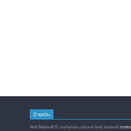
O webu
Web Média IKSŽ zveřejňuje vybrané texty studentů
Instit