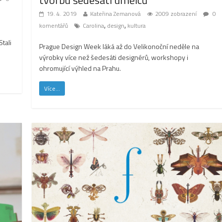
tvorbu šedesáti umělců
19. 4. 2019
Kateřina Zemanová
2009 zobrazení
0
,
,
komentářů
Carolina
design
kultura
Stali
Prague Design Week láká až do Velikonoční neděle na
výrobky více než šedesáti designérů, workshopy i
ohromující výhled na Prahu.
Více...