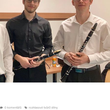
0 komentářů
rozhlasové tvůrčí dílny