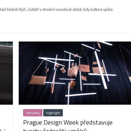
stačí klidně čtyři. Zvlášť v dnešní covidové době, kdy kultura spíše
Aktuality
Highlight
Prague Design Week představuje
0