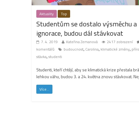
Aktuality
Top
Studentům se dostalo výsměchu a
ignorace, budou dál stávkovat
7. 4. 2019
Kateřina Zemanová
2417 zobrazení
,
,
,
komentářů
budoucnost
Carolina
klimatické změny
přír
,
stávka
studenti
Studenti, kteří chtějí, aby se klimatická krize přestala br
lehkou váhu, budou 3. a 24. května znovu stávkovat. Ne
Více...