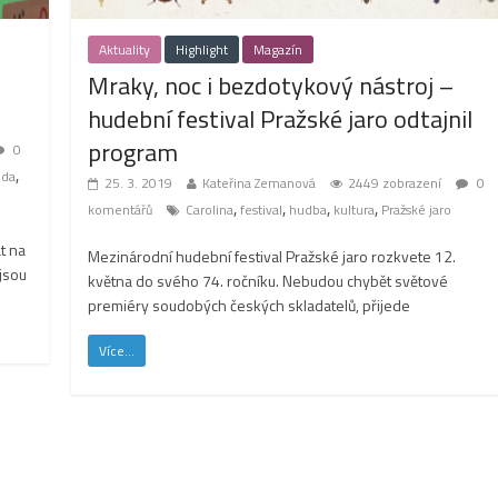
Aktuality
Highlight
Magazín
Mraky, noc i bezdotykový nástroj –
hudební festival Pražské jaro odtajnil
program
0
,
oda
25. 3. 2019
Kateřina Zemanová
2449 zobrazení
0
,
,
,
,
komentářů
Carolina
festival
hudba
kultura
Pražské jaro
át na
Mezinárodní hudební festival Pražské jaro rozkvete 12.
jsou
května do svého 74. ročníku. Nebudou chybět světové
premiéry soudobých českých skladatelů, přijede
Více...