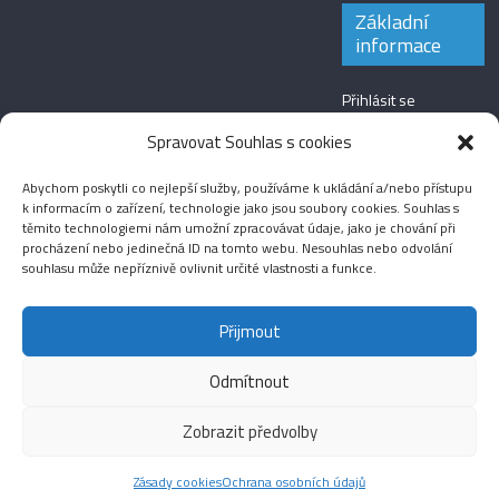
Základní
informace
Přihlásit se
Zdroj kanálů
Spravovat Souhlas s cookies
(příspěvky)
Abychom poskytli co nejlepší služby, používáme k ukládání a/nebo přístupu
Kanál komentářů
k informacím o zařízení, technologie jako jsou soubory cookies. Souhlas s
těmito technologiemi nám umožní zpracovávat údaje, jako je chování při
Česká lokalizace
procházení nebo jedinečná ID na tomto webu. Nesouhlas nebo odvolání
souhlasu může nepříznivě ovlivnit určité vlastnosti a funkce.
Přijmout
Odmítnout
Aktuality
Magazín
Fotografie
Audio
Video
English
Sport
Menšinová témata
Copyright © 2026
Média IKSŽ
. All rights reserved.
Zobrazit předvolby
Theme: ColorMag Pro by
ThemeGrill
. Drevet av
WordPress
.
Zásady cookies
Ochrana osobních údajů