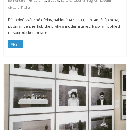
,
,
,
,
komentářů
Carolina
divadlo
kultura
Laterna magika
Národní
,
divadlo
Praha
Působivé světelné efekty, nakloněná rovina jako taneční plocha,
podmanivé árie, kubické prvky a moderní tanec. Na první pohled
nesourodá kombinace
Více...