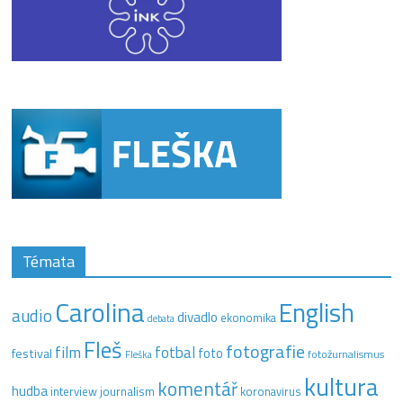
Témata
Carolina
English
audio
divadlo
ekonomika
debata
Fleš
fotografie
film
fotbal
festival
foto
fotožurnalismus
Fleška
kultura
komentář
hudba
interview
journalism
koronavirus