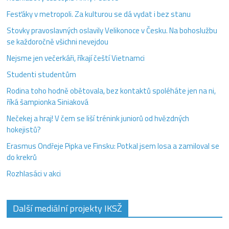
Fesťáky v metropoli. Za kulturou se dá vydat i bez stanu
Stovky pravoslavných oslavily Velikonoce v Česku. Na bohoslužbu
se každoročně všichni nevejdou
Nejsme jen večerkáři, říkají čeští Vietnamci
Studenti studentům
Rodina toho hodně obětovala, bez kontaktů spoléháte jen na ni,
říká šampionka Siniaková
Nečekej a hraj! V čem se liší trénink juniorů od hvězdných
hokejistů?
Erasmus Ondřeje Pipka ve Finsku: Potkal jsem losa a zamiloval se
do krekrů
Rozhlasáci v akci
Další mediální projekty IKSŽ