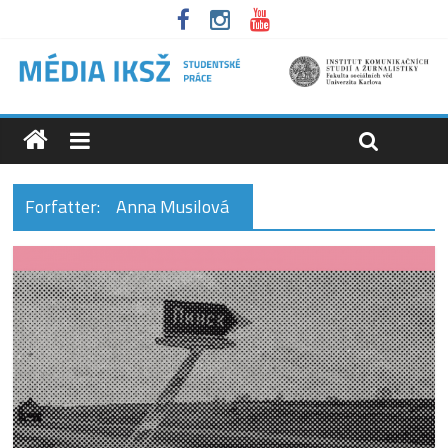
Forfatter:
Anna Musilová