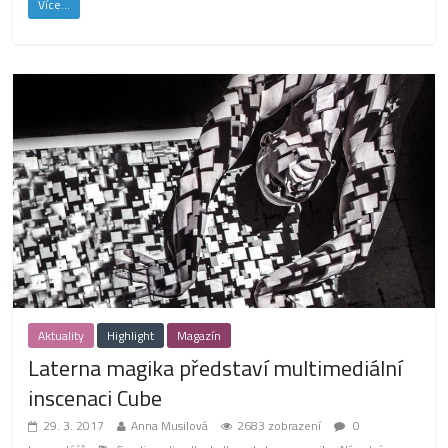
Více...
Aktuality
Highlight
Magazín
Laterna magika představí multimediální
inscenaci Cube
29. 3. 2017
Anna Musilová
2683 zobrazení
0