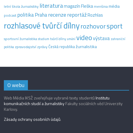
literatura
magazín Fleška
média
letní škola žurnalistiky
menšina
recenze
politika
reportáž
Praha
Rozhlas
podcast
rozhlasové tvůrčí dílny
sport
rozhovor
video
výstava
sportovní žurnalistika
tvůrčí dílny
studium
umění
zahraniční
žurnalistika
Česká republika
zpravodajství
zprávy
politika
O webu
Web Média IKSŽ zveřejňuje vybrané texty studentů
Institutu
komunikačních studií a žurnalistiky
Fakulty sociálních věd Univerzity
Karlovy.
Zásady ochrany osobních údajů
.