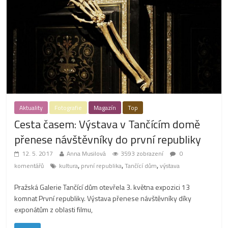
Aktuality
Fotografie
Magazín
Top
Cesta časem: Výstava v Tančícím domě
přenese návštěvníky do první republiky
12. 5. 2017
Anna Musilová
3593 zobrazení
0
,
,
,
komentářů
kultura
první republika
Tančící dům
výstava
Pražská Galerie Tančící dům otevřela 3. května expozici 13
komnat První republiky. Výstava přenese návštěvníky díky
exponátům z oblasti filmu,