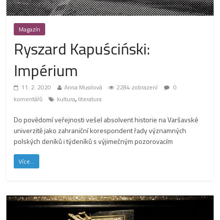
Magazín
Ryszard Kapuściński:
Impérium
11. 2. 2020
Anna Musilová
2284 zobrazení
0
,
komentářů
kultura
literatura
Do povědomí veřejnosti vešel absolvent historie na Varšavské
univerzitě jako zahraniční korespondent řady významných
polských deníků i týdeníků s výjimečným pozorovacím
Více...