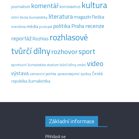
kultura
komentář
journalism
koronavirus
literatura
magazín Fleška
letní škola žurnalistiky
recenze
politika
Praha
média
menšina
podcast
rozhlasové
reportáž
Rozhlas
tvůrčí dílny
sport
rozhovor
video
sportovní žurnalistika
tvůrčí dílny
studium
umění
výstava
Česká
zpravodajství
zprávy
zahraniční politika
žurnalistika
republika
Základní informace
Přihlásit se