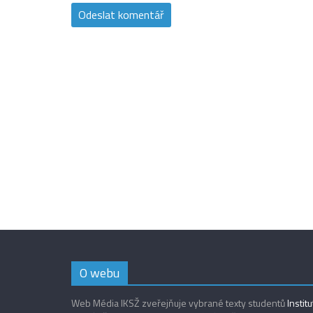
O webu
Web Média IKSŽ zveřejňuje vybrané texty studentů
Instit