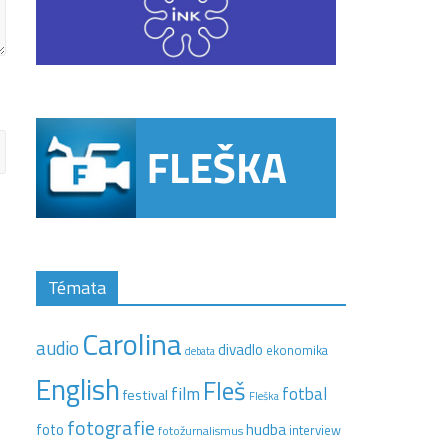
Témata
Carolina
audio
divadlo
ekonomika
debata
English
Fleš
film
fotbal
festival
Fleška
fotografie
hudba
foto
interview
fotožurnalismus