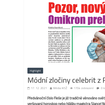
Highlight
Módní zločiny celebrit z 
17. 12. 2021
Média IKSŽ
1704 zobrazení
0 k
Předvánoční číslo Fleše je již tradičně věnováno svět
veršovaný horoskop nebo hlášky magistra Slance! No