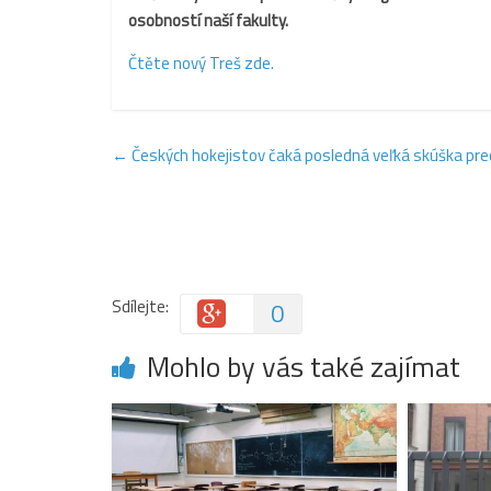
osobností naší fakulty.
Čtěte nový Treš zde.
←
Českých hokejistov čaká posledná veľká skúška pr
Sdílejte:
0
Mohlo by vás také zajímat