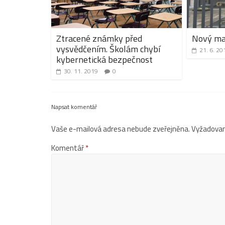
Ztracené známky před
Nový mag
vysvědčením. Školám chybí
21. 6. 20
kybernetická bezpečnost
30. 11. 2019
0
Napsat komentář
Vaše e-mailová adresa nebude zveřejněna.
Vyžadovan
Komentář
*