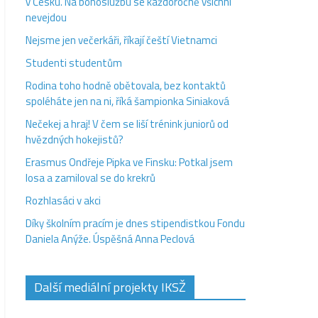
v Česku. Na bohoslužbu se každoročně všichni
nevejdou
Nejsme jen večerkáři, říkají čeští Vietnamci
Studenti studentům
Rodina toho hodně obětovala, bez kontaktů
spoléháte jen na ni, říká šampionka Siniaková
Nečekej a hraj! V čem se liší trénink juniorů od
hvězdných hokejistů?
Erasmus Ondřeje Pipka ve Finsku: Potkal jsem
losa a zamiloval se do krekrů
Rozhlasáci v akci
Díky školním pracím je dnes stipendistkou Fondu
Daniela Anýže. Úspěšná Anna Peclová
Další mediální projekty IKSŽ