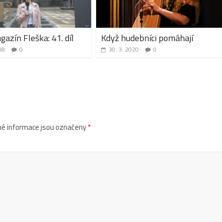
azín Fleška: 41. díl
Když hudebníci pomáhají
18
0
30. 3. 2020
0
é informace jsou označeny
*