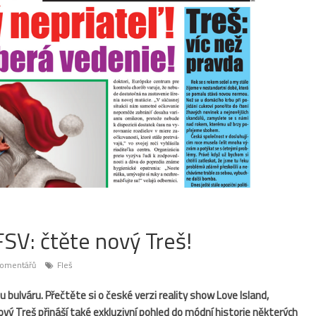
FSV: čtěte nový Treš!
omentářů
Fleš
u bulváru. Přečtěte si o české verzi reality show Love Island,
vý Treš přináší také exkluzivní pohled do módní historie některých