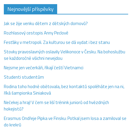
Nejnovější příspěvky
Jak se žije venku dětem z dětských domovů?
Rozhlasový cestopis Anny Peclové
Fesťáky v metropoli. Za kulturou se dá vydat i bez stanu
Stovky pravoslavných oslavily Velikonoce v Česku. Na bohoslužbu
se každoročně všichni nevejdou
Nejsme jen večerkáři, říkají čeští Vietnamci
Studenti studentům
Rodina toho hodně obětovala, bez kontaktů spoléháte jen na ni,
říká šampionka Siniaková
Nečekej a hraj! V čem se liší trénink juniorů od hvězdných
hokejistů?
Erasmus Ondřeje Pipka ve Finsku: Potkal jsem losa a zamiloval se
do krekrů