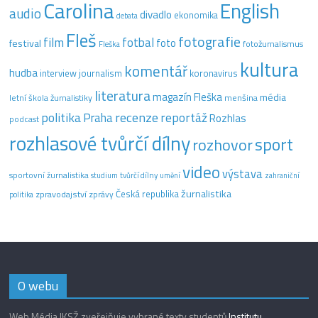
Carolina
English
audio
divadlo
ekonomika
debata
Fleš
fotografie
film
fotbal
festival
foto
fotožurnalismus
Fleška
kultura
komentář
hudba
interview
journalism
koronavirus
literatura
magazín Fleška
média
letní škola žurnalistiky
menšina
recenze
politika
reportáž
Praha
Rozhlas
podcast
rozhlasové tvůrčí dílny
sport
rozhovor
video
výstava
sportovní žurnalistika
tvůrčí dílny
studium
umění
zahraniční
žurnalistika
Česká republika
zpravodajství
zprávy
politika
O webu
Web Média IKSŽ zveřejňuje vybrané texty studentů
Institutu