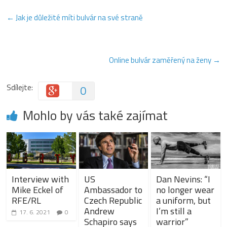
←
Jak je důležité míti bulvár na své straně
Online bulvár zaměřený na ženy
→
Sdílejte:
0
Mohlo by vás také zajímat
Interview with
US
Dan Nevins: “I
Mike Eckel of
Ambassador to
no longer wear
RFE/RL
Czech Republic
a uniform, but
Andrew
I’m still a
17. 6. 2021
0
Schapiro says
warrior”