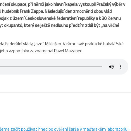
nčení okupace, př
i n
ěmž jako hlavní kapela vystoupil Pražský výběr v
ál hudebník Frank Zappa.
Následující den zmocněnci obou vlád
vojsk z území Československ
é
federativní republiky a k 30. červnu
t okupantů, který se ještě nedlouho př
edt
ím zdál být „na věčné
a Federální vlády, Jozef Mikloško. V rámci své praktické bakalářské
a jeho vzpomínky zaznamenal Pavel Mazanec.
žeme začít používat hned po ověření šarže v maďarském laboratoriu