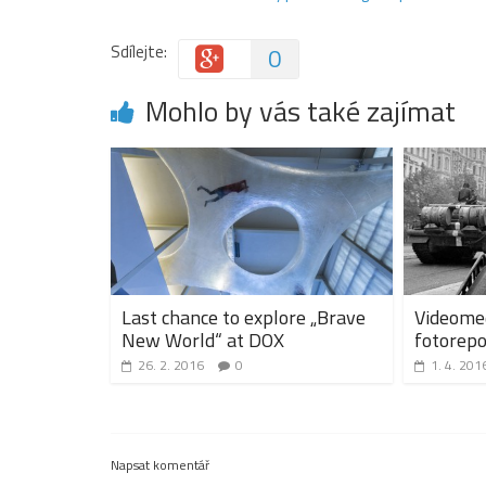
Sdílejte:
0
Mohlo by vás také zajímat
Last chance to explore „Brave
Videomed
New World“ at DOX
fotorepo
26. 2. 2016
0
1. 4. 201
Napsat komentář