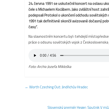
24. června 1991 se uskutečnil koncert na oslavu uko
čele
s Michaelem Koc
ábem. Jako zvláštní host zahr
podepsali Protokol o ukončení odchodu sovětských 
1991 tak definitivně skonč
il
avizovaně dočasný poby
časy“.
Na slavnostním koncertu byl i tehdejší místopředsed
práce o odsunu sovětských vojsk z Československ
Foto: Archiv Jozefa Mikloška
←
Worth Czeching Out: Jindřichův Hradec
Slovenský premiér Heger: Sputnik V mů