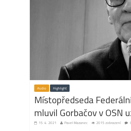
Audio
Highlight
Místopředseda Federální 
mluvil Gorbačov v OSN u
15. 4. 2021
Pavel Mazanec
2015 zobrazení