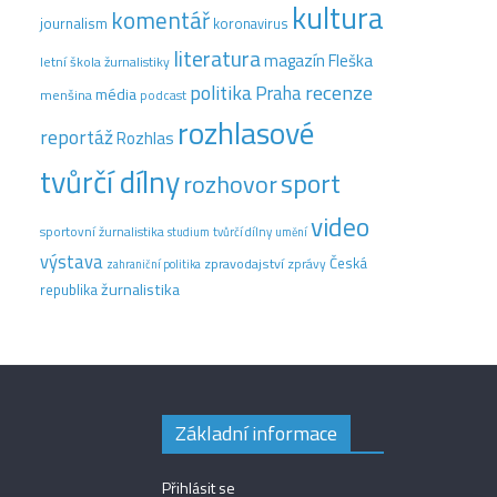
kultura
komentář
journalism
koronavirus
literatura
magazín Fleška
letní škola žurnalistiky
recenze
politika
Praha
média
menšina
podcast
rozhlasové
reportáž
Rozhlas
tvůrčí dílny
sport
rozhovor
video
sportovní žurnalistika
tvůrčí dílny
studium
umění
výstava
Česká
zpravodajství
zprávy
zahraniční politika
žurnalistika
republika
Základní informace
Přihlásit se