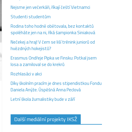
Nejsme jen večerkáři, říkají čeští Vietnamci
Studenti studentům
Rodina toho hodně obětovala, bez kontaktů
spoléháte jen na ni, říká šampionka Siniaková
Nečekej a hraj! V čem se liší trénink juniorů od
hvězdných hokejistů?
Erasmus Ondřeje Pipka ve Finsku: Potkal jsem
losa a zamiloval se do krekrů
Rozhlasáci v akci
Díky školním pracím je dnes stipendistkou Fondu
Daniela Anýže. Úspěšná Anna Peclová
Letní škola žurnalistiky bude v září
Další mediální projekty IKSŽ