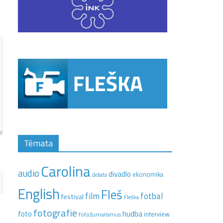
Témata
Carolina
audio
divadlo
ekonomika
debata
English
Fleš
film
fotbal
festival
Fleška
fotografie
hudba
foto
interview
fotožurnalismus