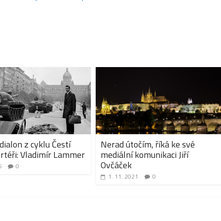
ialon z cyklu Čestí
Nerad útočím, říká ke své
rtéři: Vladimír Lammer
mediální komunikaci Jiří
Ovčáček
6
0
1. 11. 2021
0