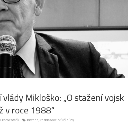
vlády Mikloško: „O stažení vojsk
ž v roce 1988“
,
0 komentářů
historie
rozhlasové tvůrčí dílny