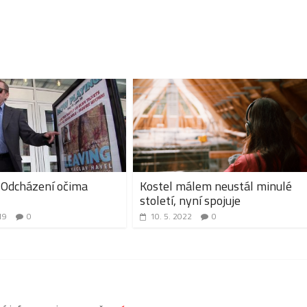
 Odcházení očima
Kostel málem neustál minulé
století, nyní spojuje
19
0
10. 5. 2022
0