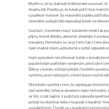
Myslím si, že by však bylo krátkozraké usuzovat, že 
skupinu lidí. Pravdou je, že bulvár patří mezi mai
o publikum masové. Do masového publika patří obyva
racionálně uvažující lidé nepovažují bulvár za relevant
Součástí „čtenářské masy“ bulvárních médií tak prot
příjmy. Kromě dělníků, uklízeček, skladníků či prodav
manažery. Domnívám se, že je tomu tak z toho důvodu
také snadná řešení, jednoduché a rychlé odpovědi 
Svým způsobem lze přirovnat bulvár v žurnalistice k 
populistickým politickým tendencím, přestože k tomu
Šídla je v bulváru stěžejní předat čtenářům poselství
systému, proti nebezpečí, o které byste možná vůbe
Síla bulváru spočívá v tom, že uspokojuje emotivní 
nad racionální, čehož je dosaženo nejen textovými, a
se tím, co lidi zajímá. V podstatě odpovídá spektru
potkali na návštěvě nebo v hospodě či kavárně.“ Kro
sounáležitosti. Čtenáři se v bulvárních textech můžou