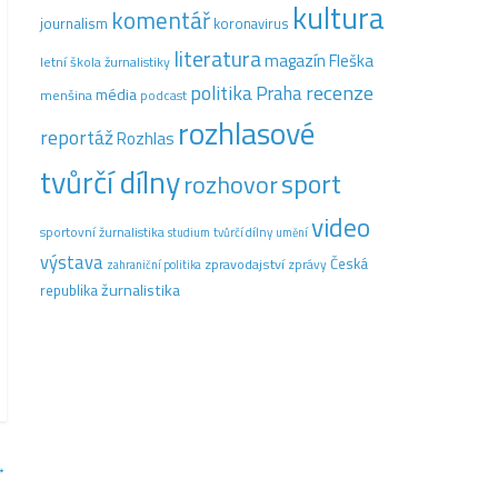
kultura
komentář
journalism
koronavirus
literatura
magazín Fleška
letní škola žurnalistiky
recenze
politika
Praha
média
menšina
podcast
rozhlasové
reportáž
Rozhlas
tvůrčí dílny
sport
rozhovor
video
sportovní žurnalistika
tvůrčí dílny
studium
umění
výstava
Česká
zpravodajství
zprávy
zahraniční politika
žurnalistika
republika
→