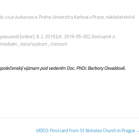
ár, co je bulvarizace
. Praha: Univerzita Karlova v Praze, nakladatelství
ydavatelů
[online]. 8. 2. 2019 [cit. 2019-05-05]. Dostupné z:
u/medialni_data/vyzkum_ctenosti
ch společenský význam pod vedením
Doc. PhDr. Barbory Osvaldové.
VIDEO: Postcard from St Nicholas Church in Prague