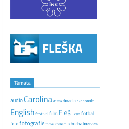
Témata
Carolina
audio
divadlo
ekonomika
debata
English
Fleš
film
fotbal
festival
Fleška
fotografie
hudba
foto
interview
fotožurnalismus