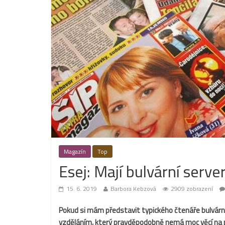
Magazín
Top
Esej: Mají bulvární serve
15. 6. 2019
Barbora Kebzová
2909 zobrazení
Pokud si mám představit typického čtenáře bulvárních
vzděláním, který pravděpodobně nemá moc věcí na pr