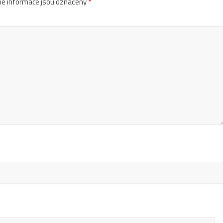
é informace jsou označeny
*