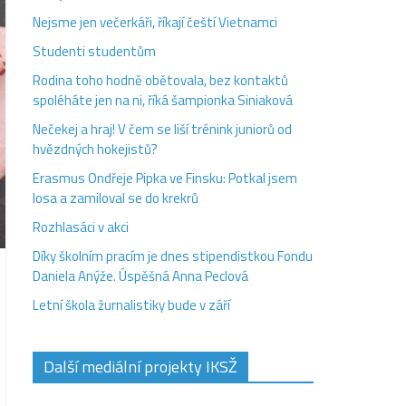
Nejsme jen večerkáři, říkají čeští Vietnamci
Studenti studentům
Rodina toho hodně obětovala, bez kontaktů
spoléháte jen na ni, říká šampionka Siniaková
Nečekej a hraj! V čem se liší trénink juniorů od
hvězdných hokejistů?
Erasmus Ondřeje Pipka ve Finsku: Potkal jsem
losa a zamiloval se do krekrů
Rozhlasáci v akci
Díky školním pracím je dnes stipendistkou Fondu
Daniela Anýže. Úspěšná Anna Peclová
Letní škola žurnalistiky bude v září
Další mediální projekty IKSŽ