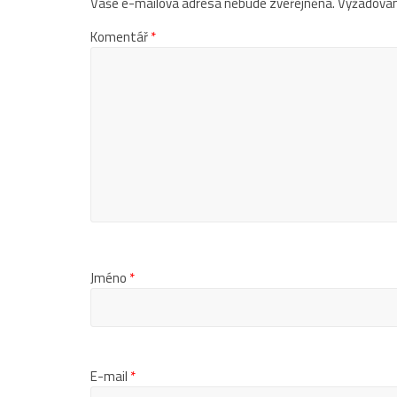
Vaše e-mailová adresa nebude zveřejněna.
Vyžadovan
Komentář
*
Jméno
*
E-mail
*