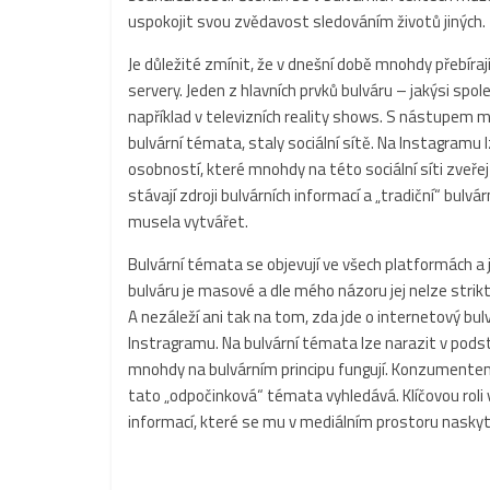
uspokojit svou zvědavost sledováním životů jiných.
Je důležité zmínit, že v dnešní době mnohdy přebírají r
servery. Jeden z hlavních prvků bulváru – jakýsi sp
například v televizních reality shows. S nástupem m
bulvární témata, staly sociální sítě. Na Instagramu l
osobností, které mnohdy na této sociální síti zveře
stávají zdroji bulvárních informací a „tradiční“ bulv
musela vytvářet.
Bulvární témata se objevují ve všech platformách a j
bulváru je masové a dle mého názoru jej nelze striktn
A nezáleží ani tak na tom, zda jde o internetový bul
Instragramu. Na bulvární témata lze narazit v podsta
mnohdy na bulvárním principu fungují. Konzumentem
tato „odpočinková“ témata vyhledává. Klíčovou roli
informací, které se mu v mediálním prostoru naskytu