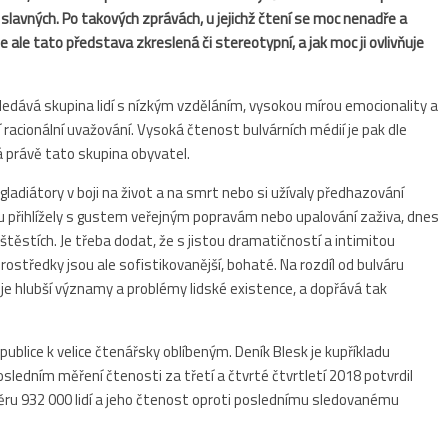
slavných. Po takových zprávách, u jejichž čtení se moc nenadře a
 ale tato představa zkreslená či stereotypní, a jak moc ji ovlivňuje
ledává skupina lidí s nízkým vzděláním, vysokou mírou emocionality a
í racionální uvažování. Vysoká čtenost bulvárních médií je pak dle
á právě tato skupina obyvatel.
adiátory v boji na život a na smrt nebo si užívaly předhazování
 přihlížely s gustem veřejným popravám nebo upalování zaživa, dnes
eštěstích. Je třeba dodat, že s jistou dramatičností a intimitou
ostředky jsou ale sofistikovanější, bohaté. Na rozdíl od bulváru
uje hlubší významy a problémy lidské existence, a dopřává tak
epublice k velice čtenářsky oblíbeným. Deník Blesk je kupříkladu
edním měření čtenosti za třetí a čtvrté čtvrtletí 2018 potvrdil
měru 932 000 lidí a jeho čtenost oproti poslednímu sledovanému