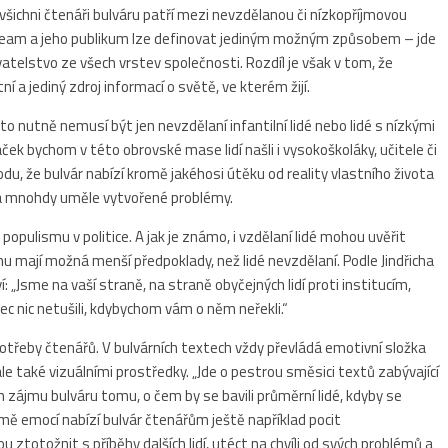
všichni čtenáři bulváru patří mezi nevzdělanou či nízkopříjmovou
nstream a jeho publikum lze definovat jediným možným způsobem – jde
telstvo ze všech vrstev společnosti. Rozdíl je však v tom, že
ní a jediný zdroj informací o světě, ve kterém žijí.
o nutně nemusí být jen nevzdělaní infantilní lidé nebo lidé s nízkými
aček bychom v této obrovské mase lidí našli i vysokoškoláky, učitele či
, že bulvár nabízí kromě jakéhosi útěku od reality vlastního života
na mnohdy uměle vytvořené problémy.
populismu v politice. A jak je známo, i vzdělaní lidé mohou uvěřit
 mají možná menší předpoklady, než lidé nevzdělaní. Podle Jindřicha
: „Jsme na vaší straně, na straně obyčejných lidí proti institucím,
c nic netušili, kdybychom vám o něm neřekli.“
potřeby čtenářů. V bulvárních textech vždy převládá emotivní složka
le také vizuálními prostředky. „Jde o pestrou směsici textů zabývající
m zájmu bulváru tomu, o čem by se bavili průměrní lidé, kdyby se
mě emocí nabízí bulvár čtenářům ještě například pocit
 ztotožnit s příběhy dalších lidí, utéct na chvíli od svých problémů a