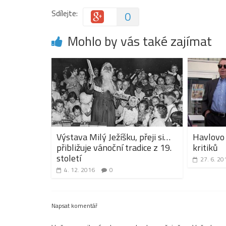
Sdílejte:
0
Mohlo by vás také zajímat
Výstava Milý Ježíšku, přeji si…
Havlovo
přibližuje vánoční tradice z 19.
kritiků
století
27. 6. 20
4. 12. 2016
0
Napsat komentář