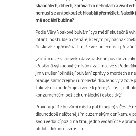
skandálech, drbech, zprávách o nehodách a životech 
nemusí se ani pokoušet hlouběji přemýšlet. Nakolik je
má sociální bublina?
Podle Věry Noskové bulvární typ médií skutečně vyh
infantilnosti. Jde o čtenáře, kterým prý naopak chyb
Noskové zapříčiněna tím, že ve společnosti převlád
„Zatímco ve starověku davy nadšeně povzbuzovaly gl
křesťanů vyhladovělým lvům, zatímco ve středověku
jim vzrušení přinášejí bulvární zprávy o mordech a n
pracuje samozřejmě i umělecké dílo. Jeho výrazové pr
takové dílo podněcuje a vede k přemýšlivosti, odhal
konzumentům požitek umělecký i estetický.“
Pravdou je, že bulvární média patří (nejen) v České r
dlouhodobě nejčtenějším tuzemským deníkem. V posl
svou vedoucí pozici na trhu, jedno vydání čte v prů
období dokonce vzrostla.