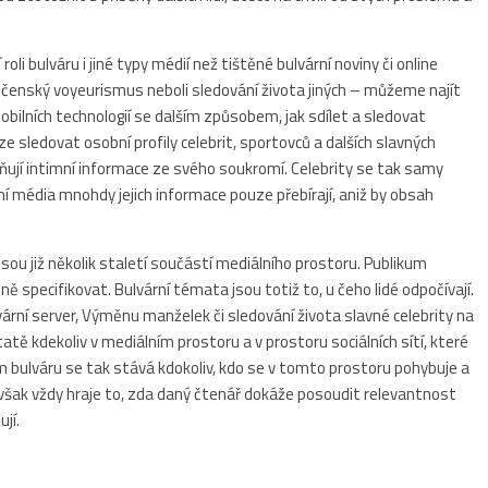
oli bulváru i jiné typy médií než tištěné bulvární noviny či online
olečenský voyeurismus neboli sledování života jiných – můžeme najít
obilních technologií se dalším způsobem, jak sdílet a sledovat
ze sledovat osobní profily celebrit, sportovců a dalších slavných
jňují intimní informace ze svého soukromí. Celebrity se tak samy
ární média mnohdy jejich informace pouze přebírají, aniž by obsah
sou již několik staletí součástí mediálního prostoru. Publikum
ě specifikovat. Bulvární témata jsou totiž to, u čeho lidé odpočívají.
vární server, Výměnu manželek či sledování života slavné celebrity na
tě kdekoliv v mediálním prostoru a v prostoru sociálních sítí, které
 bulváru se tak stává kdokoliv, kdo se v tomto prostoru pohybuje a
 však vždy hraje to, zda daný čtenář dokáže posoudit relevantnost
jí.