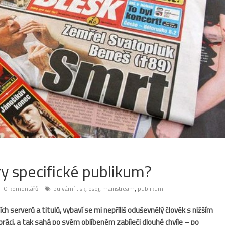
ry specifické publikum?
,
,
,
0 komentářů
bulvární tisk
esej
mainstream
publikum
 serverů a titulů, vybaví se mi nepříliš oduševnělý člověk s nižším
áci, a tak sahá po svém oblíbeném zabíječi dlouhé chvíle – po