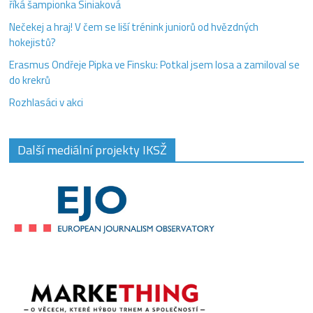
říká šampionka Siniaková
Nečekej a hraj! V čem se liší trénink juniorů od hvězdných
hokejistů?
Erasmus Ondřeje Pipka ve Finsku: Potkal jsem losa a zamiloval se
do krekrů
Rozhlasáci v akci
Další mediální projekty IKSŽ