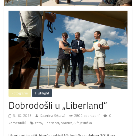
Fotografie
Highlight
Dobrodošli u „Liberland“
9. 10. 2015
Katerina Sýsová
2802 zobrazení
0
,
,
,
komentářů
foto
Liberland
politika
Vít Jedlička
Liberland je stát, který vyhlásil Vít Jedlička v dubnu 2015 na