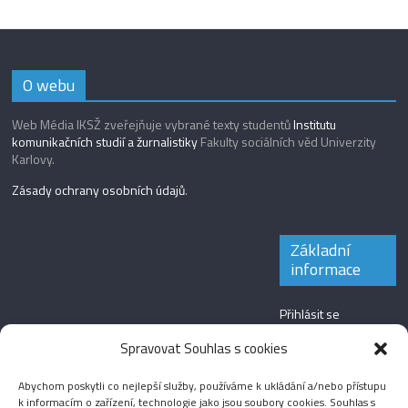
O webu
Web Média IKSŽ zveřejňuje vybrané texty studentů
Institutu
komunikačních studií a žurnalistiky
Fakulty sociálních věd Univerzity
Karlovy.
Zásady ochrany osobních údajů
.
Základní
informace
Přihlásit se
Zdroj kanálů
Spravovat Souhlas s cookies
(příspěvky)
Abychom poskytli co nejlepší služby, používáme k ukládání a/nebo přístupu
Kanál komentářů
k informacím o zařízení, technologie jako jsou soubory cookies. Souhlas s