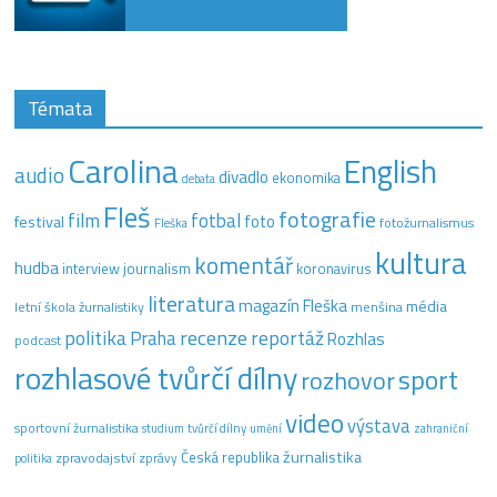
Témata
Carolina
English
audio
divadlo
ekonomika
debata
Fleš
fotografie
film
fotbal
festival
foto
fotožurnalismus
Fleška
kultura
komentář
hudba
interview
journalism
koronavirus
literatura
magazín Fleška
média
letní škola žurnalistiky
menšina
recenze
politika
reportáž
Praha
Rozhlas
podcast
rozhlasové tvůrčí dílny
sport
rozhovor
video
výstava
sportovní žurnalistika
tvůrčí dílny
studium
umění
zahraniční
žurnalistika
Česká republika
zpravodajství
zprávy
politika