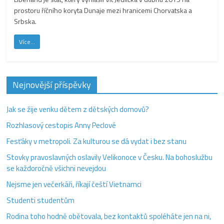
prostoru říčního koryta Dunaje mezi hranicemi Chorvatska a
Srbska.
Více...
Nejnovější příspěvky
Jak se žije venku dětem z dětských domovů?
Rozhlasový cestopis Anny Peclové
Fesťáky v metropoli. Za kulturou se dá vydat i bez stanu
Stovky pravoslavných oslavily Velikonoce v Česku. Na bohoslužbu
se každoročně všichni nevejdou
Nejsme jen večerkáři, říkají čeští Vietnamci
Studenti studentům
Rodina toho hodně obětovala, bez kontaktů spoléháte jen na ni,