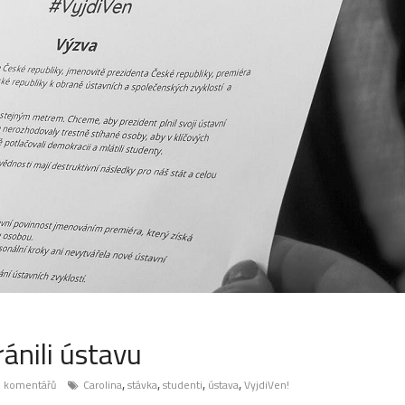
ránili ústavu
,
,
,
,
 komentářů
Carolina
stávka
studenti
ústava
VyjdiVen!