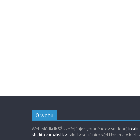
O webu
Web Média IKSŽ zveřejňuje vybrané texty studentů
Instit
studií a žurnalistiky
Fakulty sociálních věd Univerzity Karlo