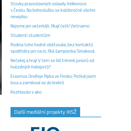
Stovky pravoslavných oslavily Velikonoce
v Česku. Na bohoslužbu se každoročně všichni
nevejdou
Nejsme jen večerkáři, říkají čeští Vietnamci
Studenti studentům
Rodina toho hodně obětovala, bez kontaktů
spoléháte jen na ni, říká šampionka Siniaková
Nečekej a hraj! V čem se liší trénink juniorů od
hvězdných hokejistů?
Erasmus Ondřeje Pipka ve Finsku: Potkal jsem
losa a zamiloval se do krekrů
Rozhlasáci v akci
Další mediální projekty IKSŽ