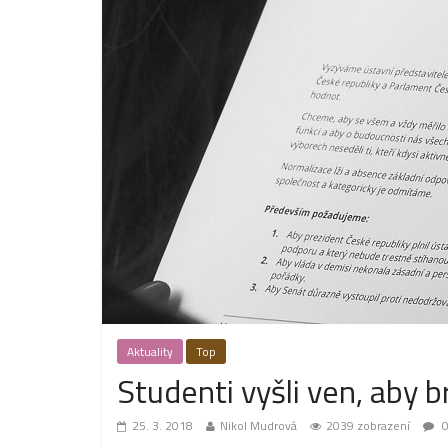
Aktuality
Top
Studenti vyšli ven, aby b
25. 3. 2018
Nikol Mudrová
2039 zobrazení
0