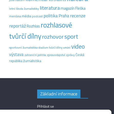
literatura
magazín Fleška
letní škola žurnalistiky
recenze
politika
Praha
média
menšina
podcast
rozhlasové
reportáž
Rozhlas
tvůrčí dílny
sport
rozhovor
video
sportovní žurnalistika
tvůrčí dílny
studium
umění
výstava
Česká
zpravodajství
zprávy
zahraniční politika
žurnalistika
republika
Základní informace
Přihlásit se