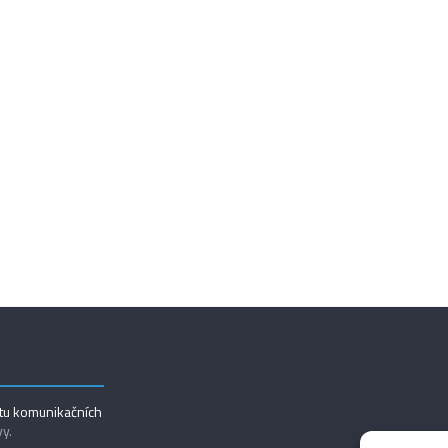
utu komunikačních
vy.