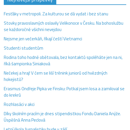
Fesťáky v metropoli. Za kulturou se dá vydat i bez stanu
Stovky pravoslavných oslavily Velikonoce v Česku. Na bohoslužbu
se každoročně všichni nevejdou
Nejsme jen večerkáři, říkají čeští Vietnamci
Studenti studentům
Rodina toho hodně obětovala, bez kontaktů spoléháte jen na ni,
říká šampionka Siniaková
Nečekej a hraj! V čem se liší trénink juniorů od hvězdných
hokejistů?
Erasmus Ondřeje Pipka ve Finsku: Potkal jsem losa a zamiloval se
do krekrů
Rozhlasáci v akci
Díky školním pracím je dnes stipendistkou Fondu Daniela Anýže.
Úspěšná Anna Peclová
Letní škola žurnalistiky bude v září