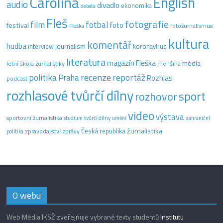
Carolina
English
audio
divadlo
ekonomika
debata
Fleš
fotografie
film
fotbal
festival
foto
fotožurnalismus
Fleška
kultura
komentář
hudba
interview
journalism
koronavirus
literatura
magazín Fleška
média
letní škola žurnalistiky
menšina
recenze
politika
reportáž
Praha
Rozhlas
podcast
rozhlasové tvůrčí dílny
sport
rozhovor
video
výstava
sportovní žurnalistika
tvůrčí dílny
studium
umění
zahraniční
žurnalistika
Česká republika
zpravodajství
zprávy
politika
O webu
Web Média IKSŽ zveřejňuje vybrané texty studentů
Institutu