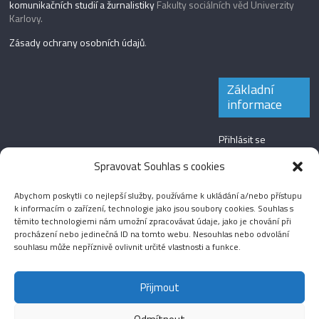
komunikačních studií a žurnalistiky
Fakulty sociálních věd Univerzity
Karlovy.
Zásady ochrany osobních údajů
.
Základní
informace
Přihlásit se
Zdroj kanálů
Spravovat Souhlas s cookies
(příspěvky)
Abychom poskytli co nejlepší služby, používáme k ukládání a/nebo přístupu
Kanál komentářů
k informacím o zařízení, technologie jako jsou soubory cookies. Souhlas s
těmito technologiemi nám umožní zpracovávat údaje, jako je chování při
Česká lokalizace
procházení nebo jedinečná ID na tomto webu. Nesouhlas nebo odvolání
souhlasu může nepříznivě ovlivnit určité vlastnosti a funkce.
Přijmout