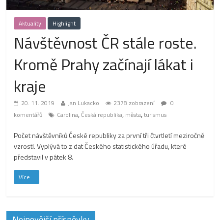
Aktuality
Highlight
Návštěvnost ČR stále roste.
Kromě Prahy začínají lákat i
kraje
20. 11. 2019
Jan Lukacko
2378 zobrazení
0
,
,
,
komentářů
Carolina
Česká republika
města
turismus
Počet návštěvníků České republiky za první tři čtvrtletí meziročně
vzrostl. Vyplývá to z dat Českého statistického úřadu, které
představil v pátek 8.
Více...
Nejnovější příspěvky