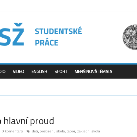
DIO
VIDEO
ENGLISH
SPORT
MENŠINOVÁ TÉMATA
o hlavní proud
,
,
,
,
0 komentářů
děti
postižení
škola
tábor
základní škola