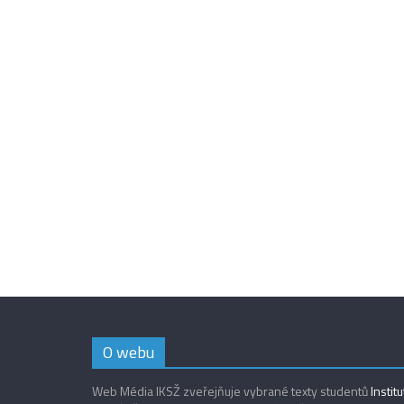
O webu
Web Média IKSŽ zveřejňuje vybrané texty studentů
Instit