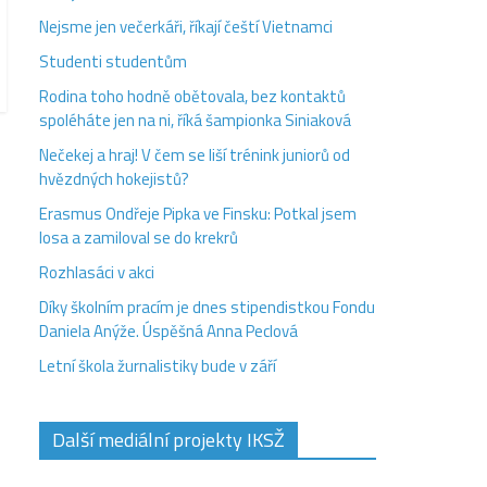
Nejsme jen večerkáři, říkají čeští Vietnamci
Studenti studentům
Rodina toho hodně obětovala, bez kontaktů
spoléháte jen na ni, říká šampionka Siniaková
Nečekej a hraj! V čem se liší trénink juniorů od
hvězdných hokejistů?
Erasmus Ondřeje Pipka ve Finsku: Potkal jsem
losa a zamiloval se do krekrů
Rozhlasáci v akci
Díky školním pracím je dnes stipendistkou Fondu
Daniela Anýže. Úspěšná Anna Peclová
Letní škola žurnalistiky bude v září
Další mediální projekty IKSŽ