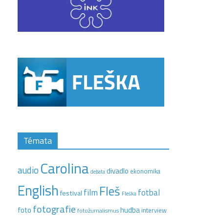
Témata
Carolina
audio
divadlo
ekonomika
debata
English
Fleš
film
fotbal
festival
Fleška
fotografie
hudba
foto
interview
fotožurnalismus