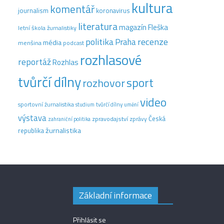
kultura
komentář
journalism
koronavirus
literatura
magazín Fleška
letní škola žurnalistiky
recenze
politika
Praha
média
menšina
podcast
rozhlasové
reportáž
Rozhlas
tvůrčí dílny
sport
rozhovor
video
sportovní žurnalistika
tvůrčí dílny
studium
umění
výstava
Česká
zpravodajství
zprávy
zahraniční politika
žurnalistika
republika
Základní informace
Přihlásit se