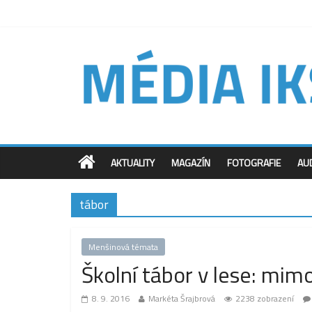
AKTUALITY
MAGAZÍN
FOTOGRAFIE
AU
tábor
Menšinová témata
Školní tábor v lese: mim
8. 9. 2016
Markéta Šrajbrová
2238 zobrazení