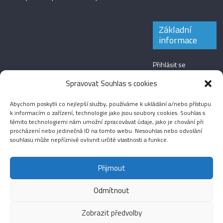
Základní
informace
Přihlásit se
Zdroj kanálů
Spravovat Souhlas s cookies
(příspěvky)
Abychom poskytli co nejlepší služby, používáme k ukládání a/nebo přístupu
Kanál komentářů
k informacím o zařízení, technologie jako jsou soubory cookies. Souhlas s
těmito technologiemi nám umožní zpracovávat údaje, jako je chování při
Česká lokalizace
procházení nebo jedinečná ID na tomto webu. Nesouhlas nebo odvolání
souhlasu může nepříznivě ovlivnit určité vlastnosti a funkce.
Přijmout
Odmítnout
Aktuality
Magazín
Fotografie
Audio
Video
English
Sport
Menšinová témata
Copyright © 2026
Média IKSŽ
. All rights reserved.
Zobrazit předvolby
Theme: ColorMag Pro by
ThemeGrill
. Drevet av
WordPress
.