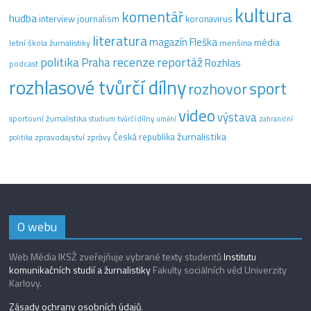
kultura
komentář
hudba
interview
journalism
koronavirus
literatura
magazín Fleška
média
letní škola žurnalistiky
menšina
recenze
politika
reportáž
Praha
Rozhlas
podcast
rozhlasové tvůrčí dílny
sport
rozhovor
video
výstava
sportovní žurnalistika
tvůrčí dílny
studium
umění
zahraniční
žurnalistika
Česká republika
zpravodajství
zprávy
politika
O webu
Web Média IKSŽ zveřejňuje vybrané texty studentů
Institutu
komunikačních studií a žurnalistiky
Fakulty sociálních věd Univerzity
Karlovy.
Zásady ochrany osobních údajů
.