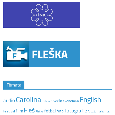
Témata
Carolina
English
audio
divadlo
ekonomika
debata
Fleš
fotografie
film
fotbal
festival
foto
fotožurnalismus
Fleška