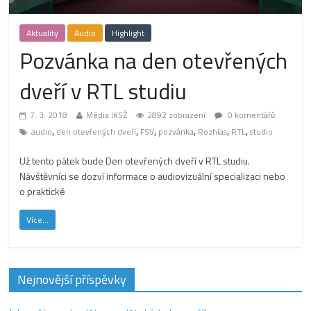
Aktuality
Audio
Highlight
Pozvánka na den otevřených
dveří v RTL studiu
7. 3. 2018
Média IKSŽ
2892 zobrazení
0 komentářů
,
,
,
,
,
,
audio
den otevřených dveří
FSV
pozvánka
Rozhlas
RTL
studio
Už tento pátek bude Den otevřených dveří v RTL studiu.
Návštěvníci se dozví informace o audiovizuální specializaci nebo
o praktické
Více...
Nejnovější příspěvky