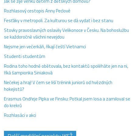
Jak se žije venku dětem z dětských domovů?
Rozhlasový cestopis Anny Peclové
Fesťáky v metropoli. Za kulturou se dá vydat i bez stanu
Stovky pravoslavných oslavily Velikonoce v Česku. Na bohoslužbu
se každoročně všichni nevejdou
Nejsme jen večerkáři, říkají čeští Vietnamci
Studenti studentům
Rodina toho hodně obětovala, bez kontaktů spoléháte jen na ni,
říká šampionka Siniaková
Nečekej a hraj! V čem se liší trénink juniorů od hvězdných
hokejistů?
Erasmus Ondřeje Pipka ve Finsku: Potkal jsem losa a zamiloval se
do krekrů
Rozhlasáci v akci
Další mediální projekty IKSŽ