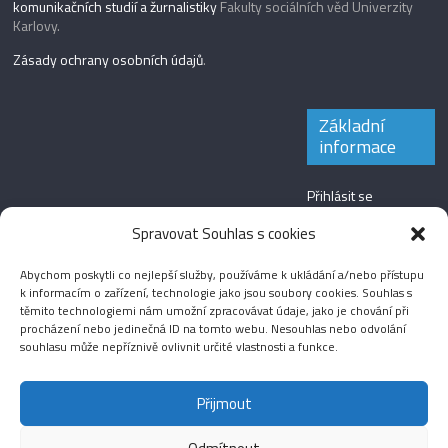
komunikačních studií a žurnalistiky
Fakulty sociálních věd Univerzity
Karlovy.
Zásady ochrany osobních údajů
.
Základní
informace
Přihlásit se
Zdroj kanálů
Spravovat Souhlas s cookies
(příspěvky)
Abychom poskytli co nejlepší služby, používáme k ukládání a/nebo přístupu
Kanál komentářů
k informacím o zařízení, technologie jako jsou soubory cookies. Souhlas s
těmito technologiemi nám umožní zpracovávat údaje, jako je chování při
Česká lokalizace
procházení nebo jedinečná ID na tomto webu. Nesouhlas nebo odvolání
souhlasu může nepříznivě ovlivnit určité vlastnosti a funkce.
Přijmout