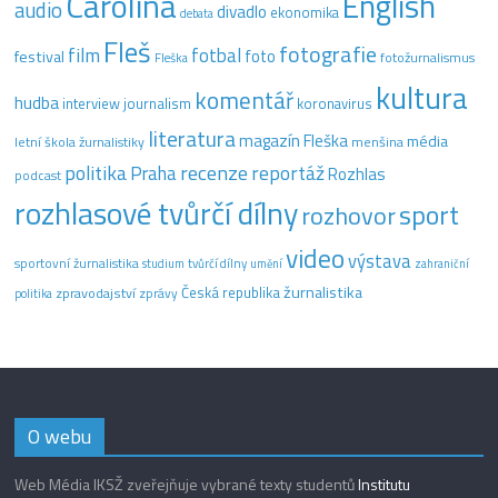
Carolina
English
audio
divadlo
ekonomika
debata
Fleš
fotografie
film
fotbal
festival
foto
fotožurnalismus
Fleška
kultura
komentář
hudba
interview
journalism
koronavirus
literatura
magazín Fleška
média
letní škola žurnalistiky
menšina
recenze
politika
reportáž
Praha
Rozhlas
podcast
rozhlasové tvůrčí dílny
sport
rozhovor
video
výstava
sportovní žurnalistika
tvůrčí dílny
studium
umění
zahraniční
žurnalistika
Česká republika
zpravodajství
zprávy
politika
O webu
Web Média IKSŽ zveřejňuje vybrané texty studentů
Institutu