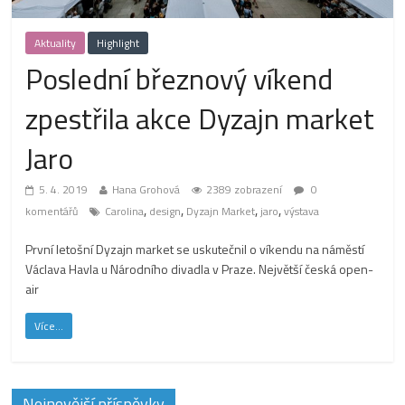
Aktuality
Highlight
Poslední březnový víkend
zpestřila akce Dyzajn market
Jaro
5. 4. 2019
Hana Grohová
2389 zobrazení
0
,
,
,
,
komentářů
Carolina
design
Dyzajn Market
jaro
výstava
První letošní Dyzajn market se uskutečnil o víkendu na náměstí
Václava Havla u Národního divadla v Praze. Největší česká open-
air
Více...
Nejnovější příspěvky