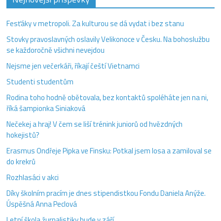
Fesťáky v metropoli. Za kulturou se dá vydat i bez stanu
Stovky pravoslavných oslavily Velikonoce v Česku. Na bohoslužbu
se každoročně všichni nevejdou
Nejsme jen večerkáři, říkají čeští Vietnamci
Studenti studentům
Rodina toho hodně obětovala, bez kontaktů spoléháte jen na ni,
říká šampionka Siniaková
Nečekej a hraj! V čem se liší trénink juniorů od hvězdných
hokejistů?
Erasmus Ondřeje Pipka ve Finsku: Potkal jsem losa a zamiloval se
do krekrů
Rozhlasáci v akci
Díky školním pracím je dnes stipendistkou Fondu Daniela Anýže.
Úspěšná Anna Peclová
Letní škola žurnalistiky bude v září