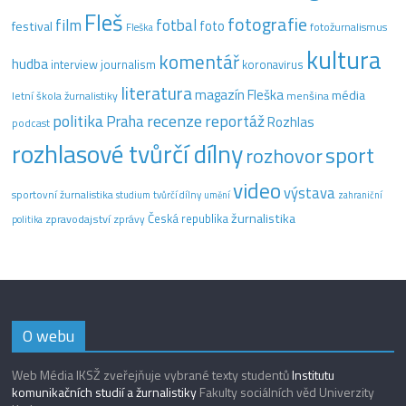
Fleš
fotografie
film
fotbal
festival
foto
fotožurnalismus
Fleška
kultura
komentář
hudba
interview
journalism
koronavirus
literatura
magazín Fleška
média
letní škola žurnalistiky
menšina
recenze
politika
reportáž
Praha
Rozhlas
podcast
rozhlasové tvůrčí dílny
sport
rozhovor
video
výstava
sportovní žurnalistika
tvůrčí dílny
studium
umění
zahraniční
žurnalistika
Česká republika
zpravodajství
zprávy
politika
O webu
Web Média IKSŽ zveřejňuje vybrané texty studentů
Institutu
komunikačních studií a žurnalistiky
Fakulty sociálních věd Univerzity