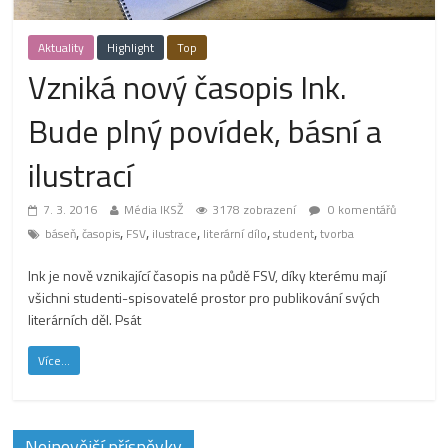
Aktuality
Highlight
Top
Vzniká nový časopis Ink.
Bude plný povídek, básní a
ilustrací
7. 3. 2016
Média IKSŽ
3178 zobrazení
0 komentářů
,
,
,
,
,
,
báseň
časopis
FSV
ilustrace
literární dílo
student
tvorba
Ink je nově vznikající časopis na půdě FSV, díky kterému mají
všichni studenti-spisovatelé prostor pro publikování svých
literárních děl. Psát
Více...
Nejnovější příspěvky