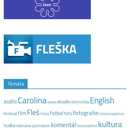
Témata
Carolina
English
audio
divadlo
ekonomika
debata
Fleš
fotografie
film
fotbal
festival
foto
fotožurnalismus
Fleška
kultura
komentář
hudba
interview
journalism
koronavirus