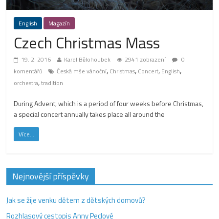
English
Magazín
Czech Christmas Mass
19. 2. 2016
Karel Bělohoubek
2941 zobrazení
0
,
,
,
,
komentářů
Česká mše vánoční
Christmas
Concert
English
,
orchestra
tradition
During Advent, which is a period of four weeks before Christmas,
a special concert annually takes place all around the
Více...
Nejnovější příspěvky
Jak se žije venku dětem z dětských domovů?
Rozhlasový cestopis Anny Peclové