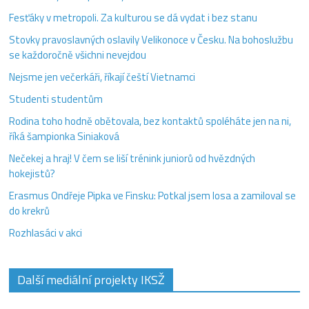
Fesťáky v metropoli. Za kulturou se dá vydat i bez stanu
Stovky pravoslavných oslavily Velikonoce v Česku. Na bohoslužbu
se každoročně všichni nevejdou
Nejsme jen večerkáři, říkají čeští Vietnamci
Studenti studentům
Rodina toho hodně obětovala, bez kontaktů spoléháte jen na ni,
říká šampionka Siniaková
Nečekej a hraj! V čem se liší trénink juniorů od hvězdných
hokejistů?
Erasmus Ondřeje Pipka ve Finsku: Potkal jsem losa a zamiloval se
do krekrů
Rozhlasáci v akci
Další mediální projekty IKSŽ