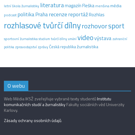
literatura
magazín Fleška
média
letní škola žurnalistiky
menšina
recenze
politika
reportáž
Praha
Rozhlas
podcast
rozhlasové tvůrčí dílny
sport
rozhovor
video
výstava
sportovní žurnalistika
tvůrčí dílny
studium
umění
zahraniční
žurnalistika
Česká republika
zpravodajství
zprávy
politika
O webu
Web Média IKSŽ zveřejňuje vybrané texty studentů
Institutu
komunikačních studií a žurnalistiky
Fakulty sociálních věd Univerzity
Karlovy.
Zásady ochrany osobních údajů
.