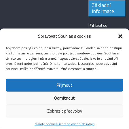
Základní
informace
Přihlásit se
Zdroj kanálů
Spravovat Souhlas s cookies
(příspěvky)
Abychom poskytli co nejlepší služby, používáme k ukládání a/nebo přístupu
Kanál komentářů
k informacím o zařízení, technologie jako jsou soubory cookies. Souhlas s
těmito technologiemi nám umožní zpracovávat údaje, jako je chování při
Česká lokalizace
procházení nebo jedinečná ID na tomto webu. Nesouhlas nebo odvolání
souhlasu může nepříznivě ovlivnit určité vlastnosti a funkce.
Přijmout
Odmítnout
Aktuality
Magazín
Fotografie
Audio
Video
English
Sport
Menšinová témata
Copyright © 2026
Média IKSŽ
. All rights reserved.
Zobrazit předvolby
Theme: ColorMag Pro by
ThemeGrill
. Drevet av
WordPress
.
Zásady cookies
Ochrana osobních údajů