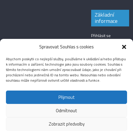
Základní
informace
Přihlásit se
Zdroj kanálů
Spravovat Souhlas s cookies
(příspěvky)
Abychom poskytli co nejlepší služby, používáme k ukládání a/nebo přístupu
Kanál komentářů
k informacím o zařízení, technologie jako jsou soubory cookies. Souhlas s
těmito technologiemi nám umožní zpracovávat údaje, jako je chování při
Česká lokalizace
procházení nebo jedinečná ID na tomto webu. Nesouhlas nebo odvolání
souhlasu může nepříznivě ovlivnit určité vlastnosti a funkce.
Přijmout
Odmítnout
Aktuality
Magazín
Fotografie
Audio
Video
English
Sport
Menšinová témata
Copyright © 2026
Média IKSŽ
. All rights reserved.
Zobrazit předvolby
Theme: ColorMag Pro by
ThemeGrill
. Drevet av
WordPress
.