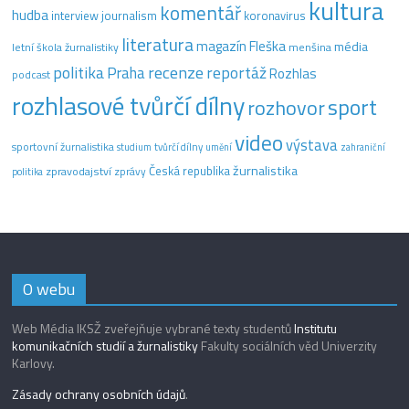
kultura
komentář
hudba
interview
journalism
koronavirus
literatura
magazín Fleška
média
letní škola žurnalistiky
menšina
recenze
politika
reportáž
Praha
Rozhlas
podcast
rozhlasové tvůrčí dílny
sport
rozhovor
video
výstava
sportovní žurnalistika
tvůrčí dílny
studium
umění
zahraniční
žurnalistika
Česká republika
zpravodajství
zprávy
politika
O webu
Web Média IKSŽ zveřejňuje vybrané texty studentů
Institutu
komunikačních studií a žurnalistiky
Fakulty sociálních věd Univerzity
Karlovy.
Zásady ochrany osobních údajů
.