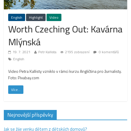
English
Highlight
Video
Worth Czeching Out: Kavárna
Mlýnská
19. 7. 2021
Petr Kallista
2195 zobrazení
0 komentářů
English
Video Petra Kallisty vzniklo v rámci kurzu Angličtina pro žurnalisty.
Foto: Pixabay.com
Více...
Nejnovější příspěvky
Jak se žije venku dětem z dětských domovů?