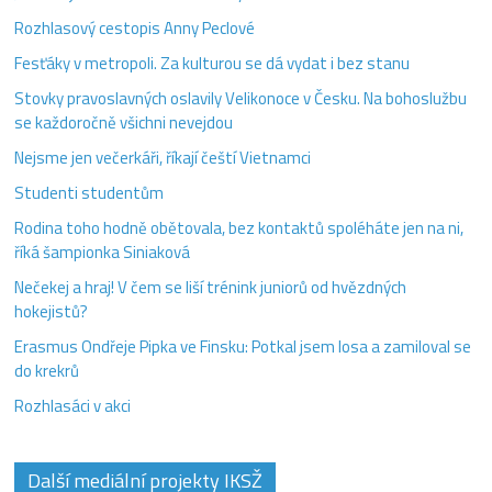
Rozhlasový cestopis Anny Peclové
Fesťáky v metropoli. Za kulturou se dá vydat i bez stanu
Stovky pravoslavných oslavily Velikonoce v Česku. Na bohoslužbu
se každoročně všichni nevejdou
Nejsme jen večerkáři, říkají čeští Vietnamci
Studenti studentům
Rodina toho hodně obětovala, bez kontaktů spoléháte jen na ni,
říká šampionka Siniaková
Nečekej a hraj! V čem se liší trénink juniorů od hvězdných
hokejistů?
Erasmus Ondřeje Pipka ve Finsku: Potkal jsem losa a zamiloval se
do krekrů
Rozhlasáci v akci
Další mediální projekty IKSŽ