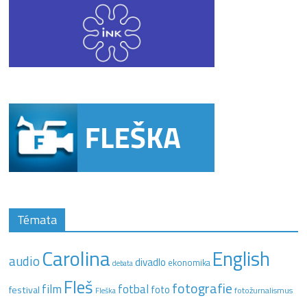
Témata
Carolina
English
audio
divadlo
ekonomika
debata
Fleš
fotografie
film
fotbal
festival
foto
fotožurnalismus
Fleška