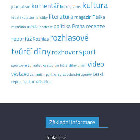
kultura
komentář
journalism
koronavirus
literatura
magazín Fleška
letní škola žurnalistiky
recenze
politika
Praha
média
menšina
podcast
rozhlasové
reportáž
Rozhlas
tvůrčí dílny
sport
rozhovor
video
sportovní žurnalistika
tvůrčí dílny
studium
umění
výstava
Česká
zpravodajství
zprávy
zahraniční politika
žurnalistika
republika
Základní informace
Přihlásit se