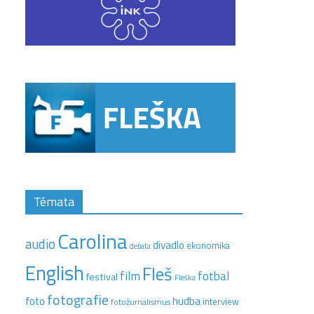
Témata
Carolina
audio
divadlo
ekonomika
debata
English
Fleš
film
fotbal
festival
Fleška
fotografie
hudba
foto
interview
fotožurnalismus