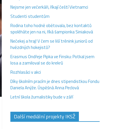
Nejsme jen večerkáři, říkají čeští Vietnamci
Studenti studentům
Rodina toho hodně obětovala, bez kontaktů
spoléháte jen na ni, říká šampionka Siniaková
Nečekej a hraj! V čem se liší trénink juniorů od
hvězdných hokejistů?
Erasmus Ondřeje Pipka ve Finsku: Potkal jsem
losa a zamiloval se do krekrů
Rozhlasáci v akci
Díky školním pracím je dnes stipendistkou Fondu
Daniela Anýže. Úspěšná Anna Peclová
Letní škola žurnalistiky bude v září
Další mediální projekty IKSŽ