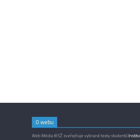
O webu
Web Média IKSŽ zveřejňuje vybrané texty studentů
Instit