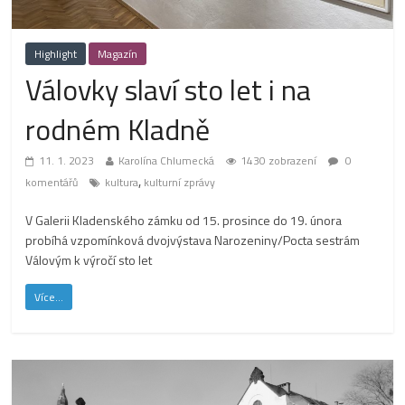
Highlight
Magazín
Válovky slaví sto let i na
rodném Kladně
11. 1. 2023
Karolína Chlumecká
1430 zobrazení
0
,
komentářů
kultura
kulturní zprávy
V Galerii Kladenského zámku od 15. prosince do 19. února
probíhá vzpomínková dvojvýstava Narozeniny/Pocta sestrám
Válovým k výročí sto let
Více...