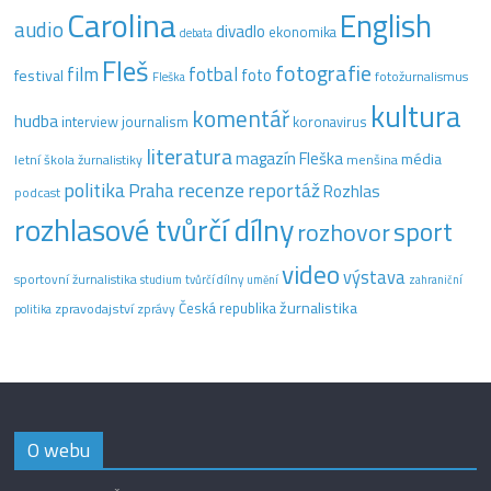
Carolina
English
audio
divadlo
ekonomika
debata
Fleš
fotografie
film
fotbal
festival
foto
fotožurnalismus
Fleška
kultura
komentář
hudba
interview
journalism
koronavirus
literatura
magazín Fleška
média
letní škola žurnalistiky
menšina
recenze
politika
reportáž
Praha
Rozhlas
podcast
rozhlasové tvůrčí dílny
sport
rozhovor
video
výstava
sportovní žurnalistika
tvůrčí dílny
studium
umění
zahraniční
žurnalistika
Česká republika
zpravodajství
zprávy
politika
O webu