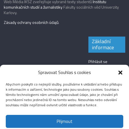
Web Média IKSŽ zveřejňuje vybrané texty studentů
Institutu
komunikačních studií a žurnalistiky
Fakulty sociálních věd Univerzity
Karlovy.
Zásady ochrany osobních údajů
.
Základní
informace
Přihlásit se
Zdroj kanálů
Spravovat Souhlas s cookies
(příspěvky)
Abychom poskytli co nejlepší služby, používáme k ukládání a/nebo přístupu
Kanál komentářů
k informacím o zařízení, technologie jako jsou soubory cookies. Souhlas s
těmito technologiemi nám umožní zpracovávat údaje, jako je chování při
Česká lokalizace
procházení nebo jedinečná ID na tomto webu. Nesouhlas nebo odvolání
souhlasu může nepříznivě ovlivnit určité vlastnosti a funkce.
Přijmout