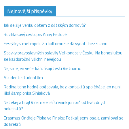
Nejnovější příspěvky
Jak se žije venku dětem z dětských domovů?
Rozhlasový cestopis Anny Peclové
Fesťáky v metropoli. Za kulturou se dá vydat i bez stanu
Stovky pravoslavných oslavily Velikonoce v Česku. Na bohoslužbu
se každoročně všichni nevejdou
Nejsme jen večerkáři, říkají čeští Vietnamci
Studenti studentům
Rodina toho hodně obětovala, bez kontaktů spoléháte jen na ni,
říká šampionka Siniaková
Nečekej a hraj! V čem se liší trénink juniorů od hvězdných
hokejistů?
Erasmus Ondřeje Pipka ve Finsku: Potkal jsem losa a zamiloval se
do krekrů