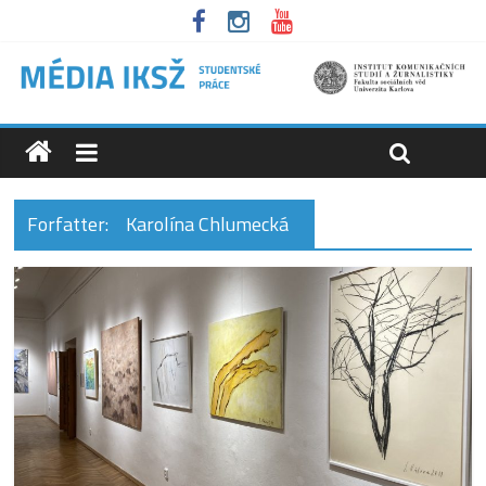
Forfatter:
Karolína Chlumecká