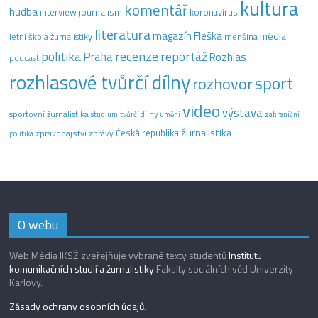
kultura
komentář
hudba
interview
journalism
koronavirus
literatura
magazín Fleška
média
letní škola žurnalistiky
menšina
recenze
politika
reportáž
Praha
Rozhlas
podcast
rozhlasové tvůrčí dílny
sport
rozhovor
video
výstava
sportovní žurnalistika
tvůrčí dílny
studium
umění
zahraniční
žurnalistika
Česká republika
zpravodajství
zprávy
politika
O webu
Web Média IKSŽ zveřejňuje vybrané texty studentů
Institutu
komunikačních studií a žurnalistiky
Fakulty sociálních věd Univerzity
Karlovy.
Zásady ochrany osobních údajů
.