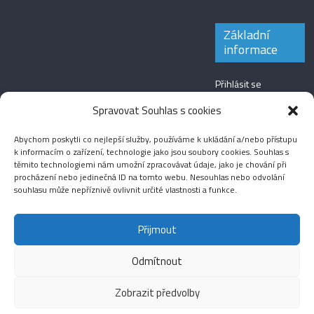
Základní
informace
Přihlásit se
Zdroj kanálů
Spravovat Souhlas s cookies
(příspěvky)
Abychom poskytli co nejlepší služby, používáme k ukládání a/nebo přístupu
Kanál komentářů
k informacím o zařízení, technologie jako jsou soubory cookies. Souhlas s
těmito technologiemi nám umožní zpracovávat údaje, jako je chování při
Česká lokalizace
procházení nebo jedinečná ID na tomto webu. Nesouhlas nebo odvolání
souhlasu může nepříznivě ovlivnit určité vlastnosti a funkce.
Přijmout
Odmítnout
Aktuality
Magazín
Fotografie
Audio
Video
English
Sport
Menšinová témata
Copyright © 2026
Média IKSŽ
. All rights reserved.
Zobrazit předvolby
Theme: ColorMag Pro by
ThemeGrill
. Drevet av
WordPress
.