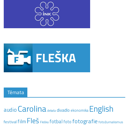
Témata
Carolina
English
audio
divadlo
ekonomika
debata
Fleš
fotografie
film
fotbal
festival
foto
fotožurnalismus
Fleška