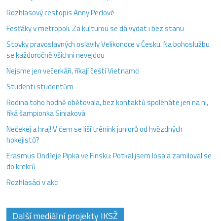
Rozhlasový cestopis Anny Peclové
Fesťáky v metropoli. Za kulturou se dá vydat i bez stanu
Stovky pravoslavných oslavily Velikonoce v Česku. Na bohoslužbu
se každoročně všichni nevejdou
Nejsme jen večerkáři, říkají čeští Vietnamci
Studenti studentům
Rodina toho hodně obětovala, bez kontaktů spoléháte jen na ni,
říká šampionka Siniaková
Nečekej a hraj! V čem se liší trénink juniorů od hvězdných
hokejistů?
Erasmus Ondřeje Pipka ve Finsku: Potkal jsem losa a zamiloval se
do krekrů
Rozhlasáci v akci
Další mediální projekty IKSŽ