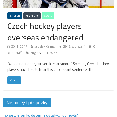
English
Highlight
Sport
Czech hockey players
overseas endangered
30. 1. 2017
Jaroslav Keimar
2912 zobrazení
0
,
,
komentářů
English
hockey
NHL
„We do not need your services anymore.“ So many Czech hockey
players have had to hear this unpleasant sentence. The
Více...
Nejnovější příspěvky
Jak se žije venku dětem z dětských domovů?