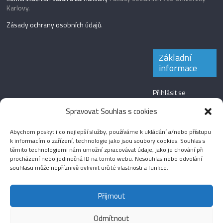
Karlovy.
Zásady ochrany osobních údajů
.
Základní
informace
Přihlásit se
Zdroj kanálů
Spravovat Souhlas s cookies
(příspěvky)
Abychom poskytli co nejlepší služby, používáme k ukládání a/nebo přístupu
Kanál komentářů
k informacím o zařízení, technologie jako jsou soubory cookies. Souhlas s
těmito technologiemi nám umožní zpracovávat údaje, jako je chování při
Česká lokalizace
procházení nebo jedinečná ID na tomto webu. Nesouhlas nebo odvolání
souhlasu může nepříznivě ovlivnit určité vlastnosti a funkce.
Přijmout
Odmítnout
Aktuality
Magazín
Fotografie
Audio
Video
English
Sport