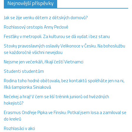
Nejnovější příspěvky
Jak se žije venku dětem z dětských domovů?
Rozhlasový cestopis Anny Peclové
Fesťáky v metropoli. Za kulturou se dá vydat i bez stanu
Stovky pravoslavných oslavily Velikonoce v Česku. Na bohoslužbu
se každoročně všichni nevejdou
Nejsme jen večerkáři, říkají čeští Vietnamci
Studenti studentům
Rodina toho hodně obětovala, bez kontaktů spoléháte jen na ni,
říká šampionka Siniaková
Nečekej a hraj! V čem se liší trénink juniorů od hvězdných
hokejistů?
Erasmus Ondřeje Pipka ve Finsku: Potkal jsem losa a zamiloval se
do krekrů
Rozhlasáci v akci