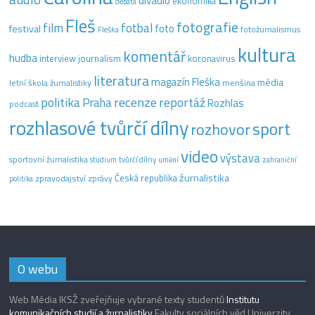
divadlo
ekonomika
debata
Fleš
fotografie
film
fotbal
festival
foto
fotožurnalismus
Fleška
kultura
komentář
hudba
interview
journalism
koronavirus
literatura
magazín Fleška
média
letní škola žurnalistiky
menšina
recenze
politika
reportáž
Praha
Rozhlas
podcast
rozhlasové tvůrčí dílny
sport
rozhovor
video
výstava
sportovní žurnalistika
tvůrčí dílny
studium
umění
zahraniční
žurnalistika
Česká republika
zpravodajství
zprávy
politika
O webu
Web Média IKSŽ zveřejňuje vybrané texty studentů
Institutu
komunikačních studií a žurnalistiky
Fakulty sociálních věd Univerzity