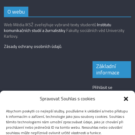
O webu
Web Média IKSŽ zveřejňuje vybrané texty studentů
Institutu
komunikačních studií a žurnalistiky
Fakulty sociálních věd Univerzity
Karlovy.
Zásady ochrany osobních údajů
.
Základní
informace
Přihlásit se
Zdroj kanálů
Spravovat Souhlas s cookies
(příspěvky)
Abychom poskytli co nejlepší služby, používáme k ukládání a/nebo přístupu
Kanál komentářů
k informacím o zařízení, technologie jako jsou soubory cookies. Souhlas s
těmito technologiemi nám umožní zpracovávat údaje, jako je chování při
Česká lokalizace
procházení nebo jedinečná ID na tomto webu. Nesouhlas nebo odvolání
souhlasu může nepříznivě ovlivnit určité vlastnosti a funkce.