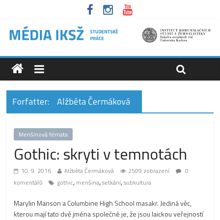
Forfatter:
Alžběta Čermáková
Menšinová témata
Gothic: skryti v temnotách
10. 9. 2016
Alžběta Čermáková
2509 zobrazení
0
,
,
,
komentářů
gothic
menšina
setkání
subkultura
Marylin Manson a Columbine High School masakr. Jediná věc,
kterou mají tato dvě jména společné je, že jsou laickou veřejností