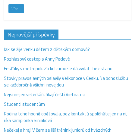
Více...
Nejnovější příspěvky
Jak se žije venku dětem z dětských domovů?
Rozhlasový cestopis Anny Peclové
Fesťáky v metropoli. Za kulturou se dá vydat i bez stanu
Stovky pravoslavných oslavily Velikonoce v Česku. Na bohoslužbu
se každoročně všichni nevejdou
Nejsme jen večerkáři, říkají čeští Vietnamci
Studenti studentům
Rodina toho hodně obětovala, bez kontaktů spoléháte jen na ni,
říká šampionka Siniaková
Nečekej a hraj! V čem se liší trénink juniorů od hvězdných