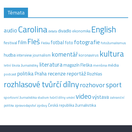
Témata
Carolina
English
audio
divadlo
ekonomika
debata
Fleš
fotografie
film
fotbal
festival
foto
fotožurnalismus
Fleška
kultura
komentář
hudba
interview
journalism
koronavirus
literatura
magazín Fleška
média
letní škola žurnalistiky
menšina
recenze
politika
reportáž
Praha
Rozhlas
podcast
rozhlasové tvůrčí dílny
sport
rozhovor
video
výstava
sportovní žurnalistika
tvůrčí dílny
studium
umění
zahraniční
žurnalistika
Česká republika
zpravodajství
zprávy
politika