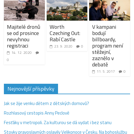
Majitelé dronů
Worth
V kampani
se od prosince
Czeching Out:
bodují
nevyhnou
Rabí Castle
billboardy,
registraci
program není
23. 9. 2020
0
stěžejní,
14. 12. 2020
zaznělo v
0
debatě
11. 5. 2017
0
Nejnovější příspěvky
Jak se žije venku dětem z dětských domovů?
Rozhlasový cestopis Anny Peclové
Fesťáky v metropoli. Za kulturou se dá vydat i bez stanu
Stovky pravoslavných oslavily Velikonoce v Česku. Na bohoslužbu