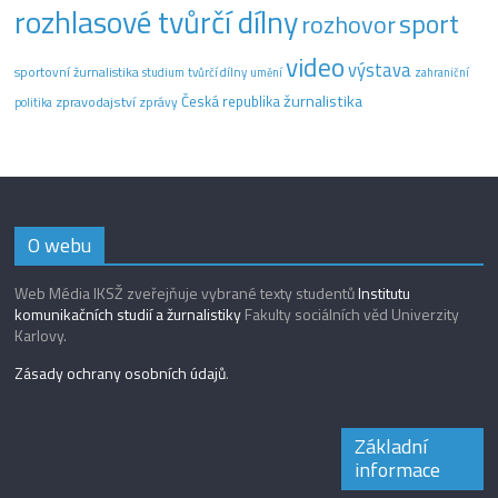
rozhlasové tvůrčí dílny
sport
rozhovor
video
výstava
sportovní žurnalistika
tvůrčí dílny
studium
umění
zahraniční
žurnalistika
Česká republika
zpravodajství
zprávy
politika
O webu
Web Média IKSŽ zveřejňuje vybrané texty studentů
Institutu
komunikačních studií a žurnalistiky
Fakulty sociálních věd Univerzity
Karlovy.
Zásady ochrany osobních údajů
.
Základní
informace