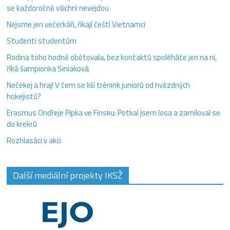
se každoročně všichni nevejdou
Nejsme jen večerkáři, říkají čeští Vietnamci
Studenti studentům
Rodina toho hodně obětovala, bez kontaktů spoléháte jen na ni,
říká šampionka Siniaková
Nečekej a hraj! V čem se liší trénink juniorů od hvězdných
hokejistů?
Erasmus Ondřeje Pipka ve Finsku: Potkal jsem losa a zamiloval se
do krekrů
Rozhlasáci v akci
Další mediální projekty IKSŽ