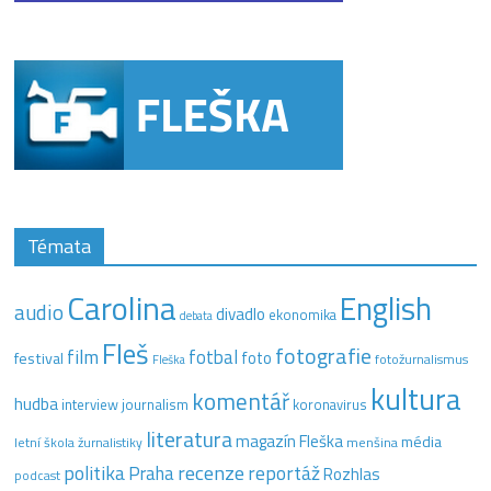
Témata
Carolina
English
audio
divadlo
ekonomika
debata
Fleš
fotografie
film
fotbal
festival
foto
fotožurnalismus
Fleška
kultura
komentář
hudba
interview
journalism
koronavirus
literatura
magazín Fleška
média
letní škola žurnalistiky
menšina
recenze
politika
reportáž
Praha
Rozhlas
podcast