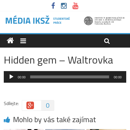
Hidden gem – Waltrovka
Audio
00:00
00:00
přehrávač
Sdílejte:
0
Mohlo by vás také zajímat