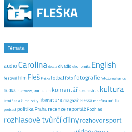
Témata
Carolina
English
audio
divadlo
ekonomika
debata
Fleš
fotografie
film
fotbal
festival
foto
fotožurnalismus
Fleška
kultura
komentář
hudba
interview
journalism
koronavirus
literatura
magazín Fleška
média
letní škola žurnalistiky
menšina
recenze
politika
reportáž
Praha
Rozhlas
podcast
rozhlasové tvůrčí dílny
sport
rozhovor
video