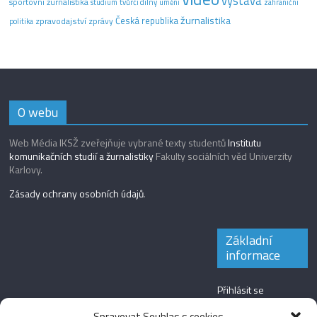
výstava
sportovní žurnalistika
tvůrčí dílny
studium
umění
zahraniční
žurnalistika
Česká republika
zpravodajství
zprávy
politika
O webu
Web Média IKSŽ zveřejňuje vybrané texty studentů
Institutu
komunikačních studií a žurnalistiky
Fakulty sociálních věd Univerzity
Karlovy.
Zásady ochrany osobních údajů
.
Základní
informace
Přihlásit se
Zdroj kanálů
Spravovat Souhlas s cookies