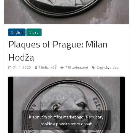
English
Video
Plaques of Prague: Milan
Hodža
,
31. 1. 2025
Média IKSŽ
719 zobrazení
English
video
Klepnutím přijměte marketingové soubory
cookie a povolte tento obsah