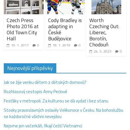
Czech Press
Cody Bradley is
Worth
Photo 2016 at
adapting in
Czeching Out:
Old Town City
České
Liberec,
Hall
Budějovice
Borotín,
Chodouň
10. 1. 2017
0
18. 1. 2019
0
24. 5. 2023
0
Nejnovější příspěvky
Jak se žije venku dětem z dětských domovů?
Rozhlasový cestopis Anny Peclové
Fesťáky v metropoli. Za kulturou se dá vydat i bez stanu
Stovky pravoslavných oslavily Velikonoce v Česku. Na bohoslužbu
se každoročně všichni nevejdou
Nejsme jen večerkáři, říkají čeští Vietnamci