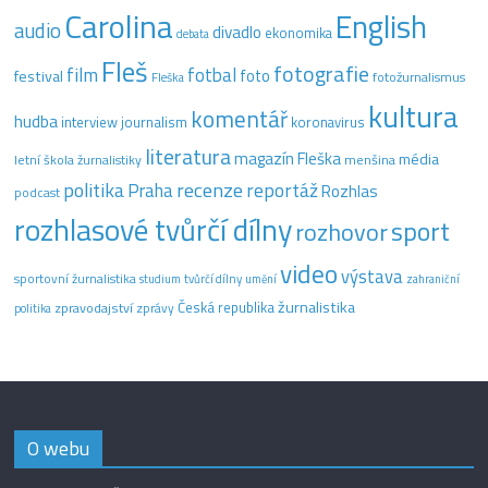
Carolina
English
audio
divadlo
ekonomika
debata
Fleš
fotografie
film
fotbal
festival
foto
fotožurnalismus
Fleška
kultura
komentář
hudba
interview
journalism
koronavirus
literatura
magazín Fleška
média
letní škola žurnalistiky
menšina
recenze
politika
reportáž
Praha
Rozhlas
podcast
rozhlasové tvůrčí dílny
sport
rozhovor
video
výstava
sportovní žurnalistika
tvůrčí dílny
studium
umění
zahraniční
žurnalistika
Česká republika
zpravodajství
zprávy
politika
O webu