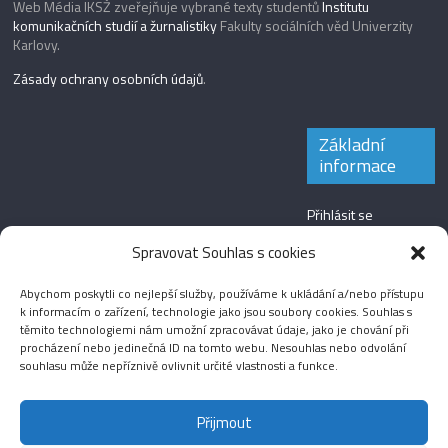
Web Média IKSŽ zveřejňuje vybrané texty studentů
Institutu
komunikačních studií a žurnalistiky
Fakulty sociálních věd Univerzity
Karlovy.
Zásady ochrany osobních údajů
.
Základní
informace
Přihlásit se
Zdroj kanálů
Spravovat Souhlas s cookies
(příspěvky)
Abychom poskytli co nejlepší služby, používáme k ukládání a/nebo přístupu
Kanál komentářů
k informacím o zařízení, technologie jako jsou soubory cookies. Souhlas s
těmito technologiemi nám umožní zpracovávat údaje, jako je chování při
Česká lokalizace
procházení nebo jedinečná ID na tomto webu. Nesouhlas nebo odvolání
souhlasu může nepříznivě ovlivnit určité vlastnosti a funkce.
Přijmout