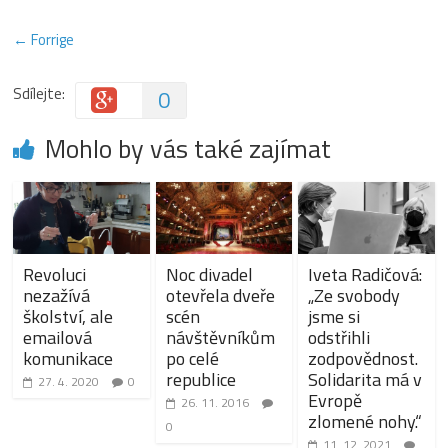
← Forrige
Sdílejte:
0
Mohlo by vás také zajímat
Revoluci
Noc divadel
Iveta Radičová:
nezažívá
otevřela dveře
„Ze svobody
školství, ale
scén
jsme si
emailová
návštěvníkům
odstřihli
komunikace
po celé
zodpovědnost.
republice
Solidarita má v
27. 4. 2020
0
Evropě
26. 11. 2016
zlomené nohy.“
0
11. 12. 2021