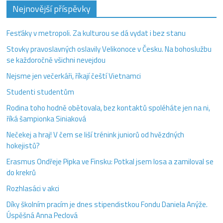
Nejnovější příspěvky
Fesťáky v metropoli. Za kulturou se dá vydat i bez stanu
Stovky pravoslavných oslavily Velikonoce v Česku. Na bohoslužbu
se každoročně všichni nevejdou
Nejsme jen večerkáři, říkají čeští Vietnamci
Studenti studentům
Rodina toho hodně obětovala, bez kontaktů spoléháte jen na ni,
říká šampionka Siniaková
Nečekej a hraj! V čem se liší trénink juniorů od hvězdných
hokejistů?
Erasmus Ondřeje Pipka ve Finsku: Potkal jsem losa a zamiloval se
do krekrů
Rozhlasáci v akci
Díky školním pracím je dnes stipendistkou Fondu Daniela Anýže.
Úspěšná Anna Peclová